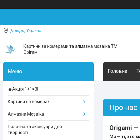
Дніпро, Україна
Картини за номерами та алмазна мозаїка ТМ
Орігамі
Головна
Т
🔥Акція 1+1=3!
Картини по номерах
Про нас
Алмазна Мозаїка
Полотна та аксесуари для
Origami —
творчості
Ми —
ті
,
хто
м