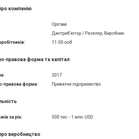
про компанію
Орігамі
Дистриб'ютор / Реселер, Виробник
вробітників:
11-50 осіб
но-правова форма та капітал
ня:
2017
о-правова форма:
Приватне підприємство
льність
жів за рік:
500 тис. - 1 млн. USD
про виробництво