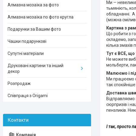
Ми — невелике 
Алмазна мозаїка за фото
тьмяніють, ко
обладнанні. А 
Алмазна мозаїка по фото кругла
(можна смілив
Картина
з
ра
Подарунки за Вашим фото
Що робити з г
складемо, запа
Чашки подарункові
кілька змахів 
Тут є ВСЕ, що
Супутні матеріали
Не можете вибр
мольберти, лак
Друковані картини та інший
декор
Малюємо
і
пі
Ми працюємо о
Розпродаж
так спокійніше
Доставка
шви
Співпраця з Origami
Відправляємо з
сюрпризів і на
пензликів. Нія
І так, просто 