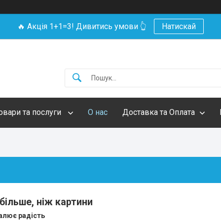
🔥 Акція 1+1=3! Дивитись умови 👆
Натискай
овари та послуги
О нас
Доставка та Оплата
 більше, ніж картини
алює
радість