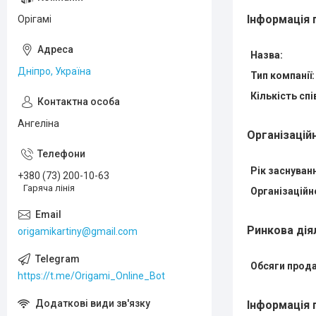
Інформація 
Орігамі
Назва:
Дніпро, Україна
Тип компанії:
Кількість спі
Ангеліна
Організацій
Рік заснуван
+380 (73) 200-10-63
Гаряча лінія
Організаційн
Ринкова дія
origamikartiny@gmail.com
Обсяги прода
https://t.me/Origami_Online_Bot
Інформація 