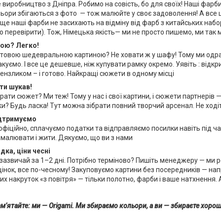
виробництво з Дніпра. Робимо на совість, бо для своїх! Наші фарби
льори збігаються з фото — тож малюйте у своє задоволення! А все
ще наші фарби не засихають на відміну від фарб з китайських набор
о перевірити). Тож, Німецька якість— ми не просто пишемо, ми так
мою
?
Легко!
отовою шедевральною картиною? Не ховати ж у шафу! Тому ми одра
куємо. І все це дешевше, ніж купувати рамку окремо. Уявіть : відк
пензликом – і готово. Найкращі сюжети в одному місці
 ти шукав!
ати сюжет? Ми теж! Тому у нас і свої картини, і сюжети партнерів — 
и? Будь ласка! Тут можна зібрати повний творчий арсенал. Не ходіт
дтримуємо
фіційно, сплачуємо податки та відправляємо посилки навіть під ча
 малювати і жити. Дякуємо, що ви з нами
дка
,
ціни
чесні
азвичай за 1–2 дні. Потрібно терміново? Пишіть менеджеру — ми роз
цінок, все по-чесному! Закуповуємо картини без посередників — на
ких накруток «з повітря» — тільки полотно, фарби і ваше натхнення.
пам’ятайте: ми — Origami. Ми збираємо кольори, а ви — збираєте хорош