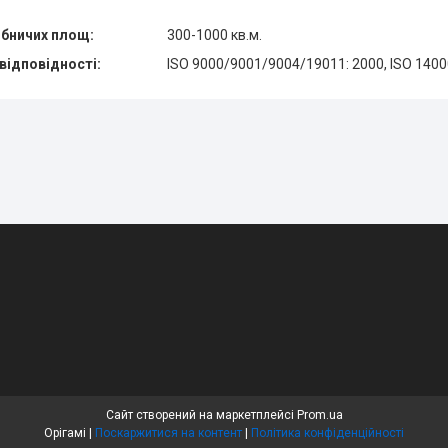
обничих площ:
300-1000 кв.м.
відповідності:
ISO 9000/9001/9004/19011: 2000, ISO 140
Сайт створений на маркетплейсі
Prom.ua
Орігамі |
Поскаржитися на контент
|
Політика конфіденційності