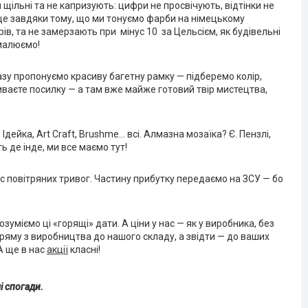
 щільні та не капризують: цифри не просвічують, відтінки не
 це завдяки тому, що ми тонуємо фарби на німецькому
ів, та не замерзають при мінус 10 за Цельсієм, як будівельні
 малюємо!
зу пропонуємо красиву багетну рамку — підберемо колір,
риваєте посилку — а там вже майже готовий твір мистецтва,
Ідейка, Art Craft, Brushme… всі. Алмазна мозаїка? Є. Пензлі,
ь де інде, ми все маємо тут!
с повітряних тривог. Частину прибутку передаємо на ЗСУ — бо
уміємо ці «горящі» дати. А ціни у нас — як у виробника, без
пряму з виробництва до нашого складу, а звідти — до ваших
 А ще в нас
акції
класні!
і спогади.