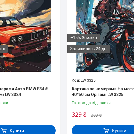
–15%
дні
Залишилось 24 дні
LW 3325
мерами Авто BMW E34 ℗
Картина за номерами На мото
мі LW 3324
40*50 см Орігамі LW 3325
авки
Готово до відправки
329 ₴
389 ₴
Купити
Купити