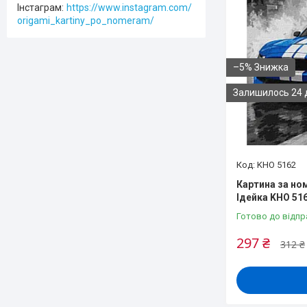
Інстаграм
https://www.instagram.com/
origami_kartiny_po_nomeram/
–5%
Залишилось 24 
KHO 5162
Картина за но
Ідейка KHO 51
Готово до відпр
297 ₴
312 ₴