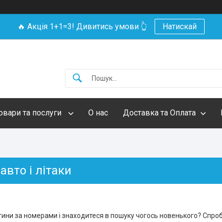
🔥 Акція 1+1=3! Дивитись умови 👆
Натискай
овари та послуги
О нас
Доставка та Оплата
 авто і літаки
тини за номерами і знаходитеся в пошуку чогось новенького? Спро