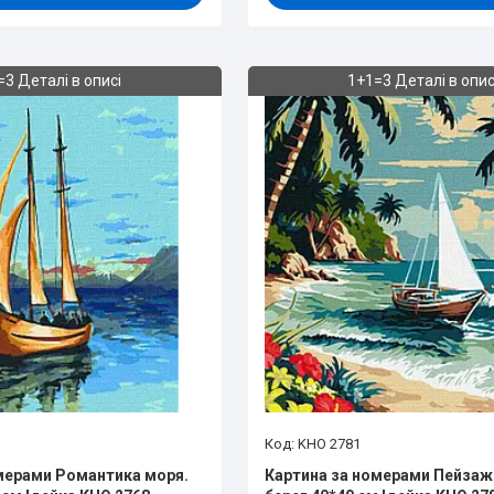
=3 Деталі в описі
1+1=3 Деталі в опис
KHO 2781
мерами Романтика моря.
Картина за номерами Пейзаж