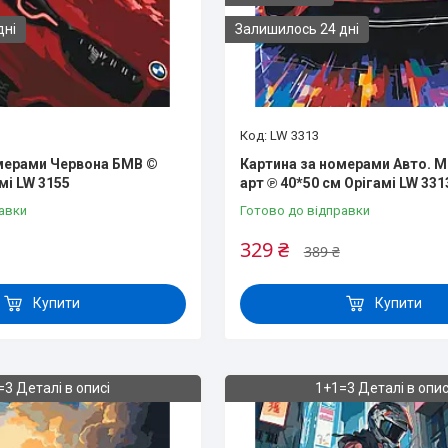
дні
Залишилось 24 дні
LW 3313
мерами Червона БМВ ©
Картина за номерами Авто. 
мі LW 3155
арт ℗ 40*50 см Орігамі LW 331
авки
Готово до відправки
329 ₴
389 ₴
Купити
Купити
=3 Деталі в описі
1+1=3 Деталі в опис