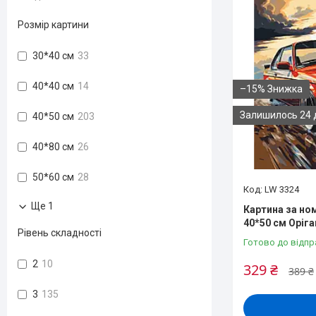
Розмір картини
30*40 см
33
40*40 см
14
–15%
Залишилось 24 
40*50 см
203
40*80 см
26
50*60 см
28
LW 3324
Ще 1
Картина за но
40*50 см Оріга
Рівень складності
Готово до відпр
2
10
329 ₴
389 ₴
3
135