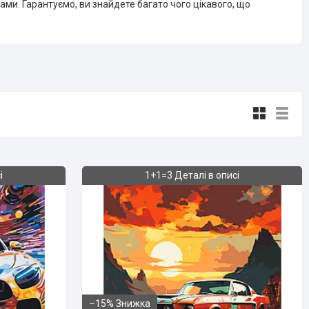
ми. Гарантуємо, ви знайдете багато чого цікавого, що
і
1+1=3 Деталі в описі
–15%