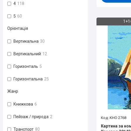
4
118
5
60
1+1
Орієнтація
Вертикальна
30
Вертикальний
12
Горизонталь
5
Горизонтальна
25
Жанр
Книжкова
6
Пейзаж / природа
2
KHO 2768
Картина за но
Транспорт
80