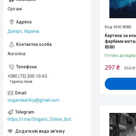
Орігамі
KHO 8580
Дніпро, Україна
Картина за но
фарбами метал
8580
Ангеліна
Готово до відпр
297 ₴
312 ₴
+380 (73) 200-10-63
Гаряча лінія
origamikartiny@gmail.com
https://t.me/Origami_Online_Bot