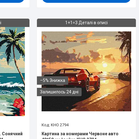
і
1+1=3 Деталі в описі
–5%
Залишилось 24 дні
KHO 2794
. Сонячний
Картина за номерами Червоне авто