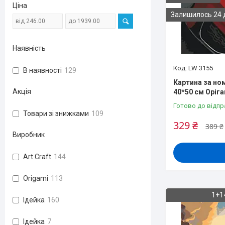
Ціна
Залишилось 24 
Наявність
LW 3155
В наявності
129
Картина за но
Акція
40*50 см Оріга
Готово до відпр
Товари зі знижками
109
329 ₴
389 ₴
Виробник
Art Craft
144
Origami
113
1+1
Ідейка
160
Ідейка
7