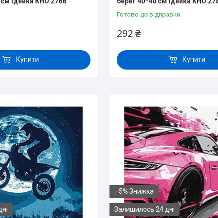
 см Ідейка KHO 2768
берег 40*40 см Ідейка KHO 27
Готово до відправки
292 ₴
Купити
Купити
–5%
дні
Залишилось 24 дні