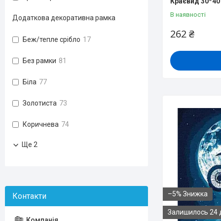
Краєвид 30*40
В наявності
Додаткова декоративна рамка
262 ₴
Беж/тепле срібло
17
Без рамки
81
Біла
77
Золотиста
73
Коричнева
74
Ще 2
–5%
Залишилось 24 