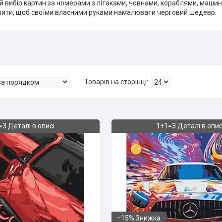
 вибір картин за номерами з літаками, човнами, кораблями, машина
пити, щоб своїми власними руками намалювати черговий шедевр.
=3 Деталі в описі
1+1=3 Деталі в опис
–15%