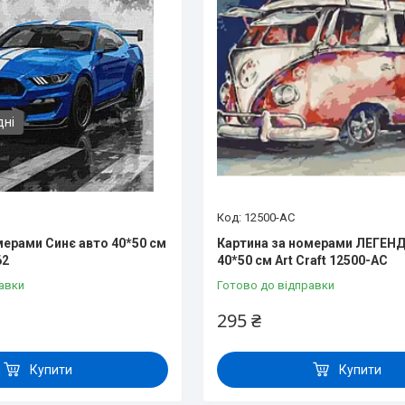
дні
12500-AC
мерами Синє авто 40*50 см
Картина за номерами ЛЕГЕН
62
40*50 см Art Craft 12500-AC
авки
Готово до відправки
295 ₴
Купити
Купити