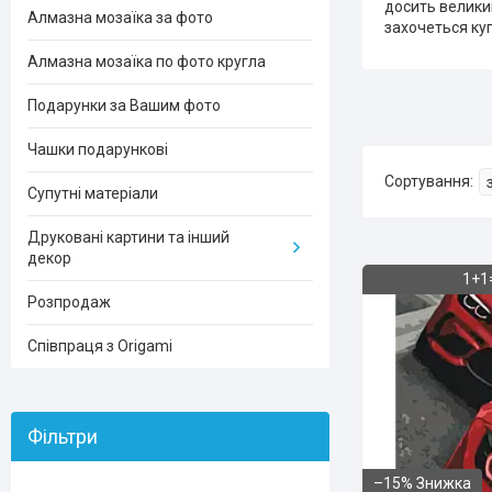
досить великий
Алмазна мозаїка за фото
захочеться ку
Алмазна мозаїка по фото кругла
Подарунки за Вашим фото
Чашки подарункові
Супутні матеріали
Друковані картини та інший
декор
1+1
Розпродаж
Співпраця з Origami
Фільтри
–15%