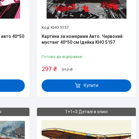
KHO 5157
 авто 40*50
Картина за номерами Авто. Червоний
мустанг 40*50 см Ідейка KHO 5157
Готово до відправки
297 ₴
312 ₴
Купити
і
1+1=3 Деталі в описі