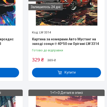
Залишилось 24 дні
LW 3314
Мерседес
Картина за номерами Авто Мустанг на
3
заході сонця ℗ 40*50 см Орігамі LW 3314
Готово до відправки
329 ₴
389 ₴
Купити
і
1+1=3 Деталі в описі