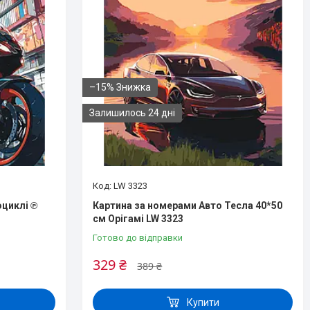
–15%
Залишилось 24 дні
LW 3323
циклі ℗
Картина за номерами Авто Тесла 40*50
см Орігамі LW 3323
Готово до відправки
329 ₴
389 ₴
Купити