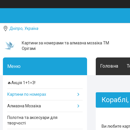
Дніпро, Україна
Картини за номерами та алмазна мозаїка ТМ
Орігамі
Головна
Т
🔥Акція 1+1=3!
Картини по номерах
Кораблі,
Алмазна Мозаїка
Полотна та аксесуари для
творчості
Ви любите кар