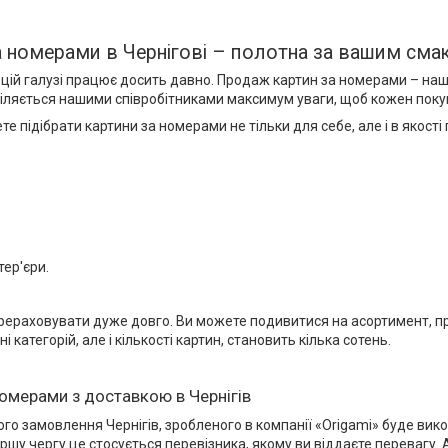
а номерами в Чернігові – полотна за вашим сма
цій галузі працює досить давно. Продаж картин за номерами – наша
іляється нашими співробітниками максимум уваги, щоб кожен покупе
те підібрати картини за номерами не тільки для себе, але і в якос
тер'єри.
рераховувати дуже довго. Ви можете подивитися на асортимент, пре
ні категорій, але і кількості картин, становить кілька сотень.
номерами з доставкою в Чернігів
го замовлення Чернігів, зробленого в компанії «Origami» буде ви
ршу чергу це стосується перевізника, якому ви віддаєте перевагу. 