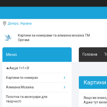
Дніпро, Україна
Картини за номерами та алмазна мозаїка ТМ
Орігамі
Головна
Т
🔥Акція 1+1=3!
Картини по номерах
Картини
Алмазна Мозаїка
Полотна та аксесуари для
Якщо ви знаход
творчості
Адже тут вели