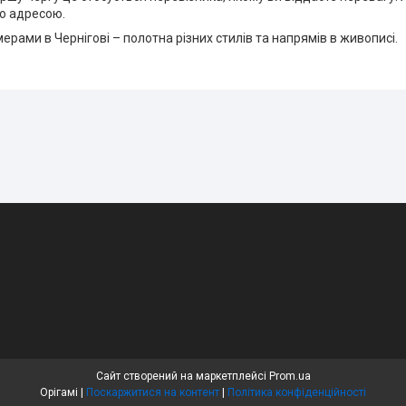
ю адресою.
ерами в Чернігові – полотна різних стилів та напрямів в живописі.
Сайт створений на маркетплейсі
Prom.ua
Орігамі |
Поскаржитися на контент
|
Політика конфіденційності