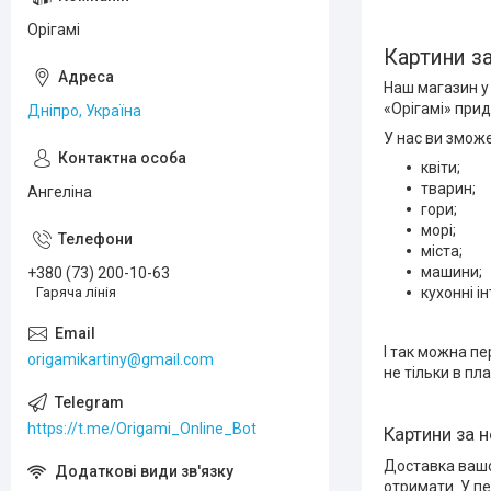
Орігамі
Картини з
Наш магазин у 
«Орігамі» прид
Дніпро, Україна
У нас ви зможе
квіти;
тварин;
Ангеліна
гори;
морі;
міста;
машини;
+380 (73) 200-10-63
Гаряча лінія
кухонні ін
І так можна пе
origamikartiny@gmail.com
не тільки в пла
https://t.me/Origami_Online_Bot
Картини за 
Доставка вашо
отримати. У пе