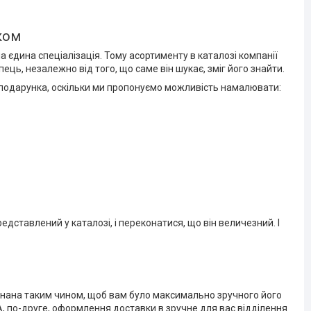
ком
 єдина спеціалізація. Тому асортименту в каталозі компанії
ць, незалежно від того, що саме він шукає, зміг його знайти.
ті подарунка, оскільки ми пропонуємо можливість намалювати:
дставлений у каталозі, і переконатися, що він величезний. І
конана таким чином, щоб вам було максимально зручного його
А, по-друге, оформлення доставки в зручне для вас відділення