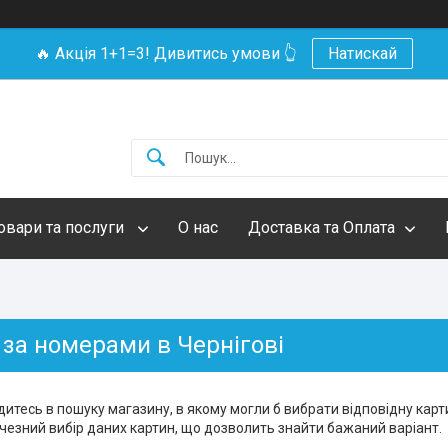
🔥 Акція 1+1=3! Дивитись умови 👆
Натискай
овари та послуги
О нас
Доставка та Оплата
 за номерами в Чернігові
итесь в пошуку магазину, в якому могли б вибрати відповідну карти
чезний вибір даних картин, що дозволить знайти бажаний варіант.