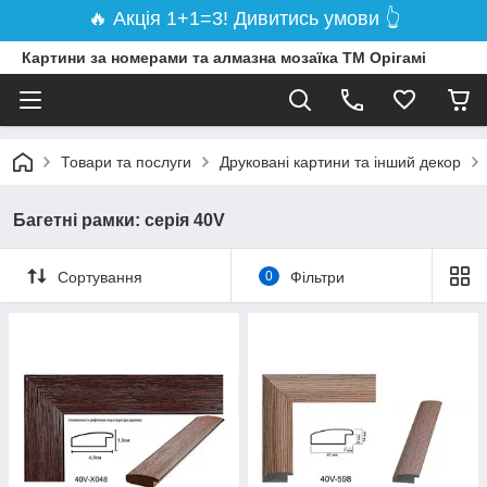
🔥 Акція 1+1=3! Дивитись умови 👆
Картини за номерами та алмазна мозаїка ТМ Орігамі
Товари та послуги
Друковані картини та інший декор
Багетні рамки: серія 40V
Сортування
0
Фільтри