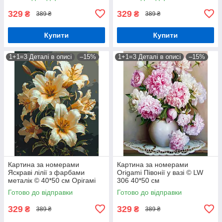
329
329
₴
₴
389 ₴
389 ₴
Купити
Купити
1+1=3 Деталі в описі
–15%
1+1=3 Деталі в описі
–15%
Картина за номерами
Картина за номерами
Яскраві лілії з фарбами
Origami Півонії у вазі © LW
металік © 40*50 см Орігамі
306 40*50 см
LW 3303
Готово до відправки
Готово до відправки
329
329
₴
₴
389 ₴
389 ₴