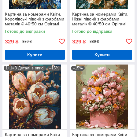
Картина за номерами Квіти.
Картина за номерами Квіти.
Королівські півонії з фарбами
Ніжні півонії з фарбами
металік © 40*50 см Орігамі
металік © 40*50 см Орігамі
LW 31470-01
LW 3159-01
Готово до відправки
Готово до відправки
329
329
₴
₴
389 ₴
389 ₴
Купити
Купити
1+1=3 Деталі в описі
–15%
–15%
Картина за номерами Квіти.
Картина за номерами Квіти.