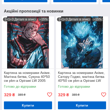
Акційні пропозиції та новинки
1+1=3 Деталі в описі
–15%
1+1=3 Деталі в описі
–15%
Картина за номерами Аніме.
Картина за номерами Аніме,
Магічна битва, Сукуна 40*50
Сатору Годжо, магічна битва
см pbn-a Орігамі LW 2005
40*50 см pbn-a Орігамі LW
31230
Готово до відправки
Готово до відправки
329
329
₴
₴
389 ₴
389 ₴
Купити
Купити