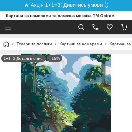
🔥 Акція 1+1=3! Дивитись умови 👆
Картини за номерами та алмазна мозаїка ТМ Орігамі
Товари та послуги
Картини за номерами
Картини за
1+1=3 Деталі в описі
–15%