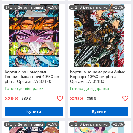
1+1=3 Деталі в описі
–15%
1+1=3 Деталі в описі
–15%
Картина за номерами
Картина за номерами Аніме.
Геншин Імпакт: очі 40*50 см
Берсерк 40*50 см pbn-a
pbn-a Орігамі LW 32140
Орігамі LW 31180
Готово до відправки
Готово до відправки
329
329
₴
₴
389 ₴
389 ₴
Купити
Купити
1+1=3 Деталі в описі
–15%
1+1=3 Деталі в описі
–15%