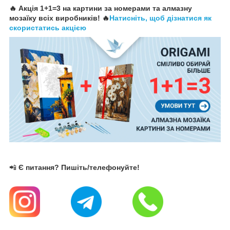
🔥 Акція 1+1=3 на картини за номерами та алмазну
мозаїку всіх виробників! 🔥
Натисніть, щоб дізнатися як
скористатись акцією
📲
Є питання? Пишіть/телефонуйте!