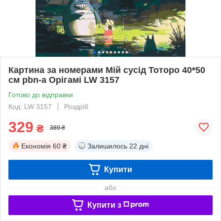
Картина за номерами Мій сусід Тоторо 40*50
см pbn-a Орігамі LW 3157
Готово до відправки
Код: LW 3157
Роздріб
329
₴
389 ₴
Економія
60 ₴
Залишилось
22 дні
Купити
або
Купити з