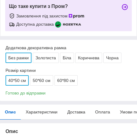
Що таке купити з Пром?
Замовлення під захистом
Доступна доставка
Додаткова декоративна рамка
Без рамки
Золотиста
Біла
Коричнева
Чорна
Розмір картини
40*50 см
50*60 см
60*80 см
Готово до відправки
Опис
Характеристики
Доставка
Оплата
Умови п
Опис