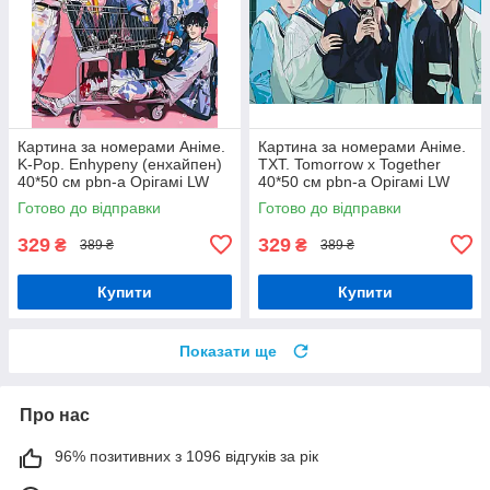
Картина за номерами Аніме.
Картина за номерами Аніме.
K-Pop. Enhypenу (енхайпен)
TXT. Tomorrow x Together
40*50 см pbn-a Орігамі LW
40*50 см pbn-a Орігамі LW
3292
3290
Готово до відправки
Готово до відправки
329
329
₴
₴
389 ₴
389 ₴
Купити
Купити
Показати ще
Про нас
96% позитивних з 1096 відгуків за рік