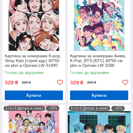
Картина за номерами K-pop,
Картина за номерами Аніме,
Stray Kids (стрей кідс) 40*50
K-Pop, BTS (БТС) 40*50 см
см pbn-a Орігамі LW 31890
pbn-a Орігамі LW 3288
Готово до відправки
Готово до відправки
329
329
₴
₴
389 ₴
389 ₴
Купити
Купити
1+1=3 Деталі в описі
–15%
1+1=3 Деталі в описі
–15%