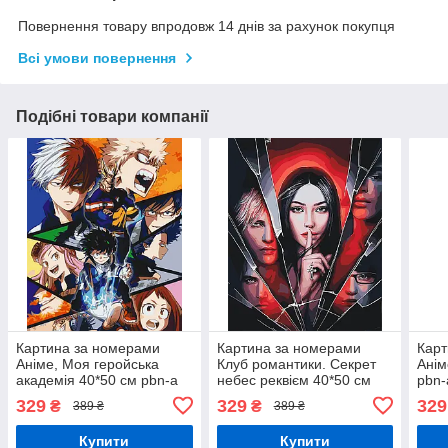
Повернення товару впродовж 14 днів за рахунок покупця
Всі умови повернення
Подібні товари компанії
Картина за номерами
Картина за номерами
Карт
Аніме, Моя геройська
Клуб романтики. Секрет
Анім
академія 40*50 см pbn-a
небес реквієм 40*50 см
pbn-
Орігамі LW 31290
pbn-a Орігамі LW 3483
329
329
329
₴
₴
389 ₴
389 ₴
Купити
Купити