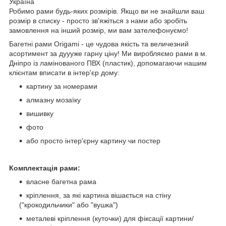
Україна
Робимо рами будь-яких розмірів. Якщо ви не знайшли ваш
розмір в списку - просто зв'яжіться з нами або зробіть
замовлення на інший розмір, ми вам зателефонуємо!
Багетні рами Origami - це чудова якість та величезний
асортимент за дуууже гарну ціну! Ми виробляємо рами в м.
Дніпро із ламінованого ПВХ (пластик), допомагаючи нашим
клієнтам вписати в інтер'єр дому:
картину за номерами
алмазну мозаїку
вишивку
фото
або просто інтер'єрну картину чи постер
Комплектація рами:
власне багетна рама
кріплення, за які картина вішається на стіну
("крокодильчики" або "вушка")
металеві кріплення (куточки) для фіксації картини/