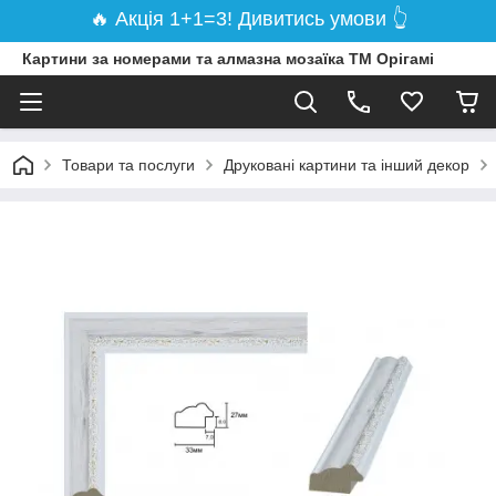
🔥 Акція 1+1=3! Дивитись умови 👆
Картини за номерами та алмазна мозаїка ТМ Орігамі
Товари та послуги
Друковані картини та інший декор