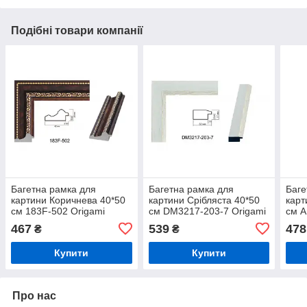
Подібні товари компанії
Багетна рамка для
Багетна рамка для
Баге
картини Коричнева 40*50
картини Срібляста 40*50
карт
см 183F-502 Origami
см DM3217-203-7 Origami
см 
Baget
Baget
Orig
467
539
478
₴
₴
Купити
Купити
Про нас