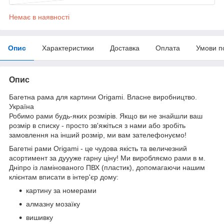
Немає в наявності
Опис
Характеристики
Доставка
Оплата
Умови п
Опис
Багетна рама для картини Origami. Власне виробництво.
Україна
Робимо рами будь-яких розмірів. Якщо ви не знайшли ваш
розмір в списку - просто зв'яжіться з нами або зробіть
замовлення на інший розмір, ми вам зателефонуємо!
Багетні рами Origami - це чудова якість та величезний
асортимент за дуууже гарну ціну! Ми виробляємо рами в м.
Дніпро із ламінованого ПВХ (пластик), допомагаючи нашим
клієнтам вписати в інтер'єр дому:
картину за номерами
алмазну мозаїку
вишивку