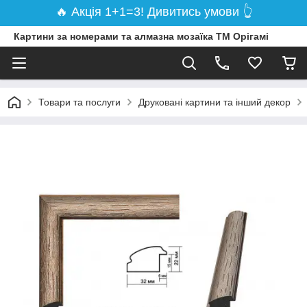
🔥 Акція 1+1=3! Дивитись умови 👆
Картини за номерами та алмазна мозаїка ТМ Орігамі
Товари та послуги
Друковані картини та інший декор