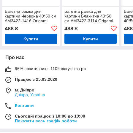
Багетна рамка для
Багетна рамка для
Баге
картини Червона 40*50 см
картини Блакитна 40*50
карт
AM3422-1416 Origami
см AM3422-3114 Origami
40*5
Baget
Baget
Orig
488
488
488
₴
₴
Купити
Купити
Про нас
96% позитивних з 1109 відгуків за рік
Працює з 25.03.2020
м. Дніпро
Дніпро, Україна
Контакти
Сьогодні працює з 10:00 до 19:00
Показати весь графік роботи