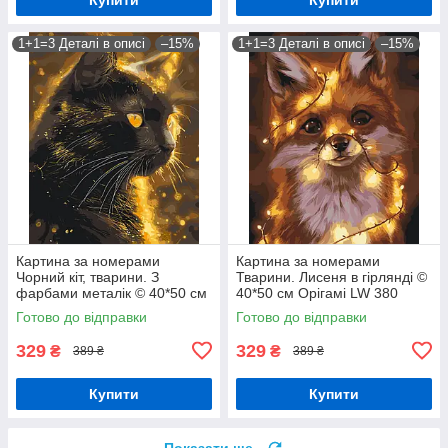
1+1=3 Деталі в описі
–15%
1+1=3 Деталі в описі
–15%
Картина за номерами
Картина за номерами
Чорний кіт, тварини. З
Тварини. Лисеня в гірлянді ©
фарбами металік © 40*50 см
40*50 см Орігамі LW 380
Орігамі LW 3301
Готово до відправки
Готово до відправки
329
329
₴
₴
389 ₴
389 ₴
Купити
Купити
Показати ще