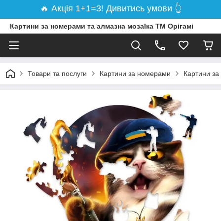
🔥 Акція 1+1=3! Дивитись умови 👆
Картини за номерами та алмазна мозаїка ТМ Орігамі
Товари та послуги
Картини за номерами
Картини за