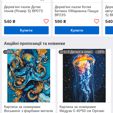
Дерев'яні пазли Дотик
Дерев'яні пазли Котик
Дере
піонів (Розмір S) BP07S
Бетмен ©Маріанна Пащук
квіт
BP23S
S) B
540
590
540
₴
₴
Купити
Купити
Акційні пропозиції та новинки
–15%
1+1=3 Деталі в описі
–15%
Картина за номерами
Картина за номерами
Восьминіг з фарбами металік
Медуза © 40*50 см Орігамі