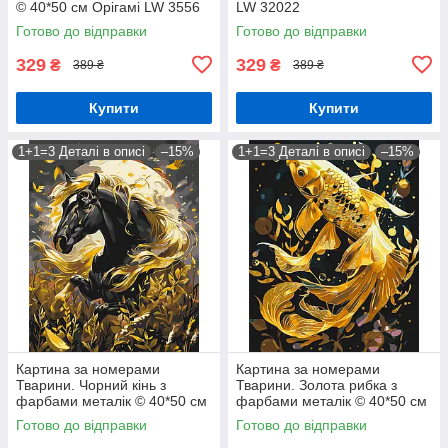
© 40*50 см Орігамі LW 3556
LW 32022
Готово до відправки
Готово до відправки
329
329
₴
₴
389 ₴
389 ₴
Купити
Купити
1+1=3 Деталі в описі
–15%
1+1=3 Деталі в описі
–15%
Картина за номерами
Картина за номерами
Тварини. Чорний кінь з
Тварини. Золота рибка з
фарбами металік © 40*50 см
фарбами металік © 40*50 см
Орігамі LW 31200
Орігамі LW 9670
Готово до відправки
Готово до відправки