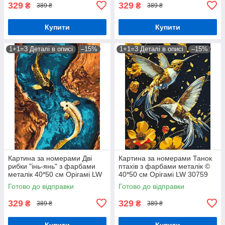
329
329
₴
₴
389 ₴
389 ₴
Купити
Купити
1+1=3 Деталі в описі
–15%
1+1=3 Деталі в описі
–15%
Картина за номерами Дві
Картина за номерами Танок
рибки "інь-янь" з фарбами
птахів з фарбами металік ©
металік 40*50 см Орігамі LW
40*50 см Орігамі LW 30759
3444
Готово до відправки
Готово до відправки
329
329
₴
₴
389 ₴
389 ₴
Купити
Купити