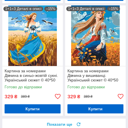
1+1=3 Деталі в описі
–15%
1+1=3 Деталі в описі
–15%
Картина за номерами
Картина за номерами
Дівчина в синьо-жовтій сукні.
Дівчина у вишиванці.
Український сюжет © 40*50
Український сюжет © 40*50
см Орігамі LW 32580
см Орігамі LW 31530 pbn-p
Готово до відправки
Готово до відправки
329
329
₴
₴
389 ₴
389 ₴
Купити
Купити
Показати ще