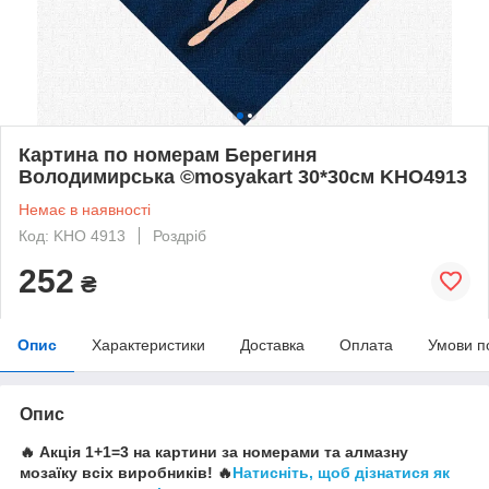
Картина по номерам Берегиня
Володимирська ©mosyakart 30*30см KHO4913
Немає в наявності
Код: KHO 4913
Роздріб
252
₴
Опис
Характеристики
Доставка
Оплата
Умови п
Опис
🔥 Акція 1+1=3 на картини за номерами та алмазну
мозаїку всіх виробників! 🔥
Натисніть, щоб дізнатися як