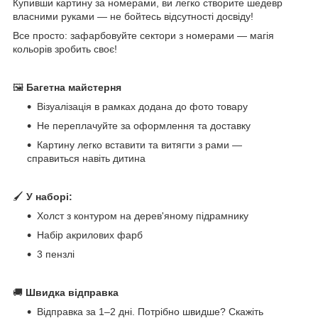
Купивши картину за номерами, ви легко створите шедевр
власними руками — не бойтесь відсутності досвіду!
Все просто: зафарбовуйте сектори з номерами — магія
кольорів зробить своє!
🖼
Багетна майстерня
Візуалізація в рамках додана до фото товару
Не переплачуйте за оформлення та доставку
Картину легко вставити та витягти з рами —
справиться навіть дитина
🖌
У наборі:
Холст з контуром на дерев'яному підрамнику
Набір акрилових фарб
3 пензлі
🚚
Швидка відправка
Відправка за 1–2 дні. Потрібно швидше? Скажіть