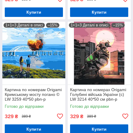
Купити
Купити
1+1=3 Деталі в описі
–15%
1+1=3 Деталі в описі
–15%
Картина по номерам Origamі
Картина по номерах Origamі
Кримському мосту погано ©
Голубині війська України (с)
LW 3259 40*50 pbn-p
LW 3214 40*50 см pbn-p
Готово до відправки
Готово до відправки
329
329
₴
₴
389 ₴
389 ₴
Купити
Купити