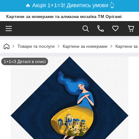
🔥 Акція 1+1=3! Дивитись умови 👆
Картини за номерами та алмазна мозаїка ТМ Орігамі
Товари та послуги
Картини за номерами
Картини за
1+1=3 Деталі в описі