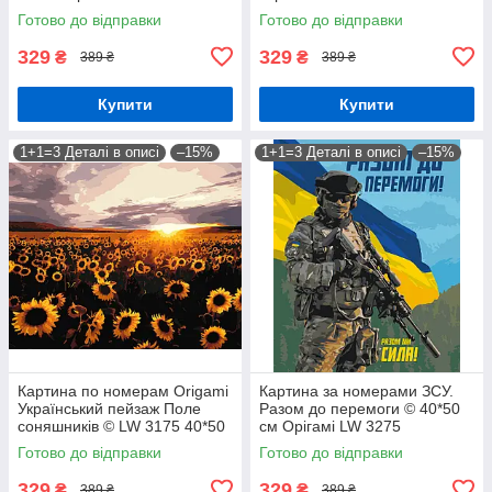
40*50 см Орігамі LW 3126
pbn-p
Готово до відправки
Готово до відправки
329
329
₴
₴
389 ₴
389 ₴
Купити
Купити
1+1=3 Деталі в описі
–15%
1+1=3 Деталі в описі
–15%
Картина по номерам Origamі
Картина за номерами ЗСУ.
Український пейзаж Поле
Разом до перемоги © 40*50
соняшників © LW 3175 40*50
см Орігамі LW 3275
pbn-p
Готово до відправки
Готово до відправки
329
329
₴
₴
389 ₴
389 ₴