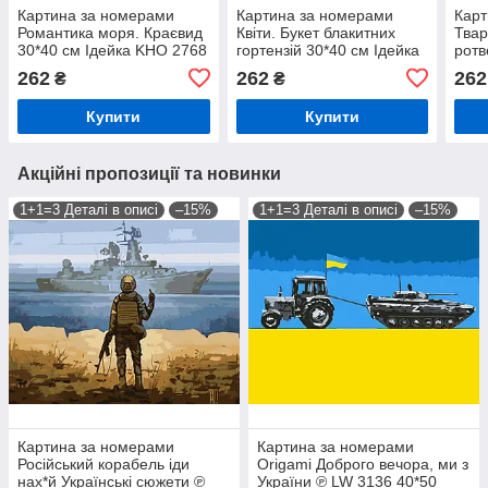
Картина за номерами
Картина за номерами
Карт
Романтика моря. Краєвид
Квіти. Букет блакитних
Твар
30*40 см Ідейка KHO 2768
гортензій 30*40 см Ідейка
ротв
KHO 3273
Ідей
262
262
262
₴
₴
Купити
Купити
Акційні пропозиції та новинки
1+1=3 Деталі в описі
–15%
1+1=3 Деталі в описі
–15%
Картина за номерами
Картина за номерами
Російський корабель іди
Origami Доброго вечора, ми з
нах*й Українські сюжети ℗
України ℗ LW 3136 40*50