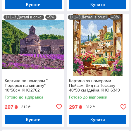
Купити
Купити
1+1=3 Деталі в описі
–5%
1+1=3 Деталі в описі
–5%
Картина по номерам."
Картина за номерами
Подорож на світанку"
Пейзаж. Вид на Тоскану
40*50см KHO2762
40*50 см Ідейка KHO 6349
Готово до відправки
Готово до відправки
297
297
₴
₴
312 ₴
312 ₴
Купити
Купити