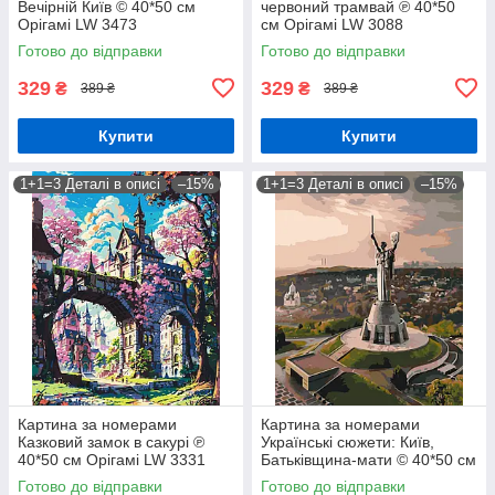
Вечірній Київ © 40*50 см
червоний трамвай ℗ 40*50
Орігамі LW 3473
см Орігамі LW 3088
Готово до відправки
Готово до відправки
329
329
₴
₴
389 ₴
389 ₴
Купити
Купити
1+1=3 Деталі в описі
–15%
1+1=3 Деталі в описі
–15%
Картина за номерами
Картина за номерами
Казковий замок в сакурі ℗
Українські сюжети: Київ,
40*50 см Орігамі LW 3331
Батьківщина-мати © 40*50 см
Орігамі LW 3124
Готово до відправки
Готово до відправки