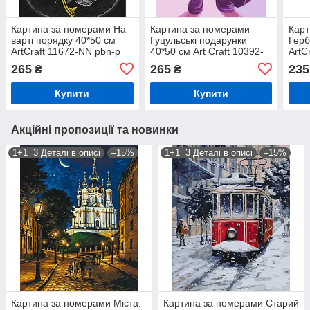
Картина за номерами На
Картина за номерами
Карт
варті порядку 40*50 см
Гуцульські подарунки
Герб
ArtCraft 11672-NN pbn-p
40*50 см Art Craft 10392-
ArtC
NN pbn-p
265
265
235
₴
₴
Купити
Купити
Акційні пропозиції та новинки
1+1=3 Деталі в описі
–15%
1+1=3 Деталі в описі
–15%
Картина за номерами Міста.
Картина за номерами Старий