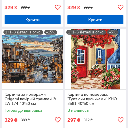
329
329
₴
₴
389 ₴
389 ₴
Купити
Купити
1+1=3 Деталі в описі
–15%
1+1=3 Деталі в описі
–5%
Картина за номерами
Картина по номерам.
Origami вечірній трамвай ℗
"Гуляючи вуличками" KHO
LW 174 40*50 см
3581 40*50 см
Готово до відправки
В наявності
329
297
₴
₴
389 ₴
312 ₴