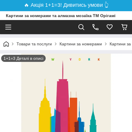
🔥 Акція 1+1=3! Дивитись умови 👆
Картини за номерами та алмазна мозаїка ТМ Орігамі
Товари та послуги
Картини за номерами
Картини за
1+1=3 Деталі в описі