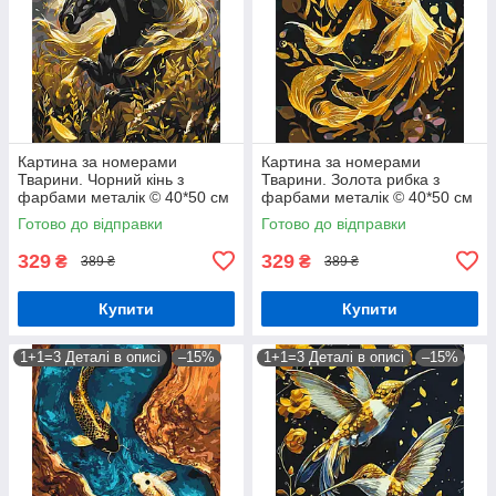
Картина за номерами
Картина за номерами
Тварини. Чорний кінь з
Тварини. Золота рибка з
фарбами металік © 40*50 см
фарбами металік © 40*50 см
Орігамі LW 31200
Орігамі LW 9670
Готово до відправки
Готово до відправки
329
329
₴
₴
389 ₴
389 ₴
Купити
Купити
1+1=3 Деталі в описі
–15%
1+1=3 Деталі в описі
–15%