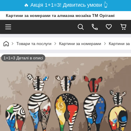
🔥 Акція 1+1=3! Дивитись умови 👆
Картини за номерами та алмазна мозаїка ТМ Орігамі
Товари та послуги
Картини за номерами
Картини за
1+1=3 Деталі в описі