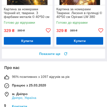
Картина за номерами
Картина за номерами
Чорний кіт, тварини. З
Тварини. Лисеня в гірлянді ©
фарбами металік © 40*50 см
40*50 см Орігамі LW 380
Орігамі LW 3301
Готово до відправки
Готово до відправки
329
329
₴
₴
389 ₴
389 ₴
Купити
Купити
Показати ще
Про нас
96% позитивних з 1097 відгуків за рік
Працює з 25.03.2020
м. Дніпро
Дніпро, Україна
Контакти