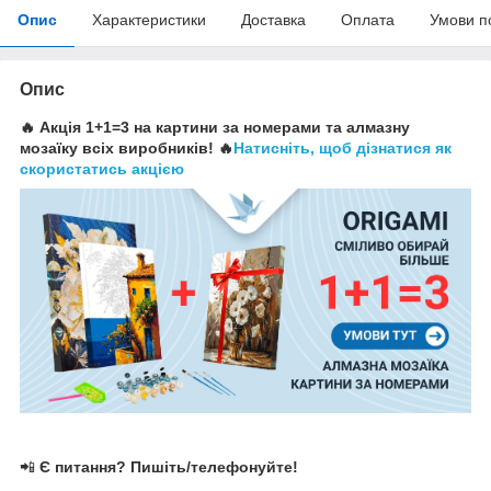
Опис
Характеристики
Доставка
Оплата
Умови п
Опис
🔥 Акція 1+1=3 на картини за номерами та алмазну
мозаїку всіх виробників! 🔥
Натисніть, щоб дізнатися як
скористатись акцією
📲
Є питання? Пишіть/телефонуйте!