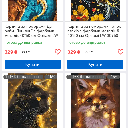
Картина за номерами Дві
Картина за номерами Танок
рибки "інь-янь" з фарбами
птахів з фарбами металік ©
металік 40*50 см Орігамі LW
40*50 см Орігамі LW 30759
3444
Готово до відправки
Готово до відправки
329
329
₴
₴
389 ₴
389 ₴
Купити
Купити
1+1=3 Деталі в описі
–15%
1+1=3 Деталі в описі
–15%