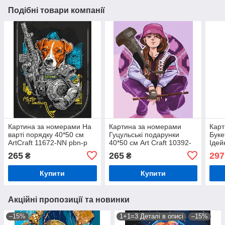
Подібні товари компанії
Картина за номерами На
Картина за номерами
Карт
варті порядку 40*50 см
Гуцульські подарунки
Буке
ArtCraft 11672-NN pbn-p
40*50 см Art Craft 10392-
Ідей
NN pbn-p
265
265
297
₴
₴
Купити
Купити
Акційні пропозиції та новинки
–15%
1+1=3 Деталі в описі
–15%