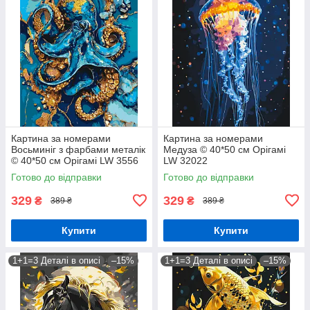
Картина за номерами
Картина за номерами
Восьминіг з фарбами металік
Медуза © 40*50 см Орігамі
© 40*50 см Орігамі LW 3556
LW 32022
Готово до відправки
Готово до відправки
329
329
₴
₴
389 ₴
389 ₴
Купити
Купити
1+1=3 Деталі в описі
–15%
1+1=3 Деталі в описі
–15%