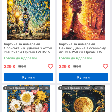
Картина за номерами
Картина за номерами
Японська ніч. Дівчина з котом
Пейзаж: Дівчина в осінньому
℗ 40*50 см Орігамі LW 3515
лісі ℗ 40*50 см Орігамі LW
3062
Готово до відправки
Готово до відправки
329
329
₴
₴
389 ₴
389 ₴
Купити
Купити
1+1=3 Деталі в описі
–15%
1+1=3 Деталі в описі
–15%