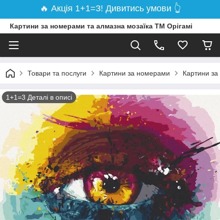
🔥 Акція 1+1=3! Дивитись умови 👆
Картини за номерами та алмазна мозаїка ТМ Орігамі
Товари та послуги
Картини за номерами
Картини за
1+1=3 Деталі в описі