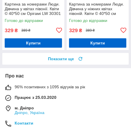
Картина за номерами Люди.
Картина за номерами Люди.
Дівчина у квітах півонії. Квіти
Дівчина у ніжних квітах
© 40*50 см Орігамі LW 30301
півоній. Квіти © 40*50 см
Орігамі LW 30521
Готово до відправки
Готово до відправки
329
329
₴
₴
389 ₴
389 ₴
Купити
Купити
Показати ще
Про нас
96% позитивних з 1095 відгуків за рік
Працює з 25.03.2020
м. Дніпро
Дніпро, Україна
Контакти