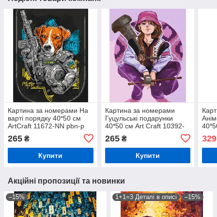
Картина за номерами На
Картина за номерами
Карт
варті порядку 40*50 см
Гуцульські подарунки
Анім
ArtCraft 11672-NN pbn-p
40*50 см Art Craft 10392-
40*5
NN pbn-p
327
265
265
329
₴
₴
Купити
Купити
Акційні пропозиції та новинки
–15%
1+1=3 Деталі в описі
–15%