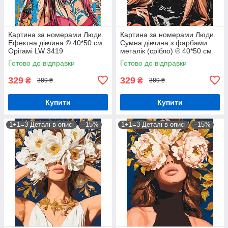
Картина за номерами Люди.
Картина за номерами Люди.
Ефектна дівчина © 40*50 см
Сумна дівчина з фарбами
Орігамі LW 3419
металік (срібло) ℗ 40*50 см
Орігамі LW 3312
Готово до відправки
Готово до відправки
329
329
₴
₴
389 ₴
389 ₴
Купити
Купити
1+1=3 Деталі в описі
–15%
1+1=3 Деталі в описі
–15%