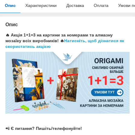
Опис
Характеристики
Доставка
Оплата
Умови п
Опис
🔥 Акція 1+1=3 на картини за номерами та алмазну
мозаїку всіх виробників! 🔥
Натисніть, щоб дізнатися як
скористатись акцією
📲
Є питання? Пишіть/телефонуйте!