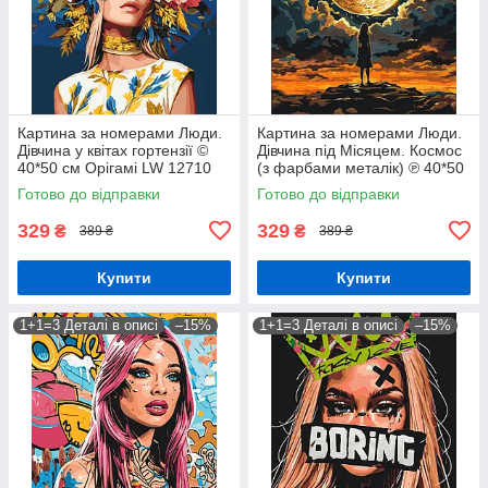
Картина за номерами Люди.
Картина за номерами Люди.
Дівчина у квітах гортензії ©
Дівчина під Місяцем. Космос
40*50 см Орігамі LW 12710
(з фарбами металік) ℗ 40*50
см Орігамі LW 3401
Готово до відправки
Готово до відправки
329
329
₴
₴
389 ₴
389 ₴
Купити
Купити
1+1=3 Деталі в описі
–15%
1+1=3 Деталі в описі
–15%