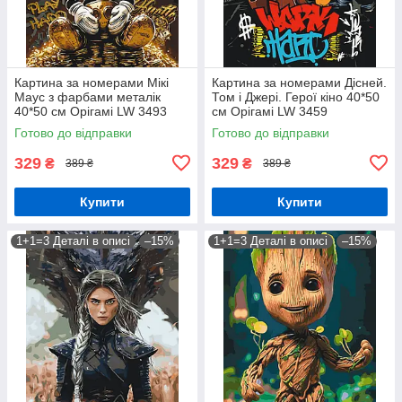
Картина за номерами Мікі
Картина за номерами Дісней.
Маус з фарбами металік
Том і Джері. Герої кіно 40*50
40*50 см Орігамі LW 3493
см Орігамі LW 3459
Готово до відправки
Готово до відправки
329
329
₴
₴
389 ₴
389 ₴
Купити
Купити
1+1=3 Деталі в описі
–15%
1+1=3 Деталі в описі
–15%