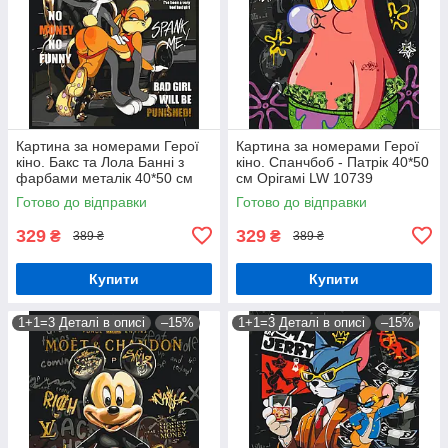
Картина за номерами Герої
Картина за номерами Герої
кіно. Бакс та Лола Банні з
кіно. Спанчбоб - Патрік 40*50
фарбами металік 40*50 см
см Орігамі LW 10739
Орігамі LW 3477
Готово до відправки
Готово до відправки
329
329
₴
₴
389 ₴
389 ₴
Купити
Купити
1+1=3 Деталі в описі
–15%
1+1=3 Деталі в описі
–15%