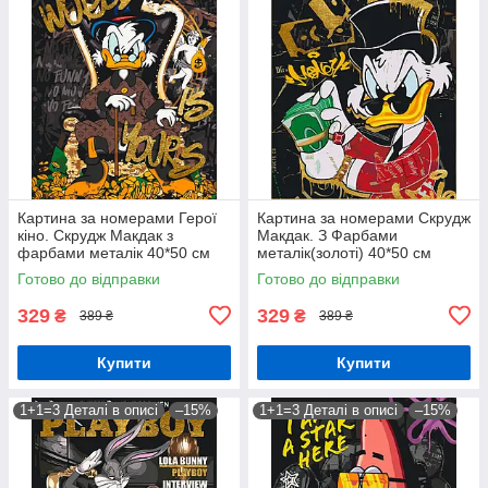
Картина за номерами Герої
Картина за номерами Скрудж
кіно. Скрудж Макдак з
Макдак. З Фарбами
фарбами металік 40*50 см
металік(золоті) 40*50 см
Орігамі LW 3479
Орігамі LW 30051
Готово до відправки
Готово до відправки
329
329
₴
₴
389 ₴
389 ₴
Купити
Купити
1+1=3 Деталі в описі
–15%
1+1=3 Деталі в описі
–15%