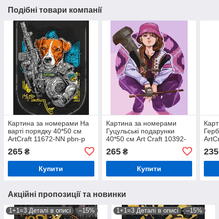
Подібні товари компанії
Картина за номерами На
Картина за номерами
Карт
варті порядку 40*50 см
Гуцульські подарунки
Герб
ArtCraft 11672-NN pbn-p
40*50 см Art Craft 10392-
ArtC
NN pbn-p
265
265
235
₴
₴
Купити
Купити
Акційні пропозиції та новинки
1+1=3 Деталі в описі
–15%
1+1=3 Деталі в описі
–15%