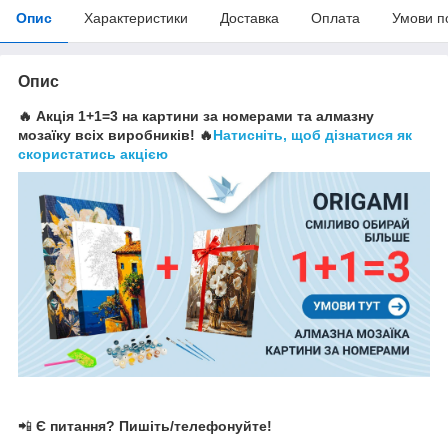
Опис
Характеристики
Доставка
Оплата
Умови п
Опис
🔥 Акція 1+1=3 на картини за номерами та алмазну
мозаїку всіх виробників! 🔥
Натисніть, щоб дізнатися як
скористатись акцією
📲
Є питання? Пишіть/телефонуйте!