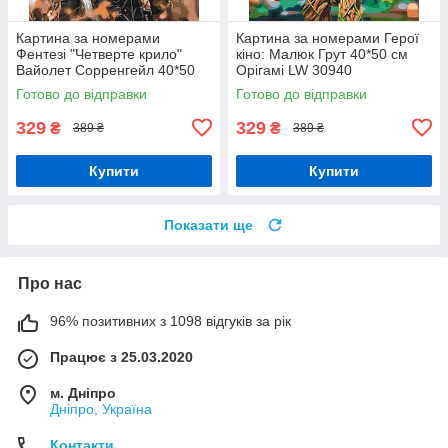
Картина за номерами
Картина за номерами Герої
Фентезі "Четверте крило"
кіно: Малюк Грут 40*50 см
Вайолет Сорренгейл 40*50
Орігамі LW 30940
см Орігамі LW 3485
Готово до відправки
Готово до відправки
329
329
₴
₴
389 ₴
389 ₴
Купити
Купити
Показати ще
Про нас
96% позитивних з 1098 відгуків за рік
Працює з 25.03.2020
м. Дніпро
Дніпро, Україна
Контакти