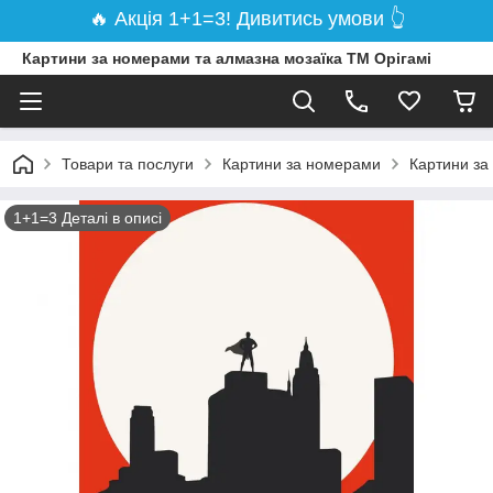
🔥 Акція 1+1=3! Дивитись умови 👆
Картини за номерами та алмазна мозаїка ТМ Орігамі
Товари та послуги
Картини за номерами
Картини за
1+1=3 Деталі в описі