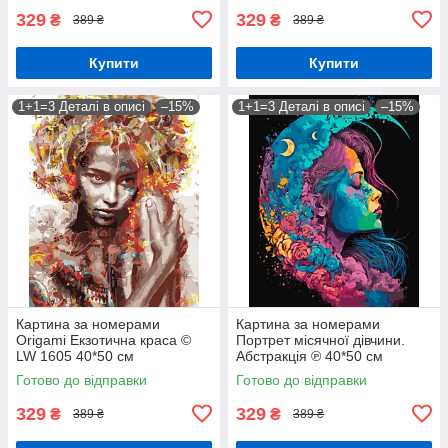
329
329
₴
₴
389 ₴
389 ₴
Купити
Купити
1+1=3 Деталі в описі
–15%
1+1=3 Деталі в описі
–15%
Картина за номерами
Картина за номерами
Origami Екзотична краса ©
Портрет місячної дівчини.
LW 1605 40*50 см
Абстракція ℗ 40*50 см
Орігамі LW 31640
Готово до відправки
Готово до відправки
329
329
₴
₴
389 ₴
389 ₴