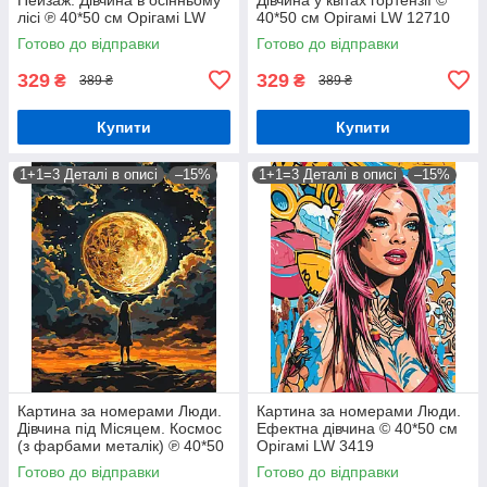
лісі ℗ 40*50 см Орігамі LW
40*50 см Орігамі LW 12710
3062
Готово до відправки
Готово до відправки
329
329
₴
₴
389 ₴
389 ₴
Купити
Купити
1+1=3 Деталі в описі
–15%
1+1=3 Деталі в описі
–15%
Картина за номерами Люди.
Картина за номерами Люди.
Дівчина під Місяцем. Космос
Ефектна дівчина © 40*50 см
(з фарбами металік) ℗ 40*50
Орігамі LW 3419
см Орігамі LW 3401
Готово до відправки
Готово до відправки