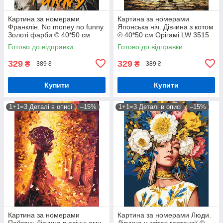
Картина за номерами
Картина за номерами
Франклін. No money no funny.
Японська ніч. Дівчина з котом
Золоті фарби © 40*50 см
℗ 40*50 см Орігамі LW 3515
Орігамі LW 3284
Готово до відправки
Готово до відправки
329
329
₴
₴
389 ₴
389 ₴
Купити
Купити
1+1=3 Деталі в описі
–15%
1+1=3 Деталі в описі
–15%
Картина за номерами
Картина за номерами Люди.
Пейзаж: Дівчина в осінньому
Дівчина у квітах гортензії ©