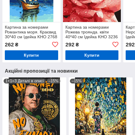
Картина за номерами
Картина за номерами
Карт
Романтика моря. Краєвид
Рожева троянда. квіти
Неро
30*40 см Ідейка KHO 2768
40*40 см Ідейка KHO 3236
Ідей
262
292
292
₴
₴
Купити
Купити
Акційні пропозиції та новинки
1+1=3 Деталі в описі
–15%
–15%