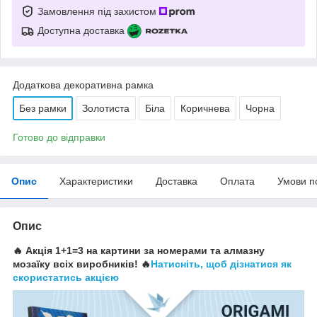
Замовлення під захистом
Доступна доставка
Додаткова декоративна рамка
Без рамки
Золотиста
Біла
Коричнева
Чорна
Готово до відправки
Опис
Характеристики
Доставка
Оплата
Умови п
Опис
🔥 Акція 1+1=3 на картини за номерами та алмазну
мозаїку всіх виробників! 🔥
Натисніть, щоб дізнатися як
скористатись акцією