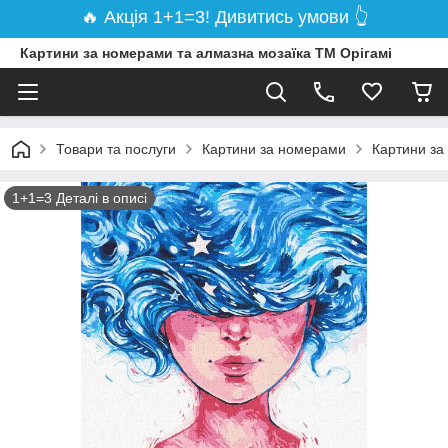
🔥 Акція 1+1=3! Дивитись умови 👆
Картини за номерами та алмазна мозаїка ТМ Орігамі
Товари та послуги
Картини за номерами
Картини за
1+1=3 Деталі в описі