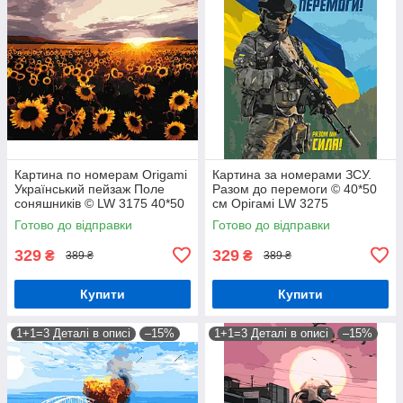
Картина по номерам Origamі
Картина за номерами ЗСУ.
Український пейзаж Поле
Разом до перемоги © 40*50
соняшників © LW 3175 40*50
см Орігамі LW 3275
pbn-p
Готово до відправки
Готово до відправки
329
329
₴
₴
389 ₴
389 ₴
Купити
Купити
1+1=3 Деталі в описі
–15%
1+1=3 Деталі в описі
–15%