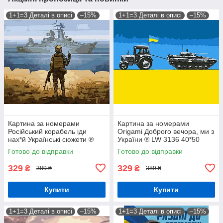
1+1=3 Деталі в описі
–15%
1+1=3 Деталі в описі
–15%
Картина за номерами
Картина за номерами
Російський корабель іди
Origami Доброго вечора, ми з
нах*й Українські сюжети ℗
України ℗ LW 3136 40*50
40*50 см Орігамі LW 3126
pbn-p
Готово до відправки
Готово до відправки
329
329
₴
₴
389 ₴
389 ₴
Купити
Купити
1+1=3 Деталі в описі
–15%
1+1=3 Деталі в описі
–15%