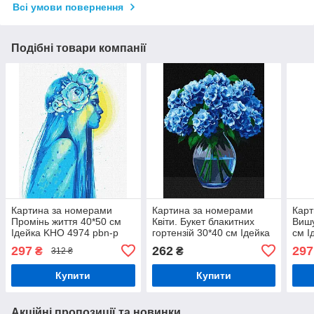
Всі умови повернення
Подібні товари компанії
Картина за номерами
Картина за номерами
Карт
Промінь життя 40*50 см
Квіти. Букет блакитних
Вишу
Ідейка KHO 4974 pbn-p
гортензій 30*40 см Ідейка
см І
KHO 3273
297
262
297
₴
₴
312 ₴
Купити
Купити
Акційні пропозиції та новинки