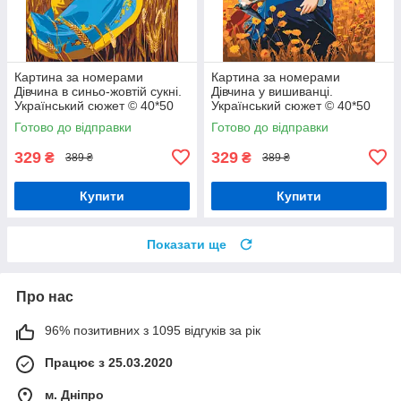
Картина за номерами
Картина за номерами
Дівчина в синьо-жовтій сукні.
Дівчина у вишиванці.
Український сюжет © 40*50
Український сюжет © 40*50
см Орігамі LW 32580
см Орігамі LW 31530 pbn-p
Готово до відправки
Готово до відправки
329
329
₴
₴
389 ₴
389 ₴
Купити
Купити
Показати ще
Про нас
96% позитивних з 1095 відгуків за рік
Працює з 25.03.2020
м. Дніпро