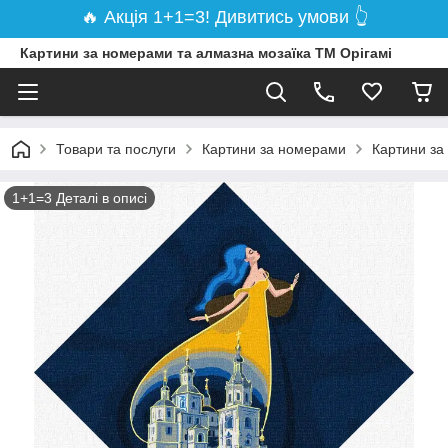
🔥 Акція 1+1=3! Дивитись умови 👆
Картини за номерами та алмазна мозаїка ТМ Орігамі
Товари та послуги
Картини за номерами
Картини за
1+1=3 Деталі в описі