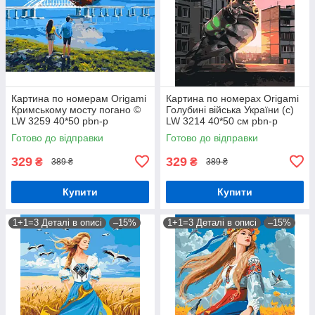
Картина по номерам Origamі
Картина по номерах Origamі
Кримському мосту погано ©
Голубині війська України (с)
LW 3259 40*50 pbn-p
LW 3214 40*50 см pbn-p
Готово до відправки
Готово до відправки
329
329
₴
₴
389 ₴
389 ₴
Купити
Купити
1+1=3 Деталі в описі
–15%
1+1=3 Деталі в описі
–15%