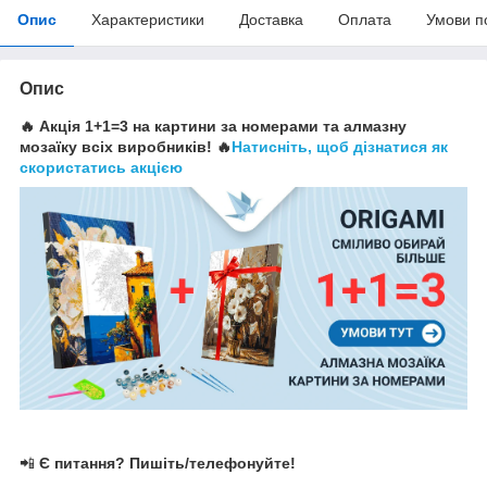
Опис
Характеристики
Доставка
Оплата
Умови п
Опис
🔥 Акція 1+1=3 на картини за номерами та алмазну
мозаїку всіх виробників! 🔥
Натисніть, щоб дізнатися як
скористатись акцією
📲
Є питання? Пишіть/телефонуйте!