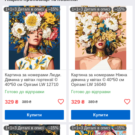
1+1=3 Деталі в описі
–15%
1+1=3 Деталі в описі
–15%
Картина за номерами Люди.
Картина за номерами Ніжна
Дівчина у квітах гортензії ©
дівчина у квітах © 40*50 см
40*50 см Орігамі LW 12710
Орігамі LW 16040
Готово до відправки
Готово до відправки
329
329
₴
₴
389 ₴
389 ₴
Купити
Купити
1+1=3 Деталі в описі
–15%
1+1=3 Деталі в описі
–15%