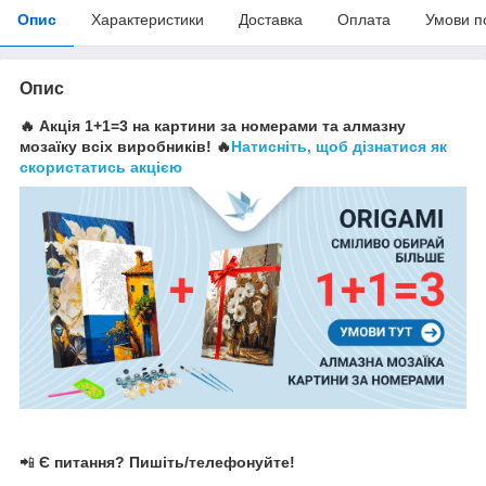
Опис
Характеристики
Доставка
Оплата
Умови п
Опис
🔥 Акція 1+1=3 на картини за номерами та алмазну
мозаїку всіх виробників! 🔥
Натисніть, щоб дізнатися як
скористатись акцією
📲
Є питання? Пишіть/телефонуйте!