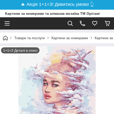
🔥 Акція 1+1=3! Дивитись умови 👆
Картини за номерами та алмазна мозаїка ТМ Орігамі
Товари та послуги
Картини за номерами
Картини за
1+1=3 Деталі в описі