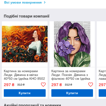
Всі умови повернення
Подібні товари компанії
Картина за номерами
Картина за номерами
Карт
Люди. Дівчина в квітах
Люди. Поезія. Дівчина з
Люди
40*50 см Ідейка KHO 8502
фіалкою 40*50 см Ідейка
лава
KHO 8611
KHO
297
297
297
₴
₴
312 ₴
312 ₴
Купити
Купити
Акційні пропозиції та новинки