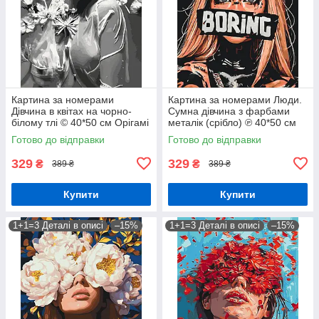
Картина за номерами
Картина за номерами Люди.
Дівчина в квітах на чорно-
Сумна дівчина з фарбами
білому тлі © 40*50 см Орігамі
металік (срібло) ℗ 40*50 см
LW 30580
Орігамі LW 3312
Готово до відправки
Готово до відправки
329
329
₴
₴
389 ₴
389 ₴
Купити
Купити
1+1=3 Деталі в описі
–15%
1+1=3 Деталі в описі
–15%