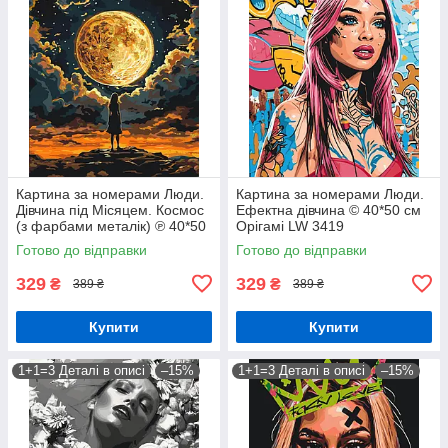
Картина за номерами Люди.
Картина за номерами Люди.
Дівчина під Місяцем. Космос
Ефектна дівчина © 40*50 см
(з фарбами металік) ℗ 40*50
Орігамі LW 3419
см Орігамі LW 3401
Готово до відправки
Готово до відправки
329
329
₴
₴
389 ₴
389 ₴
Купити
Купити
1+1=3 Деталі в описі
–15%
1+1=3 Деталі в описі
–15%