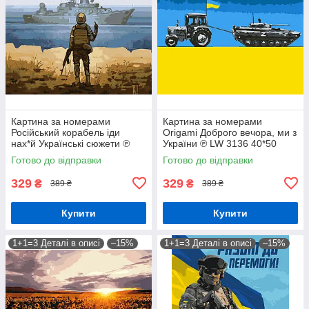
Картина за номерами
Картина за номерами
Російський корабель іди
Origami Доброго вечора, ми з
нах*й Українські сюжети ℗
України ℗ LW 3136 40*50
40*50 см Орігамі LW 3126
pbn-p
Готово до відправки
Готово до відправки
329
329
₴
₴
389 ₴
389 ₴
Купити
Купити
1+1=3 Деталі в описі
–15%
1+1=3 Деталі в описі
–15%