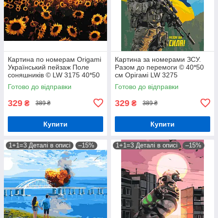
Картина по номерам Origamі
Картина за номерами ЗСУ.
Український пейзаж Поле
Разом до перемоги © 40*50
соняшників © LW 3175 40*50
см Орігамі LW 3275
pbn-p
Готово до відправки
Готово до відправки
329
329
₴
₴
389 ₴
389 ₴
Купити
Купити
1+1=3 Деталі в описі
–15%
1+1=3 Деталі в описі
–15%