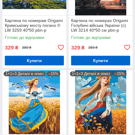
Картина по номерам Origamі
Картина по номерах Origamі
Кримському мосту погано ©
Голубині війська України (с)
LW 3259 40*50 pbn-p
LW 3214 40*50 см pbn-p
Готово до відправки
Готово до відправки
329
329
₴
₴
389 ₴
389 ₴
Купити
Купити
1+1=3 Деталі в описі
–15%
1+1=3 Деталі в описі
–15%