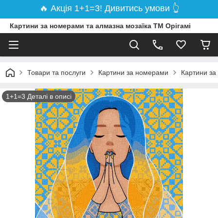
🔥 Акція 1+1=3! Дивитись умови 👆
Картини за номерами та алмазна мозаїка ТМ Орігамі
Товари та послуги
Картини за номерами
Картини за
1+1=3 Деталі в описі