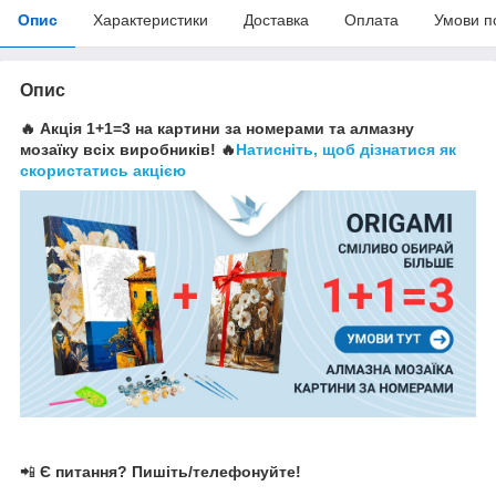
Опис
Характеристики
Доставка
Оплата
Умови п
Опис
🔥 Акція 1+1=3 на картини за номерами та алмазну
мозаїку всіх виробників! 🔥
Натисніть, щоб дізнатися як
скористатись акцією
📲
Є питання? Пишіть/телефонуйте!