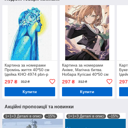
Картина за номерами
Картина за номерами
Карт
Промінь життя 40*50 см
Аніме, Магічна битва.
Буке
Ідейка KHO 4974 pbn-p
Нобара Кугісакі 40*50 см
Ідей
Ідейка KHO 8391 pbn-a
297
297
297
₴
₴
312 ₴
312 ₴
Купити
Купити
Акційні пропозиції та новинки
1+1=3 Деталі в описі
–15%
1+1=3 Деталі в описі
–15%