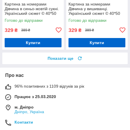
Картина за номерами
Картина за номерами
Дівчина в синьо-жовтій сукні.
Дівчина у вишиванці.
Український сюжет © 40*50
Український сюжет © 40*50
см Орігамі LW 32580
см Орігамі LW 31530 pbn-p
Готово до відправки
Готово до відправки
329
329
₴
₴
389 ₴
389 ₴
Купити
Купити
Показати ще
Про нас
96% позитивних з 1109 відгуків за рік
Працює з 25.03.2020
м. Дніпро
Дніпро, Україна
Контакти