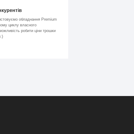
нкурентів
ристовуємо обладнання Premium
ному циклу власного
ожливість робити ціни трошки
:)