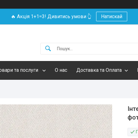
🔥 Акція 1+1=3! Дивитись умови 👆
Натискай
овари та послуги
О нас
Доставка та Оплата
Інт
фот