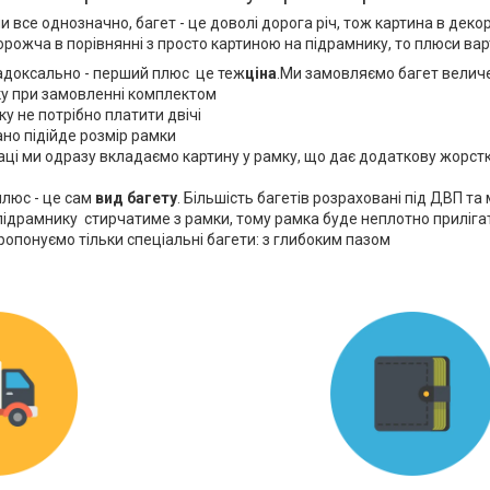
и все однозначно, багет - це доволі дорога річ, тож картина в деко
орожча в порівнянні з просто картиною на підрамнику, то плюси вар
адоксально - перший плюс це теж
ціна
.Ми замовляємо багет велич
ку при замовленні комплектом
ку не потрібно платити двічі
но підійде розмір рамки
аці ми одразу вкладаємо картину у рамку, що дає додаткову жорстк
плюс - це сам
вид багету
. Більшість багетів розраховані під ДВП та
підрамнику стирчатиме з рамки, тому рамка буде неплотно приліга
ропонуємо тільки спеціальні багети: з глибоким пазом