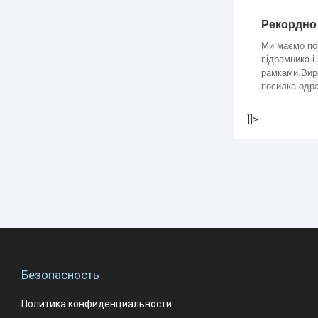
Рекордно
Ми маємо по
підрамника і
рамками.Виро
посилка одра
]]>
Безопасность
Политика конфиденциальности