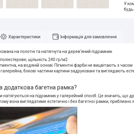
У ко
будь
Характеристики
Інформація для замовлення
ована на полотні та натягнута на дерев'яний підрамник
 поліестерове, щільність 240 гр/м2
ігментна, на водяній основі. Пігментні фарби не вицвітають з часом
 галерейна, бокові частини картини задруковані та виглядають ест
а додаткова багетна рамка?
ни натягуються на підрамник у галерейний спосіб. Це значить, що 
 тому вона виглядатиме естетично і без багетної рамки, приблизно 