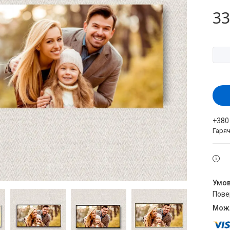
33
+380
Гаряч
пов