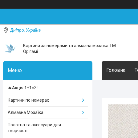
Дніпро, Україна
Картини за номерами та алмазна мозаїка ТМ
Орігамі
Головна
Т
🔥Акція 1+1=3!
Картини по номерах
Алмазна Мозаїка
Полотна та аксесуари для
творчості