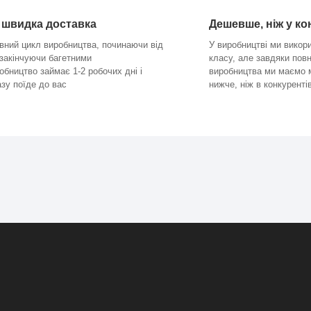
 швидка доставка
Дешевше, ніж у ко
вний цикл виробництва, починаючи від
У виробництві ми вико
 закінчуючи багетними
класу, але завдяки пов
бництво займає 1-2 робочих дні і
виробництва ми маємо м
зу поїде до вас
нижче, ніж в конкурентів