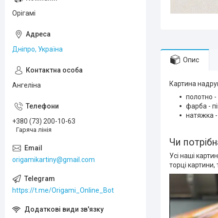
Орігамі
Дніпро, Україна
Опис
Картина надрук
Ангеліна
полотно -
фарба - п
натяжка -
+380 (73) 200-10-63
Гаряча лінія
Чи потрібн
Усі наші карти
origamikartiny@gmail.com
торці картини,
https://t.me/Origami_Online_Bot