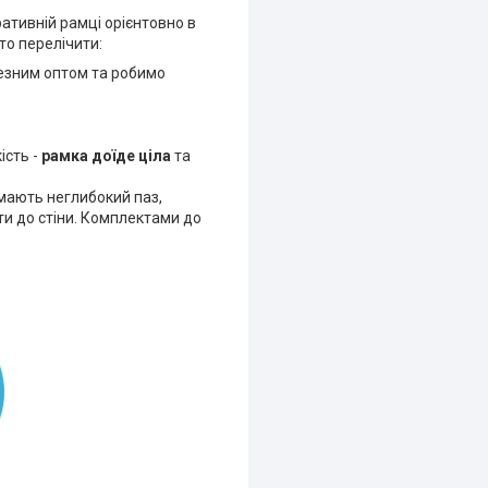
ративній рамці орієнтовно в
то перелічити:
езним оптом та робимо
ість -
рамка доїде ціла
та
 мають неглибокий паз,
ти до стіни. Комплектами до