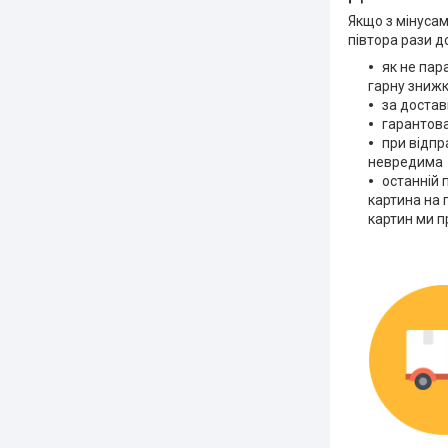
Якщо з мінусам
півтора рази д
як не пар
гарну зниж
за достав
гарантова
при відпр
невредима
останній 
картина на 
картин ми п