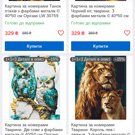
Картина за номерами Танок
Картина за номерами
птахів з фарбами металік ©
Чорний кіт, тварини. З
40*50 см Орігамі LW 30759
фарбами металік © 40*50 см
Орігамі LW 3301
Готово до відправки
Готово до відправки
329
329
₴
₴
389 ₴
389 ₴
Купити
Купити
1+1=3 Деталі в описі
–15%
1+1=3 Деталі в описі
–15%
Картина за номерами
Картина за номерами
Тварини. Дві сови з фарбами
Тварини. Король лев і
металік ℗ 40*50 см Орігамі
левиця. З фарбами металік ©