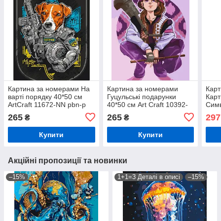
Картина за номерами На
Картина за номерами
Карт
варті порядку 40*50 см
Гуцульські подарунки
Карт
ArtCraft 11672-NN pbn-p
40*50 см Art Craft 10392-
Симв
NN pbn-p
мета
265
265
297
₴
₴
Ідей
Купити
Купити
Акційні пропозиції та новинки
–15%
1+1=3 Деталі в описі
–15%