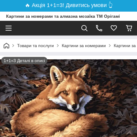
🔥 Акція 1+1=3! Дивитись умови 👆
Картини за номерами та алмазна мозаїка ТМ Орігамі
Товари та послуги
Картини за номерами
Картини за
1+1=3 Деталі в описі