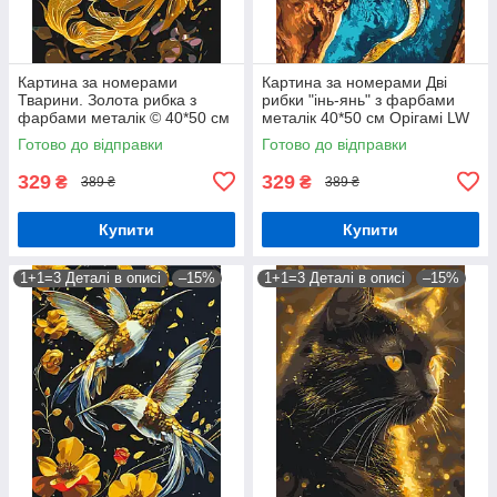
Картина за номерами
Картина за номерами Дві
Тварини. Золота рибка з
рибки "інь-янь" з фарбами
фарбами металік © 40*50 см
металік 40*50 см Орігамі LW
Орігамі LW 9670
3444
Готово до відправки
Готово до відправки
329
329
₴
₴
389 ₴
389 ₴
Купити
Купити
1+1=3 Деталі в описі
–15%
1+1=3 Деталі в описі
–15%