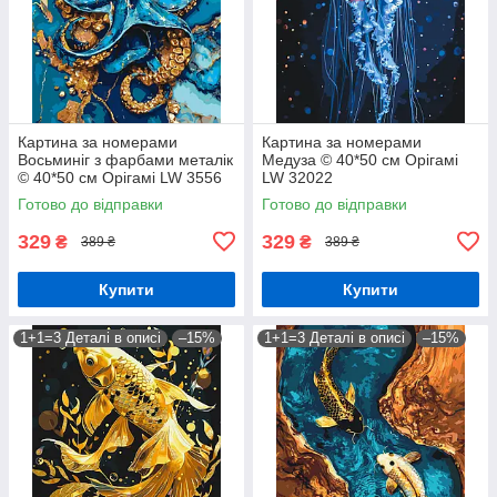
Картина за номерами
Картина за номерами
Восьминіг з фарбами металік
Медуза © 40*50 см Орігамі
© 40*50 см Орігамі LW 3556
LW 32022
Готово до відправки
Готово до відправки
329
329
₴
₴
389 ₴
389 ₴
Купити
Купити
1+1=3 Деталі в описі
–15%
1+1=3 Деталі в описі
–15%