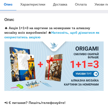
Опис
Характеристики
Доставка
Оплата
Умови п
Опис
🔥 Акція 1+1=3 на картини за номерами та алмазну
мозаїку всіх виробників! 🔥
Натисніть, щоб дізнатися як
скористатись акцією
📲
Є питання? Пишіть/телефонуйте!