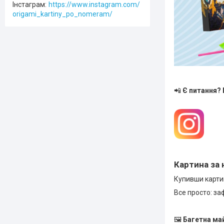
Інстаграм
https://www.instagram.com/
origami_kartiny_po_nomeram/
📲
Є питання?
Картина за 
Купивши картин
Все просто: за
🖼
Багетна ма