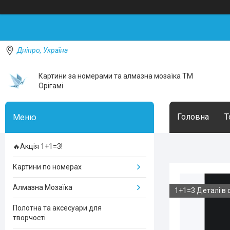
Дніпро, Україна
Картини за номерами та алмазна мозаїка ТМ
Орігамі
Головна
Т
🔥Акція 1+1=3!
Картини по номерах
Алмазна Мозаїка
1+1=3 Деталі в 
Полотна та аксесуари для
творчості