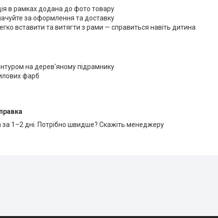
ція в рамках додана до фото товару
лачуйте за оформлення та доставку
егко вставити та витягти з рами — справиться навіть дитина
онтуром на дерев'яному підрамнику
рилових фарб
правка
 за 1–2 дні. Потрібно швидше? Скажіть менеджеру