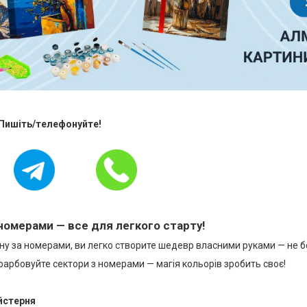
 Пишіть/телефонуйте!
номерами — все для легкого старту!
у за номерами, ви легко створите шедевр власними руками — не бо
фарбовуйте сектори з номерами — магія кольорів зробить своє!
йстерня