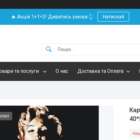
🔥 Акція 1+1=3! Дивитись умови 👆
Натискай
овари та послуги
О нас
Доставка та Оплата
Кар
описі
40*
Нем