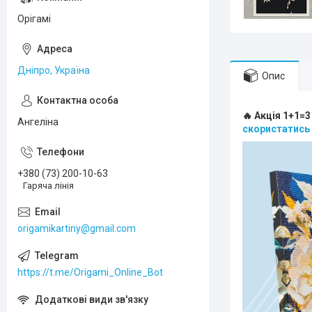
Орігамі
Дніпро, Україна
Опис
🔥 Акція 1+1=3
Ангеліна
скористатись
+380 (73) 200-10-63
Гаряча лінія
origamikartiny@gmail.com
https://t.me/Origami_Online_Bot