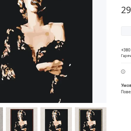
29
+380
Гаряч
пов