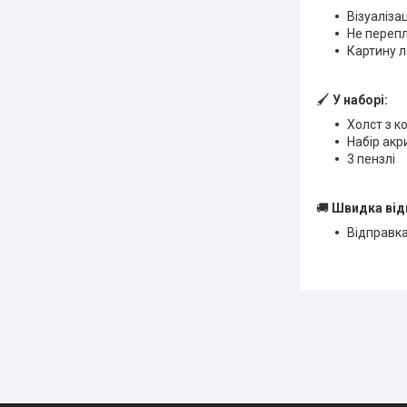
Візуаліза
Не переп
Картину л
🖌
У наборі:
Холст з к
Набір ак
3 пензлі
🚚
Швидка від
Відправка