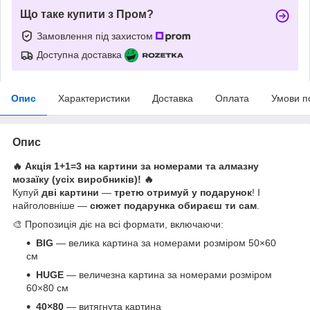
Що таке купити з Пром?
Замовлення під захистом
Доступна доставка
Опис
Характеристики
Доставка
Оплата
Умови п
Опис
🔥 Акція 1+1=3 на картини за номерами та алмазну
мозаїку (усіх виробників)! 🔥
Купуй
дві картини
—
третю отримуй у подарунок
! І
найголовніше —
сюжет подарунка обираєш ти сам
.
🎨 Пропозиція діє на всі формати, включаючи:
BIG
— велика картина за номерами розміром 50×60
см
HUGE
— величезна картина за номерами розміром
60×80 см
40×80
— витягнута картина