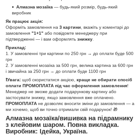
Алмазна мозаїка
— будь-який розмір, будь-який
виробник
Як працює акція:
Оформіть замовлення на
3 картини
, вкажіть у коментарі до
замовлення
"1+1"
або повідомте менеджеру при
підтвердженні — і вам оформлять
знижку
.
Приклад:
1. У замовленні три картини по 250 грн → до оплати буде 500
грн
2. У замовленні мозаїка за 500 грн, велика картина за 600 грн
і звичайна за 250 грн → до оплати буде 1100 грн
❗️Увага:
щоб скористатися акцією,
краще не обирати спосіб
оплати ПРОМОПЛАТА під час оформлення замовлення
!
Менеджер не зможе додати подарункову картину або
застосувати знижку, якщо замовлення вже оплачено.
ПРОМОПЛАТА
не дозволяє вносити зміни до замовлення — а
ми хочемо, щоб ви точно отримали свій подарунок! 🎁
Алмазна мозаїка/вишивка на підрамнику
з клейовим шаром. Повна викладка.
Виробник: Ідейка, Україна.