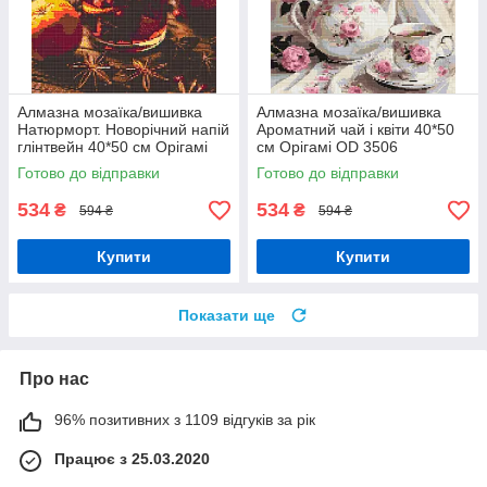
Алмазна мозаїка/вишивка
Алмазна мозаїка/вишивка
Натюрморт. Новорічний напій
Ароматний чай і квіти 40*50
глінтвейн 40*50 см Орігамі
см Орігамі OD 3506
OD 3415
Готово до відправки
Готово до відправки
534
534
₴
₴
594 ₴
594 ₴
Купити
Купити
Показати ще
Про нас
96% позитивних з 1109 відгуків за рік
Працює з 25.03.2020