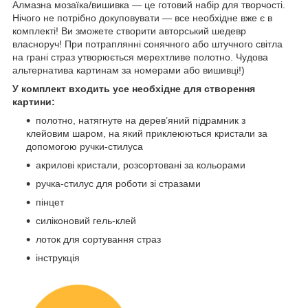
Алмазна мозаїка/вишивка — це готовий набір для творчості.
Нічого не потрібно докуповувати — все необхідне вже є в
комплекті! Ви зможете створити авторський шедевр
власноруч! При потраплянні сонячного або штучного світла
на грані страз утворюється мерехтливе полотно. Чудова
альтернатива картинам за номерами або вишивці!)
У комплект входить усе необхідне для створення
картини:
полотно, натягнуте на дерев’яний підрамник з
клейовим шаром, на який приклеюються кристали за
допомогою ручки-стилуса
акрилові кристали, розсортовані за кольорами
ручка-стилус для роботи зі стразами
пінцет
силіконовий гель-клей
лоток для сортування страз
інструкція