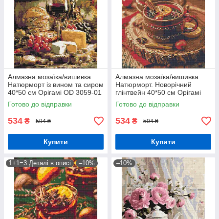
Алмазна мозаїка/вишивка
Алмазна мозаїка/вишивка
Натюрморт із вином та сиром
Натюрморт. Новорічний
40*50 см Орігамі OD 3059-01
глінтвейн 40*50 см Орігамі
OD 3414
Готово до відправки
Готово до відправки
534
534
₴
₴
594 ₴
594 ₴
Купити
Купити
1+1=3 Деталі в описі
–10%
–10%