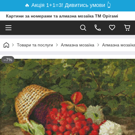
🔥 Акція 1+1=3! Дивитись умови 👆
Картини за номерами та алмазна мозаїка ТМ Орігамі
Товари та послуги
Алмазна мозаїка
Алмазна мозаїка
–7%