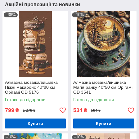
Акційні пропозиції та новинки
–38%
–10%
Алмазна мозаїка/вишивка
Алмазна мозаїка/вишивка
Ніжні макаронс 40*80 см
Магія ранку 40*50 см Орігамі
Орігамі OD 5176
OD 3541
Готово до відправки
Готово до відправки
799
534
₴
₴
1 279 ₴
594 ₴
Купити
Купити
–10%
–10%