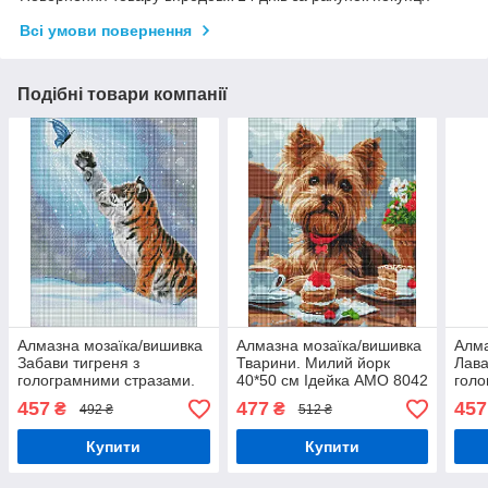
Всі умови повернення
Подібні товари компанії
Алмазна мозаїка/вишивка
Алмазна мозаїка/вишивка
Алма
Забави тигреня з
Тварини. Милий йорк
Лава
голограмними стразами.
40*50 см Ідейка AMO 8042
голо
Тварини 40*50 см Ідейка
натю
457
477
457
₴
₴
492 ₴
512 ₴
AMO 7534
Ідей
Купити
Купити