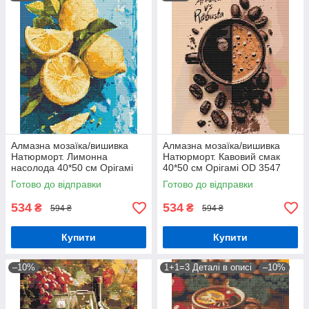
Алмазна мозаїка/вишивка
Алмазна мозаїка/вишивка
Натюрморт. Лимонна
Натюрморт. Кавовий смак
насолода 40*50 см Орігамі
40*50 см Орігамі OD 3547
OD 3527
Готово до відправки
Готово до відправки
534
534
₴
₴
594 ₴
594 ₴
Купити
Купити
–10%
1+1=3 Деталі в описі
–10%