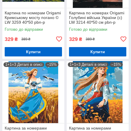
Картина по номерам Origamі
Картина по номерах Origamі
Кримському мосту погано ©
Голубині війська України (с)
LW 3259 40*50 pbn-p
LW 3214 40*50 см pbn-p
Готово до відправки
Готово до відправки
329
329
₴
₴
389 ₴
389 ₴
Купити
Купити
1+1=3 Деталі в описі
–15%
1+1=3 Деталі в описі
–15%
Картина за номерами
Картина за номерами