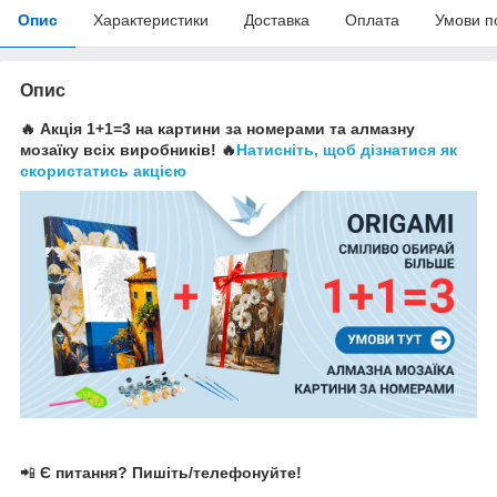
Опис
Характеристики
Доставка
Оплата
Умови п
Опис
🔥 Акція 1+1=3 на картини за номерами та алмазну
мозаїку всіх виробників! 🔥
Натисніть, щоб дізнатися як
скористатись акцією
📲
Є питання? Пишіть/телефонуйте!