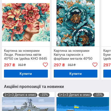
Картина за номерами
Картина за номерами
Карт
Люди. Романтика квітів
Квітуча гармонія з
Буке
40*50 см Ідейка KHO 8445
фарбами металік 40*50
Ідей
см Ідейка KHO 3276
297
297
297
₴
₴
312 ₴
312 ₴
Купити
Купити
Акційні пропозиції та новинки
1+1=3 Деталі в описі
–15%
1+1=3 Деталі в описі
–15%