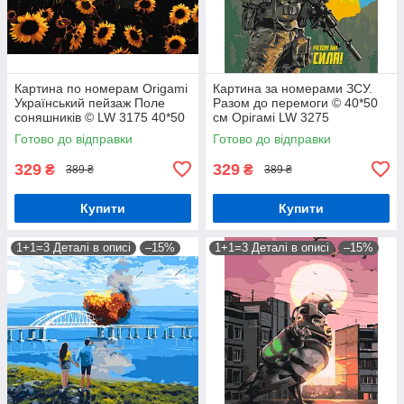
Картина по номерам Origamі
Картина за номерами ЗСУ.
Український пейзаж Поле
Разом до перемоги © 40*50
соняшників © LW 3175 40*50
см Орігамі LW 3275
pbn-p
Готово до відправки
Готово до відправки
329
329
₴
₴
389 ₴
389 ₴
Купити
Купити
1+1=3 Деталі в описі
–15%
1+1=3 Деталі в описі
–15%