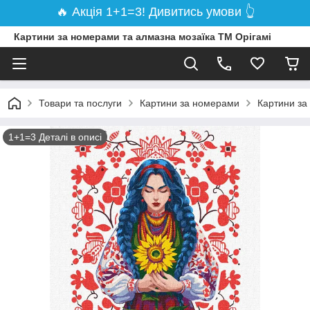
🔥 Акція 1+1=3! Дивитись умови 👆
Картини за номерами та алмазна мозаїка ТМ Орігамі
Товари та послуги
Картини за номерами
Картини за
1+1=3 Деталі в описі