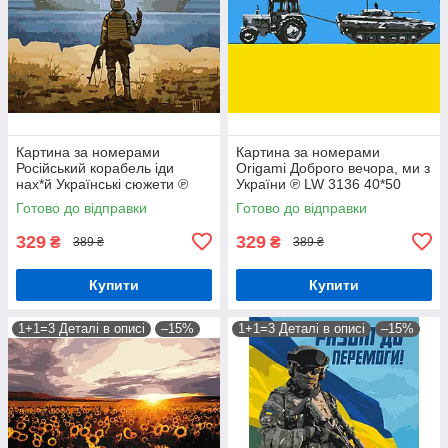
Картина за номерами
Картина за номерами
Російський корабель іди
Origami Доброго вечора, ми з
нах*й Українські сюжети ℗
України ℗ LW 3136 40*50
40*50 см Орігамі LW 3126
pbn-p
Готово до відправки
Готово до відправки
329
329
₴
₴
389 ₴
389 ₴
Купити
Купити
1+1=3 Деталі в описі
–15%
1+1=3 Деталі в описі
–15%