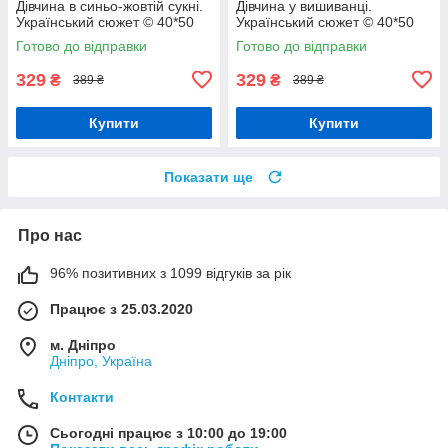
Дівчина в синьо-жовтій сукні.
Дівчина у вишиванці.
Український сюжет © 40*50
Український сюжет © 40*50
см Орігамі LW 32580
см Орігамі LW 31530 pbn-p
Готово до відправки
Готово до відправки
329
329
₴
₴
389 ₴
389 ₴
Купити
Купити
Показати ще
Про нас
96% позитивних з 1099 відгуків за рік
Працює з 25.03.2020
м. Дніпро
Дніпро, Україна
Контакти
Сьогодні працює з 10:00 до 19:00