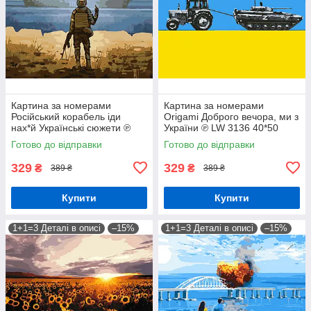
Картина за номерами
Картина за номерами
Російський корабель іди
Origami Доброго вечора, ми з
нах*й Українські сюжети ℗
України ℗ LW 3136 40*50
40*50 см Орігамі LW 3126
pbn-p
Готово до відправки
Готово до відправки
329
329
₴
₴
389 ₴
389 ₴
Купити
Купити
1+1=3 Деталі в описі
–15%
1+1=3 Деталі в описі
–15%