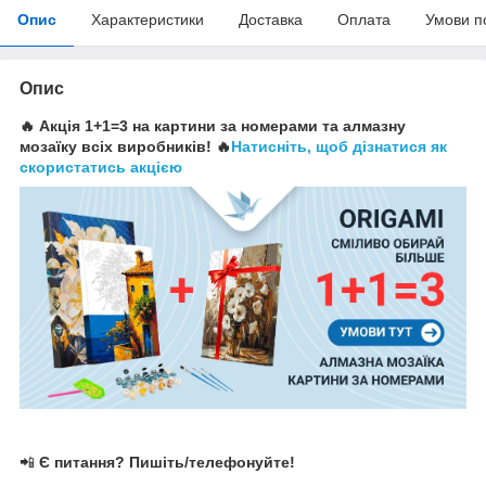
Опис
Характеристики
Доставка
Оплата
Умови п
Опис
🔥 Акція 1+1=3 на картини за номерами та алмазну
мозаїку всіх виробників! 🔥
Натисніть, щоб дізнатися як
скористатись акцією
📲
Є питання? Пишіть/телефонуйте!