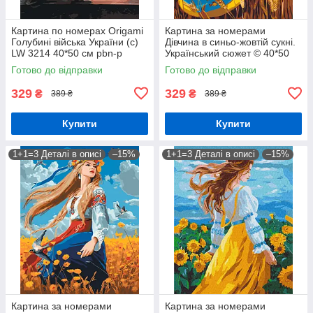
Картина по номерах Origamі
Картина за номерами
Голубині війська України (с)
Дівчина в синьо-жовтій сукні.
LW 3214 40*50 см pbn-p
Український сюжет © 40*50
см Орігамі LW 32580
Готово до відправки
Готово до відправки
329
329
₴
₴
389 ₴
389 ₴
Купити
Купити
1+1=3 Деталі в описі
–15%
1+1=3 Деталі в описі
–15%
Картина за номерами
Картина за номерами