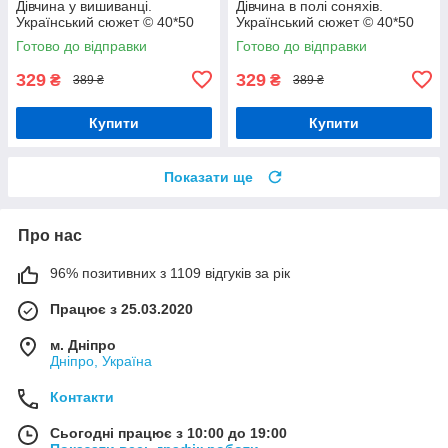
Дівчина у вишиванці.
Дівчина в полі соняхів.
Український сюжет © 40*50
Український сюжет © 40*50
см Орігамі LW 31530 pbn-p
см Орігамі LW 32490 pbn-p
Готово до відправки
Готово до відправки
329
329
₴
₴
389 ₴
389 ₴
Купити
Купити
Показати ще
Про нас
96% позитивних з 1109 відгуків за рік
Працює з 25.03.2020
м. Дніпро
Дніпро, Україна
Контакти
Сьогодні працює з 10:00 до 19:00