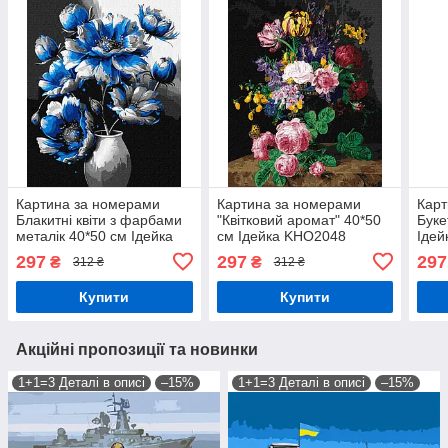
Картина за номерами
Картина за номерами
Карт
Блакитні квіти з фарбами
"Квітковий аромат" 40*50
Буке
металік 40*50 см Ідейка
см Ідейка KHO2048
Ідей
KHO 3245 exp
297
297
297
₴
₴
312 ₴
312 ₴
Купити
Купити
Акційні пропозиції та новинки
1+1=3 Деталі в описі
–15%
1+1=3 Деталі в описі
–15%