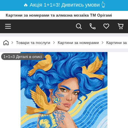
🔥 Акція 1+1=3! Дивитись умови 👆
Картини за номерами та алмазна мозаїка ТМ Орігамі
Товари та послуги
Картини за номерами
Картини за
1+1=3 Деталі в описі