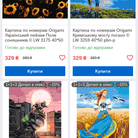
Картина по номерам Origamі
Картина по номерам Origamі
Український пейзаж Поле
Кримському мосту погано ©
соняшників © LW 3175 40*50
LW 3259 40*50 pbn-p
pbn-p
Готово до відправки
Готово до відправки
329
329
₴
₴
389 ₴
389 ₴
Купити
Купити
1+1=3 Деталі в описі
–15%
1+1=3 Деталі в описі
–15%