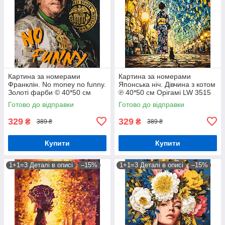
Картина за номерами
Картина за номерами
Франклін. No money no funny.
Японська ніч. Дівчина з котом
Золоті фарби © 40*50 см
℗ 40*50 см Орігамі LW 3515
Орігамі LW 3284
Готово до відправки
Готово до відправки
329
329
₴
₴
389 ₴
389 ₴
Купити
Купити
1+1=3 Деталі в описі
–15%
1+1=3 Деталі в описі
–15%