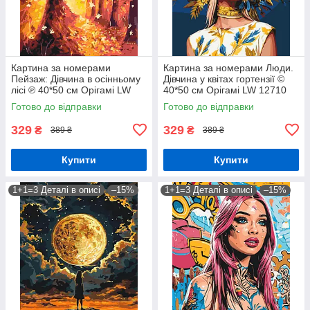
Картина за номерами
Картина за номерами Люди.
Пейзаж: Дівчина в осінньому
Дівчина у квітах гортензії ©
лісі ℗ 40*50 см Орігамі LW
40*50 см Орігамі LW 12710
3062
Готово до відправки
Готово до відправки
329
329
₴
₴
389 ₴
389 ₴
Купити
Купити
1+1=3 Деталі в описі
–15%
1+1=3 Деталі в описі
–15%