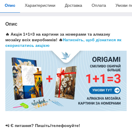
Опис
Характеристики
Доставка
Оплата
Умови п
Опис
🔥 Акція 1+1=3 на картини за номерами та алмазну
мозаїку всіх виробників! 🔥
Натисніть, щоб дізнатися як
скористатись акцією
📲
Є питання? Пишіть/телефонуйте!