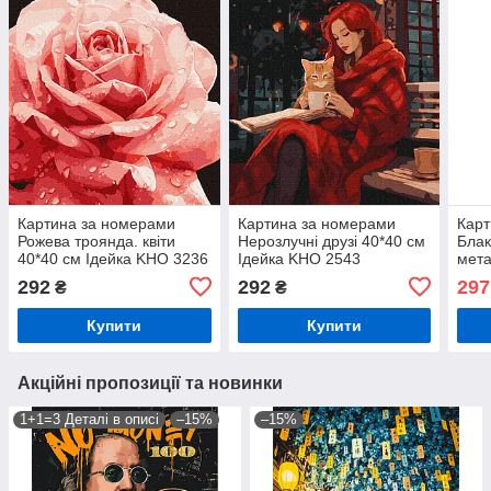
Картина за номерами
Картина за номерами
Карт
Рожева троянда. квіти
Нерозлучні друзі 40*40 см
Блак
40*40 см Ідейка KHO 3236
Ідейка KHO 2543
мета
KHO
292
292
297
₴
₴
Купити
Купити
Акційні пропозиції та новинки
1+1=3 Деталі в описі
–15%
–15%