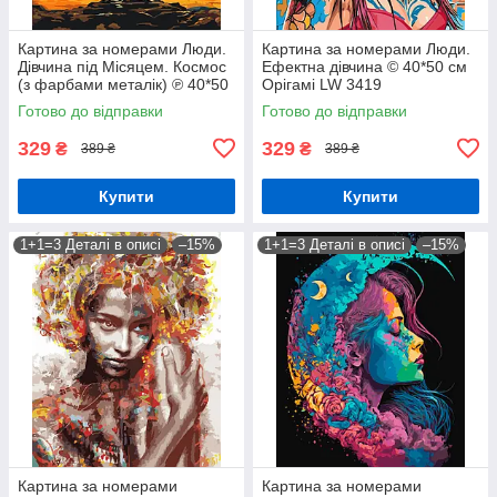
Картина за номерами Люди.
Картина за номерами Люди.
Дівчина під Місяцем. Космос
Ефектна дівчина © 40*50 см
(з фарбами металік) ℗ 40*50
Орігамі LW 3419
см Орігамі LW 3401
Готово до відправки
Готово до відправки
329
329
₴
₴
389 ₴
389 ₴
Купити
Купити
1+1=3 Деталі в описі
–15%
1+1=3 Деталі в описі
–15%
Картина за номерами
Картина за номерами