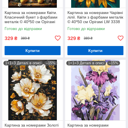
Картина за номерами Квіти.
Картина за номерами Чарівні
Класичний букет з фарбами
лілії. Квіти з фарбами металік
металік © 40*50 см Орігамі
© 40*50 см Орігамі LW 3338
LW 3174-01
Готово до відправки
Готово до відправки
329
329
₴
₴
389 ₴
389 ₴
Купити
Купити
1+1=3 Деталі в описі
–15%
1+1=3 Деталі в описі
–15%
Картина за номерами Золоті
Картина за номерами