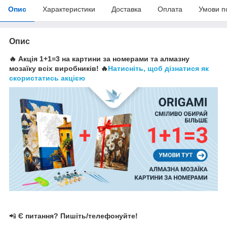
Опис
Характеристики
Доставка
Оплата
Умови п
Опис
🔥 Акція 1+1=3 на картини за номерами та алмазну
мозаїку всіх виробників! 🔥
Натисніть, щоб дізнатися як
скористатись акцією
📲
Є питання? Пишіть/телефонуйте!