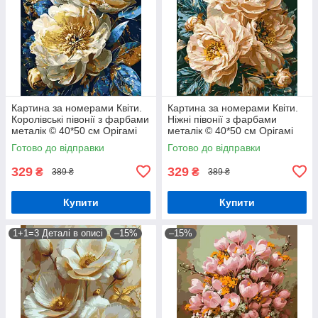
Картина за номерами Квіти.
Картина за номерами Квіти.
Королівські півонії з фарбами
Ніжні півонії з фарбами
металік © 40*50 см Орігамі
металік © 40*50 см Орігамі
LW 31470-01
LW 3159-01
Готово до відправки
Готово до відправки
329
329
₴
₴
389 ₴
389 ₴
Купити
Купити
1+1=3 Деталі в описі
–15%
–15%