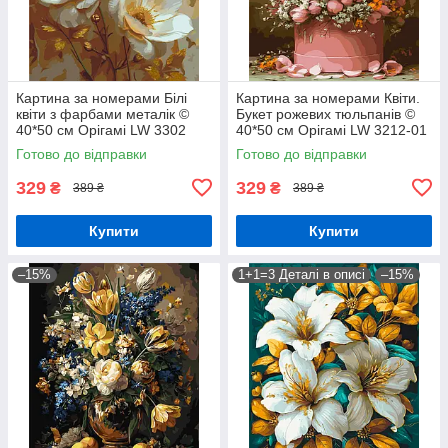
Картина за номерами Білі
Картина за номерами Квіти.
квіти з фарбами металік ©
Букет рожевих тюльпанів ©
40*50 см Орігамі LW 3302
40*50 см Орігамі LW 3212-01
Готово до відправки
Готово до відправки
329
329
₴
₴
389 ₴
389 ₴
Купити
Купити
–15%
1+1=3 Деталі в описі
–15%