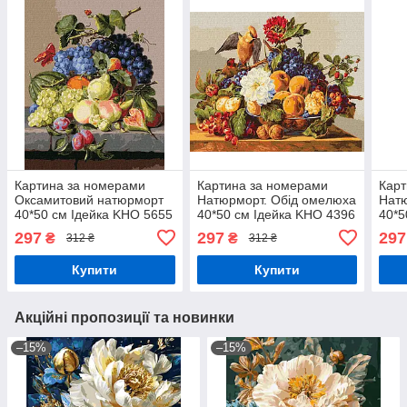
Картина за номерами
Картина за номерами
Карт
Оксамитовий натюрморт
Натюрморт. Обід омелюха
Натю
40*50 см Ідейка KHO 5655
40*50 см Ідейка KHO 4396
40*5
297
297
297
₴
₴
312 ₴
312 ₴
Купити
Купити
Акційні пропозиції та новинки
–15%
–15%