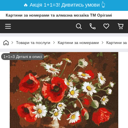
🔥 Акція 1+1=3! Дивитись умови 👆
Картини за номерами та алмазна мозаїка ТМ Орігамі
Товари та послуги
Картини за номерами
Картини за
1+1=3 Деталі в описі