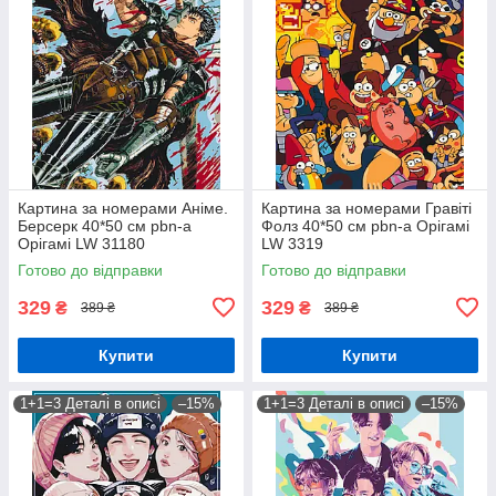
Картина за номерами Аніме.
Картина за номерами Гравіті
Берсерк 40*50 см pbn-a
Фолз 40*50 см pbn-a Орігамі
Орігамі LW 31180
LW 3319
Готово до відправки
Готово до відправки
329
329
₴
₴
389 ₴
389 ₴
Купити
Купити
1+1=3 Деталі в описі
–15%
1+1=3 Деталі в описі
–15%