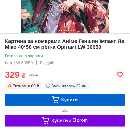
Картина за номерами Аніме Геншин Імпакт Яе
Міко 40*50 см pbn-a Орігамі LW 30650
Готово до відправки
Код: LW 30650
Роздріб
329
₴
389 ₴
Економія
60 ₴
Залишилось
22 дні
Купити
або
Купити з