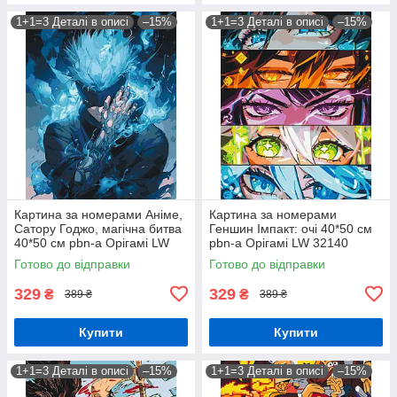
1+1=3 Деталі в описі
–15%
1+1=3 Деталі в описі
–15%
Картина за номерами Аніме,
Картина за номерами
Сатору Годжо, магічна битва
Геншин Імпакт: очі 40*50 см
40*50 см pbn-a Орігамі LW
pbn-a Орігамі LW 32140
31230
Готово до відправки
Готово до відправки
329
329
₴
₴
389 ₴
389 ₴
Купити
Купити
1+1=3 Деталі в описі
–15%
1+1=3 Деталі в описі
–15%