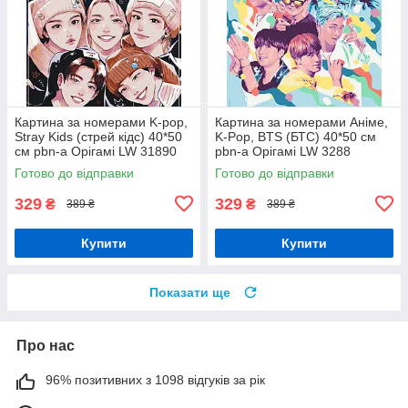
Картина за номерами K-pop,
Картина за номерами Аніме,
Stray Kids (стрей кідс) 40*50
K-Pop, BTS (БТС) 40*50 см
см pbn-a Орігамі LW 31890
pbn-a Орігамі LW 3288
Готово до відправки
Готово до відправки
329
329
₴
₴
389 ₴
389 ₴
Купити
Купити
Показати ще
Про нас
96% позитивних з 1098 відгуків за рік