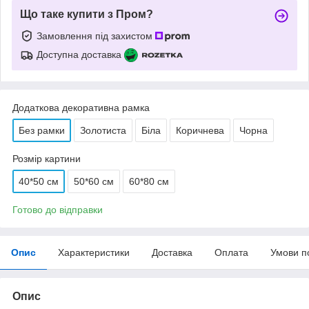
Що таке купити з Пром?
Замовлення під захистом
Доступна доставка
Додаткова декоративна рамка
Без рамки
Золотиста
Біла
Коричнева
Чорна
Розмір картини
40*50 см
50*60 см
60*80 см
Готово до відправки
Опис
Характеристики
Доставка
Оплата
Умови п
Опис