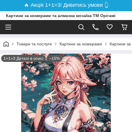
🔥 Акція 1+1=3! Дивитись умови 👆
Картини за номерами та алмазна мозаїка ТМ Орігамі
Товари та послуги
Картини за номерами
Картини за
1+1=3 Деталі в описі
–15%