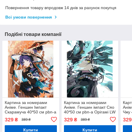
Повернення товару впродовж 14 днів за рахунок покупця
Всі умови повернення
Подібні товари компанії
Картина за номерами
Картина за номерами
Карт
Аніме. Геншин Імпакт
Аніме. Геншин імпакт Сяо
Анім
Скарамуча 40*50 см pbn-a
40*50 см pbn-a Орігамі LW
Чжу 
Орігамі LW 30530
3262
Оріг
329
329
329
₴
₴
389 ₴
389 ₴
Купити
Купити