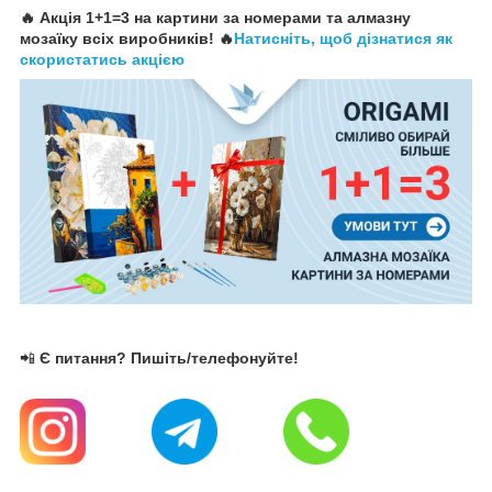
🔥 Акція 1+1=3 на картини за номерами та алмазну
мозаїку всіх виробників! 🔥
Натисніть, щоб дізнатися як
скористатись акцією
📲
Є питання? Пишіть/телефонуйте!