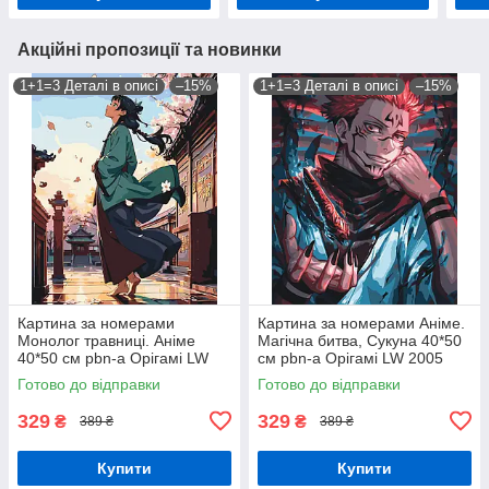
Акційні пропозиції та новинки
1+1=3 Деталі в описі
–15%
1+1=3 Деталі в описі
–15%
Картина за номерами
Картина за номерами Аніме.
Монолог травниці. Аніме
Магічна битва, Сукуна 40*50
40*50 см pbn-a Орігамі LW
см pbn-a Орігамі LW 2005
9080
Готово до відправки
Готово до відправки
329
329
₴
₴
389 ₴
389 ₴
Купити
Купити