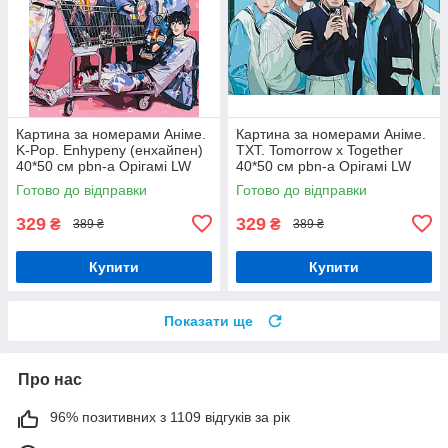
Картина за номерами Аніме.
Картина за номерами Аніме.
K-Pop. Enhypenу (енхайпен)
TXT. Tomorrow x Together
40*50 см pbn-a Орігамі LW
40*50 см pbn-a Орігамі LW
3292
3290
Готово до відправки
Готово до відправки
329
329
₴
₴
389 ₴
389 ₴
Купити
Купити
Показати ще
Про нас
96% позитивних з 1109 відгуків за рік