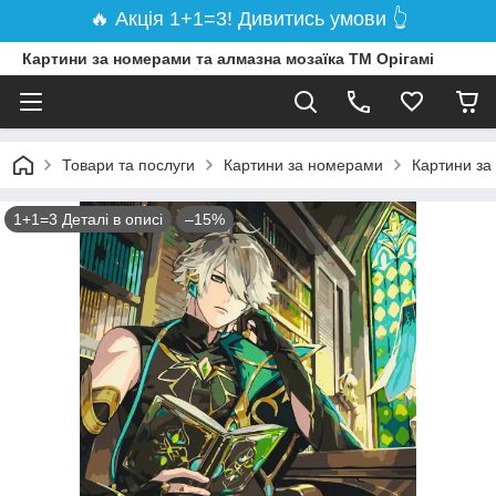
🔥 Акція 1+1=3! Дивитись умови 👆
Картини за номерами та алмазна мозаїка ТМ Орігамі
Товари та послуги
Картини за номерами
Картини за
1+1=3 Деталі в описі
–15%