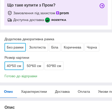
Що таке купити з Пром?
Замовлення під захистом
Доступна доставка
Додаткова декоративна рамка
Без рамки
Золотиста
Біла
Коричнева
Чорна
Розмір картини
40*50 см
50*60 см
60*80 см
Готово до відправки
Опис
Характеристики
Доставка
Оплата
Умови п
Опис