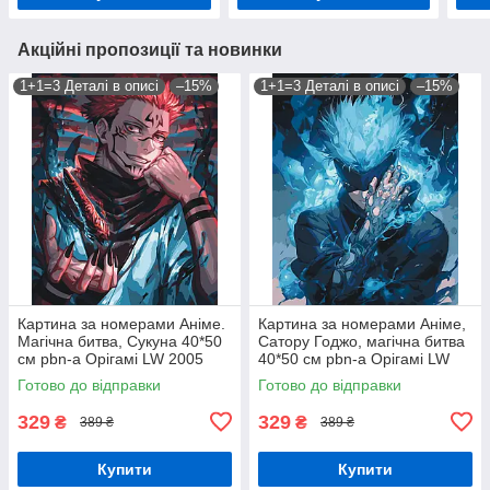
Акційні пропозиції та новинки
1+1=3 Деталі в описі
–15%
1+1=3 Деталі в описі
–15%
Картина за номерами Аніме.
Картина за номерами Аніме,
Магічна битва, Сукуна 40*50
Сатору Годжо, магічна битва
см pbn-a Орігамі LW 2005
40*50 см pbn-a Орігамі LW
31230
Готово до відправки
Готово до відправки
329
329
₴
₴
389 ₴
389 ₴
Купити
Купити