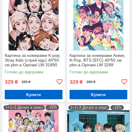
Картина за номерами K-pop,
Картина за номерами Аніме,
Stray Kids (стрей кідс) 40*50
K-Pop, BTS (БТС) 40*50 см
см pbn-a Орігамі LW 31890
pbn-a Орігамі LW 3288
Готово до відправки
Готово до відправки
329
329
₴
₴
389 ₴
389 ₴
Купити
Купити
1+1=3 Деталі в описі
–15%
1+1=3 Деталі в описі
–15%