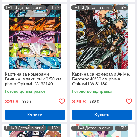
1+1=3 Деталі в описі
–15%
1+1=3 Деталі в описі
–15%
Картина за номерами
Картина за номерами Аніме.
Геншин Імпакт: очі 40*50 см
Берсерк 40*50 см pbn-a
pbn-a Орігамі LW 32140
Орігамі LW 31180
Готово до відправки
Готово до відправки
329
329
₴
₴
389 ₴
389 ₴
Купити
Купити
1+1=3 Деталі в описі
–15%
1+1=3 Деталі в описі
–15%