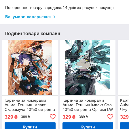
Повернення товару впродовж 14 днів за рахунок покупця
Всі умови повернення
Подібні товари компанії
Картина за номерами
Картина за номерами
Карт
Аніме. Геншин Імпакт
Аніме. Геншин імпакт Сяо
Анім
Скарамуча 40*50 см pbn-a
40*50 см pbn-a Орігамі LW
Чжу 
Орігамі LW 30530
3262
Оріг
329
329
329
₴
₴
389 ₴
389 ₴
Купити
Купити