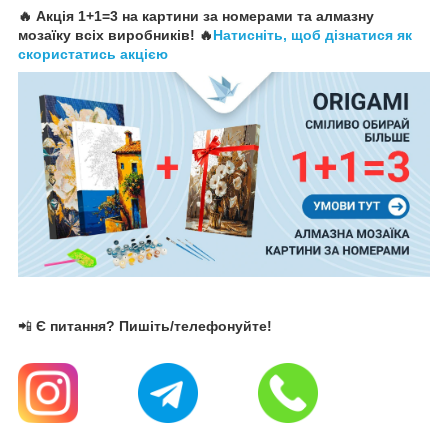
🔥 Акція 1+1=3 на картини за номерами та алмазну
мозаїку всіх виробників! 🔥
Натисніть, щоб дізнатися як
скористатись акцією
📲
Є питання? Пишіть/телефонуйте!