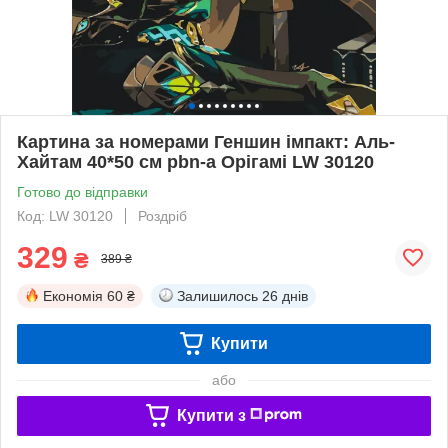
Картина за номерами Геншин імпакт: Аль-
Хайтам 40*50 см pbn-a Орігамі LW 30120
Готово до відправки
Код: LW 30120
Роздріб
329
₴
389 ₴
Економія
60 ₴
Залишилось
26 днів
Купити
або
Купити з