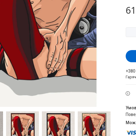
61
+380
Гаряч
пов