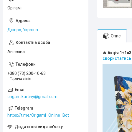
Орігамі
Дніпро, Україна
Опис
Ангеліна
🔥 Акція 1+1=3
скористатись
+380 (73) 200-10-63
Гаряча лінія
origamikartiny@gmail.com
https://t.me/Origami_Online_Bot