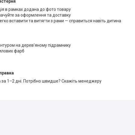
йстерня
ція в рамках додана до фото товару
лачуйте за оформлення та доставку
егко вставити та витягти з рами — справиться навіть дитина
онтуром на дерев'яному підрамнику
рилових фарб
правка
 за 1–2 дні. Потрібно швидше? Скажіть менеджеру