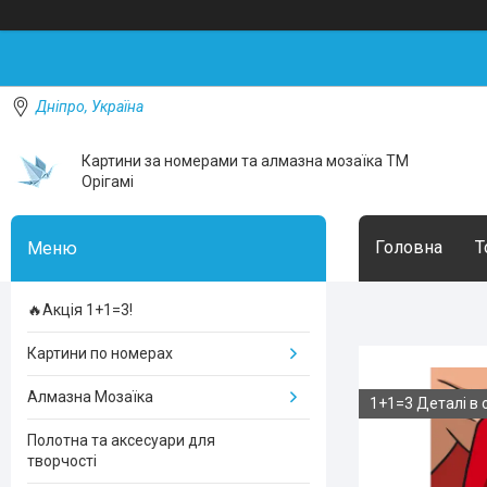
Дніпро, Україна
Картини за номерами та алмазна мозаїка ТМ
Орігамі
Головна
Т
🔥Акція 1+1=3!
Картини по номерах
Алмазна Мозаїка
1+1=3 Деталі в 
Полотна та аксесуари для
творчості