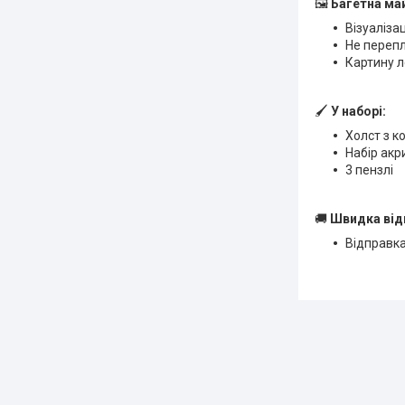
🖼
Багетна ма
Візуаліза
Не переп
Картину л
🖌
У наборі:
Холст з к
Набір ак
3 пензлі
🚚
Швидка від
Відправка