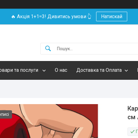
🔥 Акція 1+1=3! Дивитись умови 👆
Натискай
овари та послуги
О нас
Доставка та Оплата
Кар
описі
см 