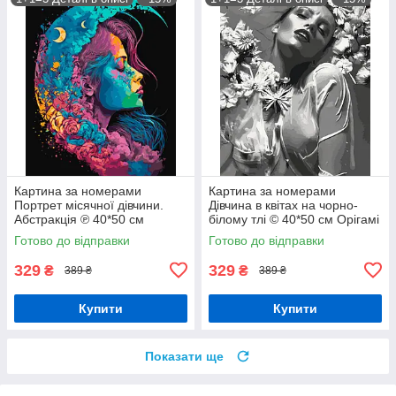
Картина за номерами
Картина за номерами
Портрет місячної дівчини.
Дівчина в квітах на чорно-
Абстракція ℗ 40*50 см
білому тлі © 40*50 см Орігамі
Орігамі LW 31640
LW 30580
Готово до відправки
Готово до відправки
329
329
₴
₴
389 ₴
389 ₴
Купити
Купити
Показати ще