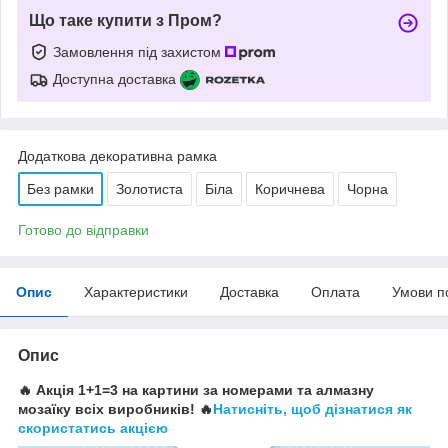
Що таке купити з Пром?
Замовлення під захистом
Доступна доставка
Додаткова декоративна рамка
Без рамки
Золотиста
Біла
Коричнева
Чорна
Готово до відправки
Опис
Характеристики
Доставка
Оплата
Умови п
Опис
🔥 Акція 1+1=3 на картини за номерами та алмазну
мозаїку всіх виробників! 🔥
Натисніть, щоб дізнатися як
скористатись акцією