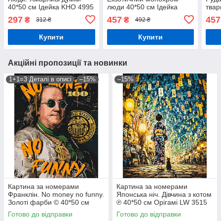
40*50 см Ідейка KHO 4995
люди 40*50 см Ідейка
твар
AMO 8274
AMO
297
457
457
₴
₴
312 ₴
492 ₴
Купити
Купити
Акційні пропозиції та новинки
1+1=3 Деталі в описі
–15%
–15%
Картина за номерами
Картина за номерами
Франклін. No money no funny.
Японська ніч. Дівчина з котом
Золоті фарби © 40*50 см
℗ 40*50 см Орігамі LW 3515
Орігамі LW 3284
Готово до відправки
Готово до відправки