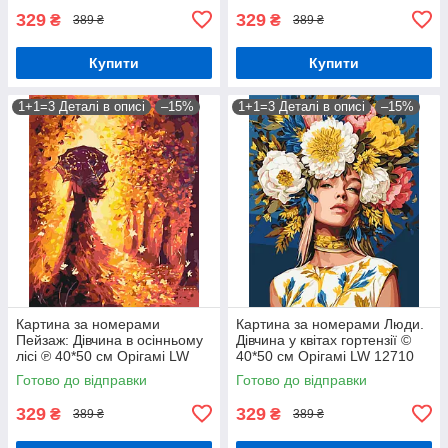
329
329
₴
₴
389 ₴
389 ₴
Купити
Купити
1+1=3 Деталі в описі
–15%
1+1=3 Деталі в описі
–15%
Картина за номерами
Картина за номерами Люди.
Пейзаж: Дівчина в осінньому
Дівчина у квітах гортензії ©
лісі ℗ 40*50 см Орігамі LW
40*50 см Орігамі LW 12710
3062
Готово до відправки
Готово до відправки
329
329
₴
₴
389 ₴
389 ₴