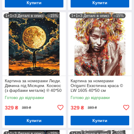
Купити
Купити
1+1=3 Деталі в описі
–15%
1+1=3 Деталі в описі
–15%
Картина за номерами Люди.
Картина за номерами
Дівчина під Місяцем. Космос
Origami Екзотична краса ©
(з фарбами металік) ℗ 40*50
LW 1605 40*50 см
см Орігамі LW 3401
Готово до відправки
Готово до відправки
329
329
₴
₴
389 ₴
389 ₴
Купити
Купити
1+1=3 Деталі в описі
–15%
1+1=3 Деталі в описі
–15%