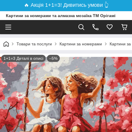
🔥 Акція 1+1=3! Дивитись умови 👆
Картини за номерами та алмазна мозаїка ТМ Орігамі
Товари та послуги
Картини за номерами
Картини за
1+1=3 Деталі в описі
–5%