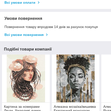
Всі умови оплати
Умови повернення
Повернення товару впродовж 14 днів за рахунок покупця
Всі умови повернення
Подібні товари компанії
Картина за номерами
Алмазна мозаїка/вишивка
Алма
Люди. Хмарливі думки
Екзотичний монохром
Руда