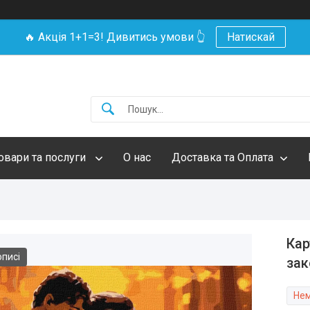
🔥 Акція 1+1=3! Дивитись умови 👆
Натискай
овари та послуги
О нас
Доставка та Оплата
Кар
описі
зак
Нем