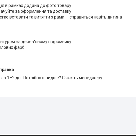
ція в рамках додана до фото товару
лачуйте за оформлення та доставку
егко вставити та витягти з рами — справиться навіть дитина
онтуром на дерев'яному підрамнику
рилових фарб
правка
 за 1–2 дні. Потрібно швидше? Скажіть менеджеру