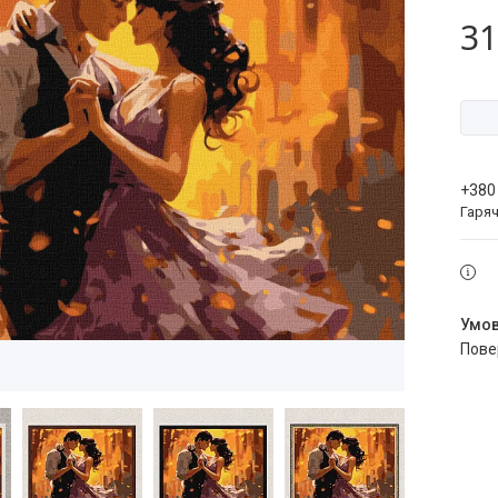
31
+380
Гаряч
пов