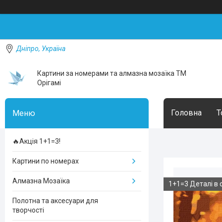
Дніпро, Україна
Картини за номерами та алмазна мозаїка ТМ
Орігамі
Головна
Т
🔥Акція 1+1=3!
Картини по номерах
Алмазна Мозаїка
1+1=3 Деталі в 
Полотна та аксесуари для
творчості