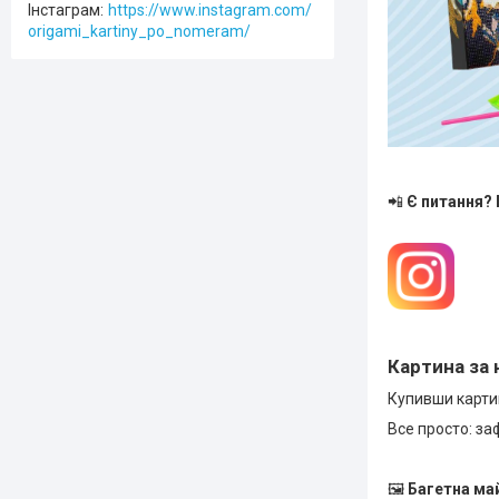
Інстаграм
https://www.instagram.com/
origami_kartiny_po_nomeram/
📲
Є питання?
Картина за 
Купивши картин
Все просто: за
🖼
Багетна ма