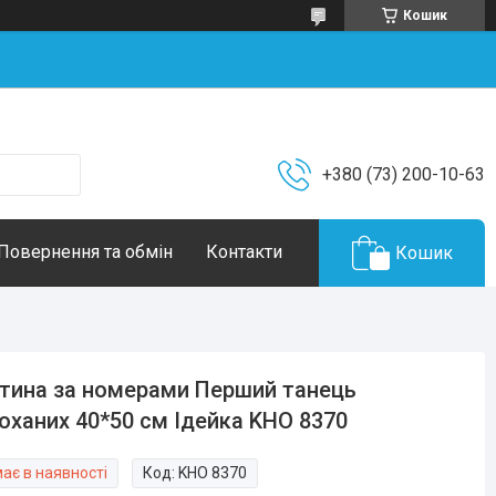
Кошик
+380 (73) 200-10-63
Повернення та обмін
Контакти
Кошик
тина за номерами Перший танець
оханих 40*50 см Ідейка KHO 8370
ає в наявності
Код:
KHO 8370