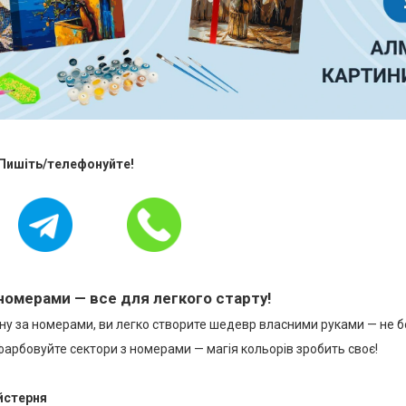
 Пишіть/телефонуйте!
номерами — все для легкого старту!
у за номерами, ви легко створите шедевр власними руками — не бо
фарбовуйте сектори з номерами — магія кольорів зробить своє!
йстерня