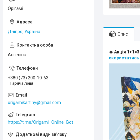
Орігамі
Дніпро, Україна
Опис
🔥 Акція 1+1=3
Ангеліна
скористатись
+380 (73) 200-10-63
Гаряча лінія
origamikartiny@gmail.com
https://t.me/Origami_Online_Bot