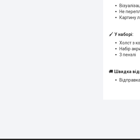
Візуаліза
Не переп
Картину л
🖌
У наборі:
Холст з к
Набір ак
3 пензлі
🚚
Швидка від
Відправка