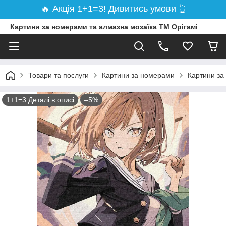
🔥 Акція 1+1=3! Дивитись умови 👆
Картини за номерами та алмазна мозаїка ТМ Орігамі
Товари та послуги
Картини за номерами
Картини за
1+1=3 Деталі в описі
–5%