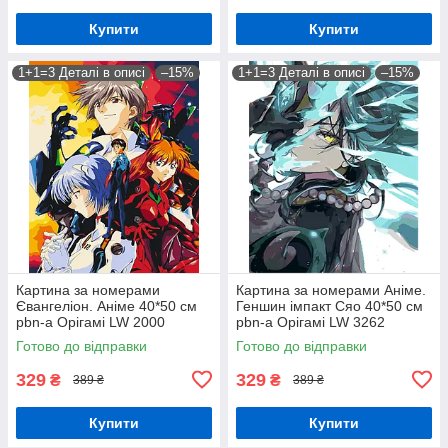
Купити
Купити
1+1=3 Деталі в описі
–15%
1+1=3 Деталі в описі
–15%
Картина за номерами
Картина за номерами Аніме.
Євангеліон. Аніме 40*50 см
Геншин імпакт Сяо 40*50 см
pbn-a Орігамі LW 2000
pbn-a Орігамі LW 3262
Готово до відправки
Готово до відправки
329
329
₴
₴
389 ₴
389 ₴
Купити
Купити