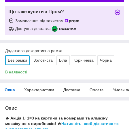
Що таке купити з Пром?
Замовлення під захистом
Доступна доставка
Додаткова декоративна рамка
Без рамки
Золотиста
Біла
Коричнева
Чорна
В наявності
Опис
Характеристики
Доставка
Оплата
Умови п
Опис
🔥 Акція 1+1=3 на картини за номерами та алмазну
мозаїку всіх виробників! 🔥
Натисніть, щоб дізнатися як
скористатись акцією