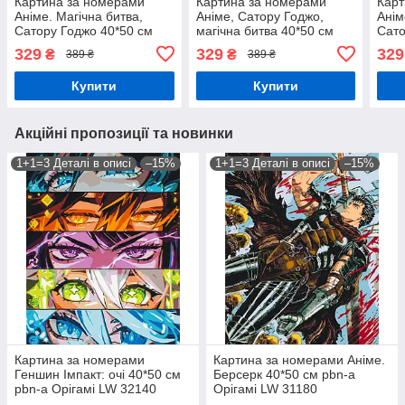
Картина за номерами
Картина за номерами
Карт
Аніме. Магічна битва,
Аніме, Сатору Годжо,
Анім
Сатору Годжо 40*50 см
магічна битва 40*50 см
Сато
pbn-a Орігамі LW 3425
pbn-a Орігамі LW 31230
pbn-
329
329
329
₴
₴
389 ₴
389 ₴
Купити
Купити
Акційні пропозиції та новинки
1+1=3 Деталі в описі
–15%
1+1=3 Деталі в описі
–15%
Картина за номерами
Картина за номерами Аніме.
Геншин Імпакт: очі 40*50 см
Берсерк 40*50 см pbn-a
pbn-a Орігамі LW 32140
Орігамі LW 31180