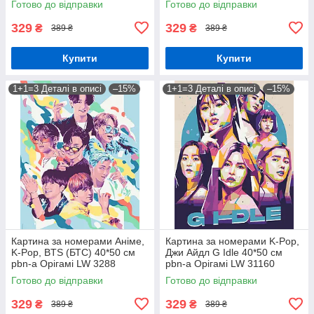
Готово до відправки
Готово до відправки
329
329
₴
₴
389 ₴
389 ₴
Купити
Купити
1+1=3 Деталі в описі
–15%
1+1=3 Деталі в описі
–15%
Картина за номерами Аніме,
Картина за номерами K-Pop,
K-Pop, BTS (БТС) 40*50 см
Джи Айдл G Idle 40*50 см
pbn-a Орігамі LW 3288
pbn-a Орігамі LW 31160
Готово до відправки
Готово до відправки
329
329
₴
₴
389 ₴
389 ₴