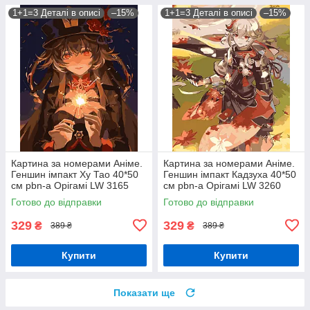
1+1=3 Деталі в описі
–15%
1+1=3 Деталі в описі
–15%
Картина за номерами Аніме.
Картина за номерами Аніме.
Геншин імпакт Ху Тао 40*50
Геншин імпакт Кадзуха 40*50
см pbn-a Орігамі LW 3165
см pbn-a Орігамі LW 3260
Готово до відправки
Готово до відправки
329
329
₴
₴
389 ₴
389 ₴
Купити
Купити
Показати ще