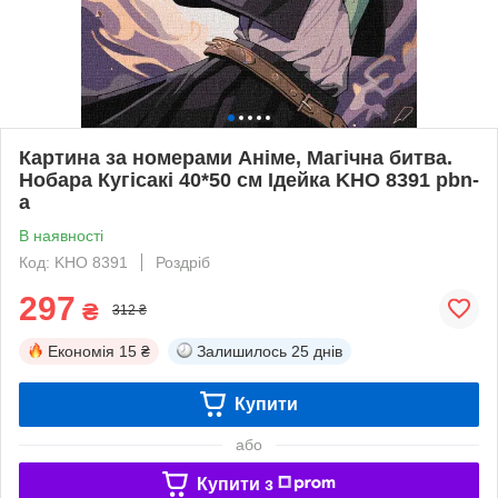
Картина за номерами Аніме, Магічна битва.
Нобара Кугісакі 40*50 см Ідейка KHO 8391 pbn-
a
В наявності
Код: KHO 8391
Роздріб
297
₴
312 ₴
Економія
15 ₴
Залишилось
25 днів
Купити
або
Купити з