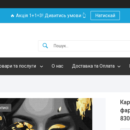
🔥 Акція 1+1=3! Дивитись умови 👆
Натискай
овари та послуги
О нас
Доставка та Оплата
Кар
описі
фар
830