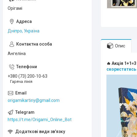
Орігамі
Дніпро, Україна
Опис
Ангеліна
🔥 Акція 1+1=3
скористатись
+380 (73) 200-10-63
Гаряча лінія
origamikartiny@gmail.com
https://t.me/Origami_Online_Bot