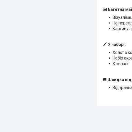
🖼
Багетна ма
Візуаліза
Не переп
Картину л
🖌
У наборі:
Холст з к
Набір ак
3 пензлі
🚚
Швидка від
Відправка