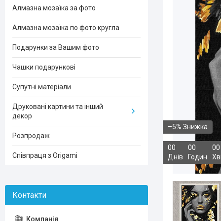
Алмазна мозаїка за фото
Алмазна мозаїка по фото кругла
Подарунки за Вашим фото
Чашки подарункові
Супутні матеріали
Друковані картини та інший
декор
–5%
Розпродаж
0
0
0
0
0
0
Співпраця з Origami
Днів
Годин
Хв