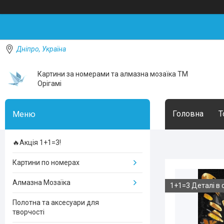
Дніпро, Україна
Картини за номерами та алмазна мозаїка ТМ
Орігамі
Головна
Т
🔥Акція 1+1=3!
Картини по номерах
Алмазна Мозаїка
1+1=3 Деталі в 
Полотна та аксесуари для
творчості