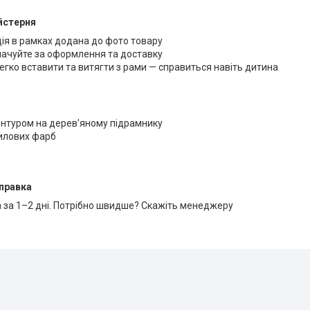
йстерня
ція в рамках додана до фото товару
лачуйте за оформлення та доставку
егко вставити та витягти з рами — справиться навіть дитина
онтуром на дерев'яному підрамнику
рилових фарб
правка
 за 1–2 дні. Потрібно швидше? Скажіть менеджеру