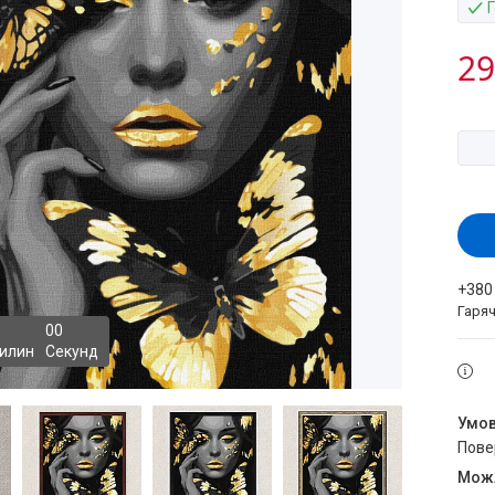
29
+380
Гаряч
0
0
илин
Секунд
пов