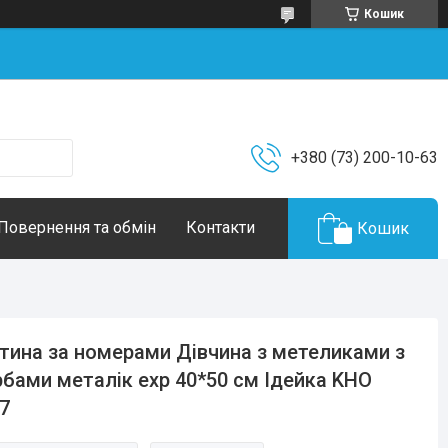
Кошик
+380 (73) 200-10-63
Повернення та обмін
Контакти
Кошик
тина за номерами Дівчина з метеликами з
бами металік exp 40*50 см Ідейка KHO
7