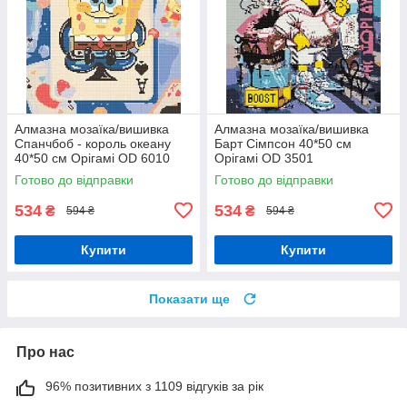
Алмазна мозаїка/вишивка
Алмазна мозаїка/вишивка
Спанчбоб - король океану
Барт Сімпсон 40*50 см
40*50 см Орігамі OD 6010
Орігамі OD 3501
Готово до відправки
Готово до відправки
534
534
₴
₴
594 ₴
594 ₴
Купити
Купити
Показати ще
Про нас
96% позитивних з 1109 відгуків за рік