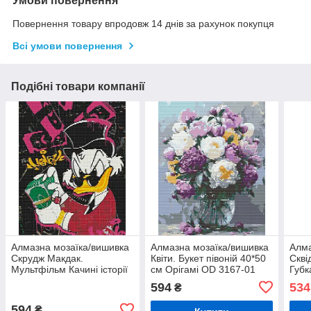
Умови повернення
Повернення товару впродовж 14 днів за рахунок покупця
Всі умови повернення
Подібні товари компанії
Алмазна мозаїка/вишивка
Алмазна мозаїка/вишивка
Алма
Скрудж Макдак.
Квіти. Букет півоній 40*50
Скві
Мультфільм Качині історії
см Орігамі OD 3167-01
Губк
40*50 см Орігамі OD
Оріг
594
534
₴
30050 dp-a
594
₴