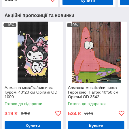
Купити
Акційні пропозиції та новинки
–16%
–10%
Алмазна мозаїка/вишивка
Алмазна мозаїка/вишивка
Куромі 40*20 см Орігамі OD
Герої кіно. Патрік 40*50 см
1000
Орігамі OD 3542
Готово до відправки
Готово до відправки
319
534
₴
₴
379 ₴
594 ₴
Купити
Купити