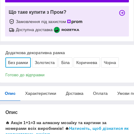
Що таке купити з Пром?
Замовлення під захистом
Доступна доставка
Додаткова декоративна рамка
Без рамки
Золотиста
Біла
Коричнева
Чорна
Готово до відправки
Опис
Характеристики
Доставка
Оплата
Умови п
Опис
🔥 Акція 1+1=3 на алмазну мозаїку та картини за
номерами всіх виробників! 🔥
Натисніть, щоб дізнатися як
скористатись акцією