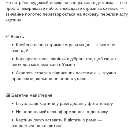
Не потрібен художній досвід чи спеціальна підготовка — все
просто: відкриваєте набір, викладаєте стрази за схемою — і
звичайне полотно перетворюється на яскраву, переливчасту
картину.
✅ Якість
Клейова основа тримає стрази міцно — нічого не
відпаде!
Кольори яскраві, відтінки підібрані так, щоб сюжет
виглядав максимально обʼємно.
Акрилові стрази у підписаних пакетиках — зручно
працювати, кольори не переплутаєш.
🖼
Багетна майстерня
Візуалізації картини у рамі додані у фото товару.
Не переплачуйте за оформлення та доставку.
Картину легко вставити й дістати з рами —
впорається навіть дитина.