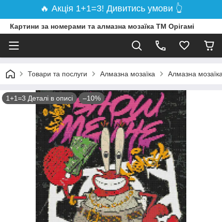
🔥 Акція 1+1=3! Дивитись умови 👆
Картини за номерами та алмазна мозаїка ТМ Орігамі
Товари та послуги
Алмазна мозаїка
Алмазна мозаїка
1+1=3 Деталі в описі
–10%