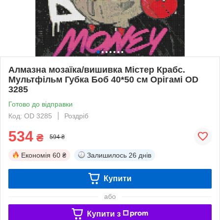
Алмазна мозаїка/вишивка Містер Крабс.
Мультфільм Губка Боб 40*50 см Орігамі OD
3285
Готово до відправки
Код: OD 3285
Роздріб
534
₴
594 ₴
Економія
60 ₴
Залишилось
26 днів
Купити
або
Купити з