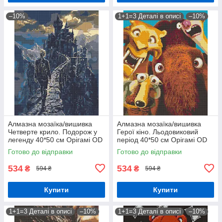
–10%
1+1=3 Деталі в описі
–10%
Алмазна мозаїка/вишивка
Алмазна мозаїка/вишивка
Четверте крило. Подорож у
Герої кіно. Льодовиковий
легенду 40*50 см Орігамі OD
період 40*50 см Орігамі OD
3520
3512
Готово до відправки
Готово до відправки
534
534
₴
₴
594 ₴
594 ₴
Купити
Купити
1+1=3 Деталі в описі
–10%
1+1=3 Деталі в описі
–10%