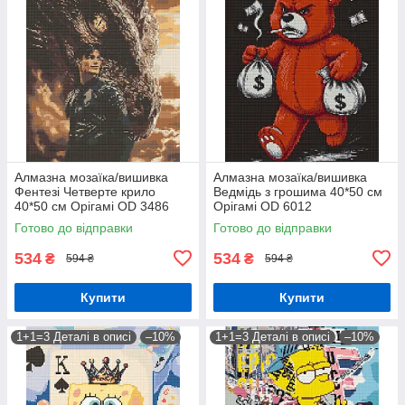
Алмазна мозаїка/вишивка
Алмазна мозаїка/вишивка
Фентезі Четверте крило
Ведмідь з грошима 40*50 см
40*50 см Орігамі OD 3486
Орігамі OD 6012
Готово до відправки
Готово до відправки
534
534
₴
₴
594 ₴
594 ₴
Купити
Купити
1+1=3 Деталі в описі
–10%
1+1=3 Деталі в описі
–10%