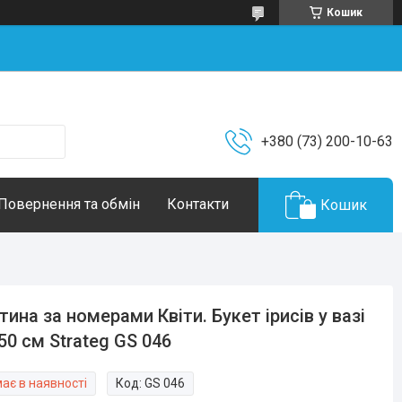
Кошик
+380 (73) 200-10-63
Повернення та обмін
Контакти
Кошик
тина за номерами Квіти. Букет ірисів у вазі
50 см Strateg GS 046
ає в наявності
Код:
GS 046