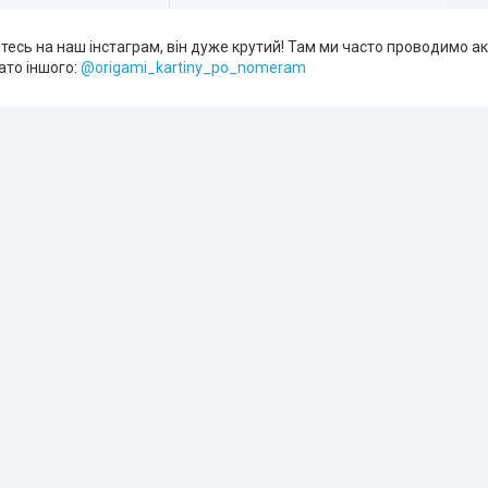
йтесь на наш інстаграм, він дуже крутий! Там ми часто проводимо ак
ато іншого:
@origami_kartiny_po_nomeram