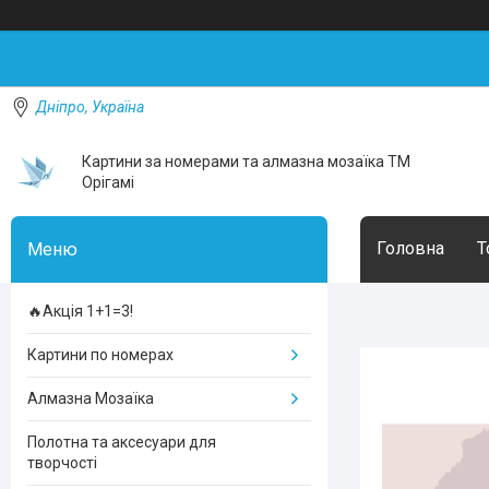
Дніпро, Україна
Картини за номерами та алмазна мозаїка ТМ
Орігамі
Головна
Т
🔥Акція 1+1=3!
Картини по номерах
Алмазна Мозаїка
Полотна та аксесуари для
творчості