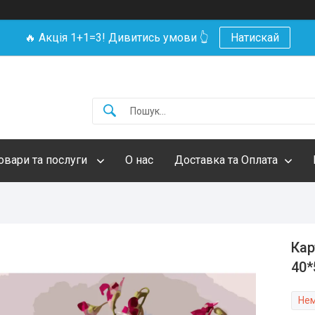
🔥 Акція 1+1=3! Дивитись умови 👆
Натискай
овари та послуги
О нас
Доставка та Оплата
Кар
40*
Нем