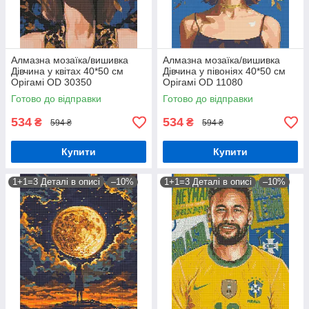
Алмазна мозаїка/вишивка
Алмазна мозаїка/вишивка
Дівчина у квітах 40*50 см
Дівчина у півоніях 40*50 см
Орігамі OD 30350
Орігамі OD 11080
Готово до відправки
Готово до відправки
534
534
₴
₴
594 ₴
594 ₴
Купити
Купити
1+1=3 Деталі в описі
–10%
1+1=3 Деталі в описі
–10%