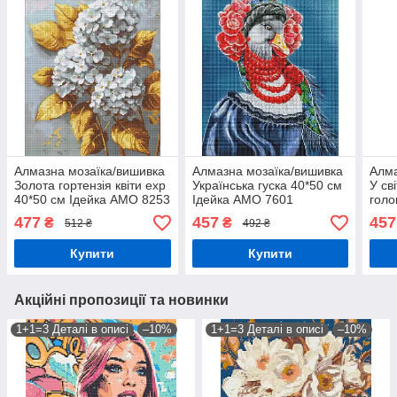
Алмазна мозаїка/вишивка
Алмазна мозаїка/вишивка
Алма
Золота гортензія квіти exp
Українська гуска 40*50 см
У св
40*50 см Ідейка AMO 8253
Ідейка AMO 7601
голо
40*5
477
457
457
₴
₴
512 ₴
492 ₴
Купити
Купити
Акційні пропозиції та новинки
1+1=3 Деталі в описі
–10%
1+1=3 Деталі в описі
–10%