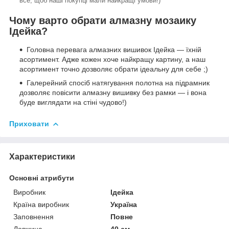
все, щоб наші покупці мали найкращі умови!)
Чому варто обрати алмазну мозаику
Ідейка?
Головна перевага алмазних вишивок Ідейка — їхній
асортимент. Адже кожен хоче найкращу картину, а наш
асортимент точно дозволяє обрати ідеальну для себе ;)
Галерейний спосіб натягування полотна на підрамник
дозволяє повісити алмазну вишивку без рамки — і вона
буде виглядати на стіні чудово!)
Приховати
Характеристики
Основні атрибути
Виробник
Ідейка
Країна виробник
Україна
Заповнення
Повне