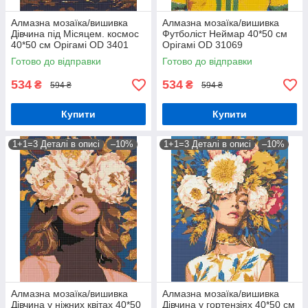
Алмазна мозаїка/вишивка
Алмазна мозаїка/вишивка
Дівчина під Місяцем. космос
Футболіст Неймар 40*50 см
40*50 см Орігамі OD 3401
Орігамі OD 31069
Готово до відправки
Готово до відправки
534
534
₴
₴
594 ₴
594 ₴
Купити
Купити
1+1=3 Деталі в описі
–10%
1+1=3 Деталі в описі
–10%
Алмазна мозаїка/вишивка
Алмазна мозаїка/вишивка
Дівчина у ніжних квітах 40*50
Дівчина у гортензіях 40*50 см