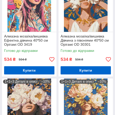
Алмазна мозаїка/вишивка
Алмазна мозаїка/вишивка
Ефектна дівчина 40*50 см
Дівчина з півоніями 40*50 см
Орігамі OD 3419
Орігамі OD 30301
Готово до відправки
Готово до відправки
534
534
₴
₴
594 ₴
594 ₴
Купити
Купити
1+1=3 Деталі в описі
–10%
1+1=3 Деталі в описі
–10%