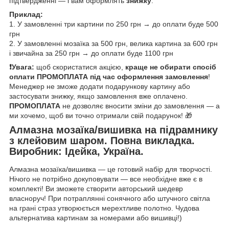
підтвердженні — і вам оформлять
знижку
.
Приклад:
1. У замовленні три картини по 250 грн → до оплати буде 500
грн
2. У замовленні мозаїка за 500 грн, велика картина за 600 грн
і звичайна за 250 грн → до оплати буде 1100 грн
❗️Увага:
щоб скористатися акцією,
краще не обирати спосіб
оплати ПРОМОПЛАТА під час оформлення замовлення
!
Менеджер не зможе додати подарункову картину або
застосувати знижку, якщо замовлення вже оплачено.
ПРОМОПЛАТА
не дозволяє вносити зміни до замовлення — а
ми хочемо, щоб ви точно отримали свій подарунок! 🎁
Алмазна мозаїка/вишивка на підрамнику
з клейовим шаром. Повна викладка.
Виробник: Ідейка, Україна.
Алмазна мозаїка/вишивка — це готовий набір для творчості.
Нічого не потрібно докуповувати — все необхідне вже є в
комплекті! Ви зможете створити авторський шедевр
власноруч! При потраплянні сонячного або штучного світла
на грані страз утворюється мерехтливе полотно. Чудова
альтернатива картинам за номерами або вишивці!)