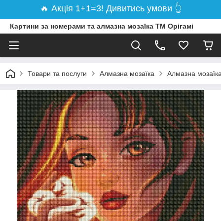
🔥 Акція 1+1=3! Дивитись умови 👆
Картини за номерами та алмазна мозаїка ТМ Орігамі
Товари та послуги
Алмазна мозаїка
Алмазна мозаїка