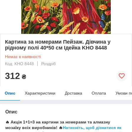
Картина за номерами Пейзаж. Дівчина у
рідному полі 40*50 см Ідейка KHO 8448
Немає в наявності
Код: KHO 8448
Роздріб
312
₴
Опис
Характеристики
Доставка
Оплата
Умови п
Опис
🔥 Акція 1+1=3 на картини за номерами та алмазну
мозаїку всіх виробників! 🔥
Натисніть, щоб дізнатися як