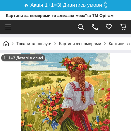
🔥 Акція 1+1=3! Дивитись умови 👆
Картини за номерами та алмазна мозаїка ТМ Орігамі
Товари та послуги
Картини за номерами
Картини за
1+1=3 Деталі в описі