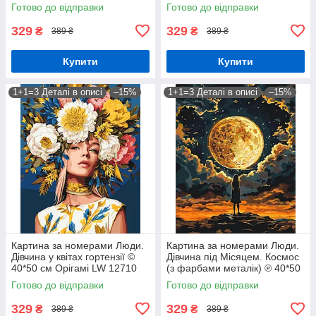
Орігамі LW 3284
3062
Готово до відправки
Готово до відправки
329
329
₴
₴
389 ₴
389 ₴
Купити
Купити
1+1=3 Деталі в описі
–15%
1+1=3 Деталі в описі
–15%
Картина за номерами Люди.
Картина за номерами Люди.
Дівчина у квітах гортензії ©
Дівчина під Місяцем. Космос
40*50 см Орігамі LW 12710
(з фарбами металік) ℗ 40*50
см Орігамі LW 3401
Готово до відправки
Готово до відправки
329
329
₴
₴
389 ₴
389 ₴