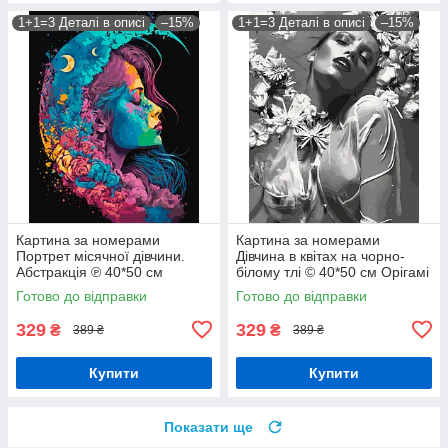
1+1=3 Деталі в описі
–15%
1+1=3 Деталі в описі
–15%
Картина за номерами
Картина за номерами
Портрет місячної дівчини.
Дівчина в квітах на чорно-
Абстракція ℗ 40*50 см
білому тлі © 40*50 см Орігамі
Орігамі LW 31640
LW 30580
Готово до відправки
Готово до відправки
329
329
₴
₴
389 ₴
389 ₴
Купити
Купити
Показати ще