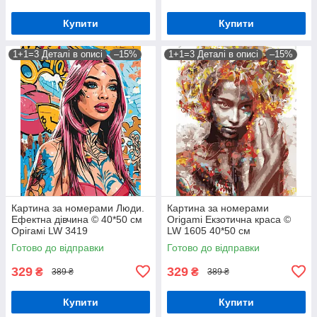
Купити
Купити
1+1=3 Деталі в описі
–15%
1+1=3 Деталі в описі
–15%
Картина за номерами Люди.
Картина за номерами
Ефектна дівчина © 40*50 см
Origami Екзотична краса ©
Орігамі LW 3419
LW 1605 40*50 см
Готово до відправки
Готово до відправки
329
329
₴
₴
389 ₴
389 ₴
Купити
Купити