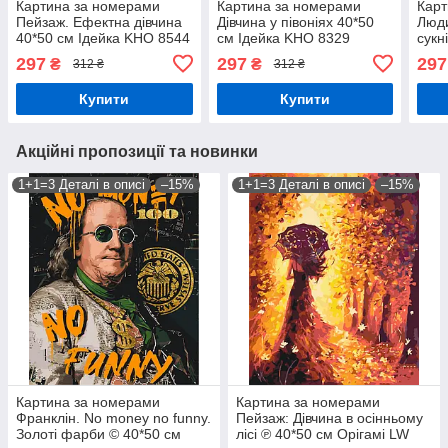
Картина за номерами
Картина за номерами
Карт
Пейзаж. Ефектна дівчина
Дівчина у півоніях 40*50
Люди
40*50 см Ідейка KHO 8544
см Ідейка KHO 8329
сукн
865
297
297
297
₴
₴
312 ₴
312 ₴
Купити
Купити
Акційні пропозиції та новинки
1+1=3 Деталі в описі
–15%
1+1=3 Деталі в описі
–15%
Картина за номерами
Картина за номерами
Франклін. No money no funny.
Пейзаж: Дівчина в осінньому
Золоті фарби © 40*50 см
лісі ℗ 40*50 см Орігамі LW