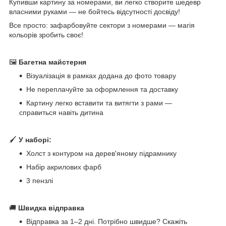
Купивши картину за номерами, ви легко створите шедевр
власними руками — не бойтесь відсутності досвіду!
Все просто: зафарбовуйте сектори з номерами — магія
кольорів зробить своє!
🖼
Багетна майстерня
Візуалізація в рамках додана до фото товару
Не переплачуйте за оформлення та доставку
Картину легко вставити та витягти з рами —
справиться навіть дитина
🖌
У наборі:
Холст з контуром на дерев'яному підрамнику
Набір акрилових фарб
3 пензлі
🚚
Швидка відправка
Відправка за 1–2 дні. Потрібно швидше? Скажіть