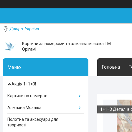
Дніпро, Україна
Картини за номерами та алмазна мозаїка ТМ
Орігамі
Головна
Т
🔥Акція 1+1=3!
Картини по номерах
Алмазна Мозаїка
1+1=3 Деталі в 
Полотна та аксесуари для
творчості