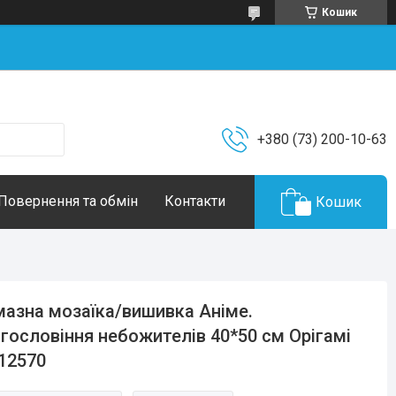
Кошик
+380 (73) 200-10-63
Повернення та обмін
Контакти
Кошик
азна мозаїка/вишивка Аніме.
гословіння небожителів 40*50 см Орігамі
12570