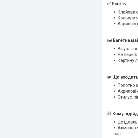
✅ Якість
Клейова о
Кольори я
Акрилові 
🖼
Багетна ма
Візуалізац
Не перепл
Картину л
🧩
Що входить
Полотно з
Акрилові 
Стилус, пі
🎁
Кому підійд
Це ідеаль
Алмазна м
час.