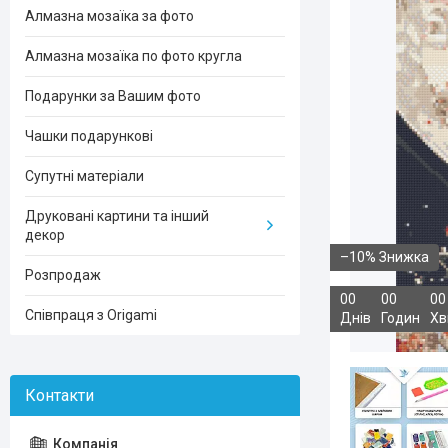
Алмазна мозаїка за фото
Алмазна мозаїка по фото кругла
Подарунки за Вашим фото
Чашки подарункові
Супутні матеріали
Друковані картини та інший
декор
–10%
Розпродаж
0
0
0
0
0
0
Співпраця з Origami
Днів
Годин
Хв