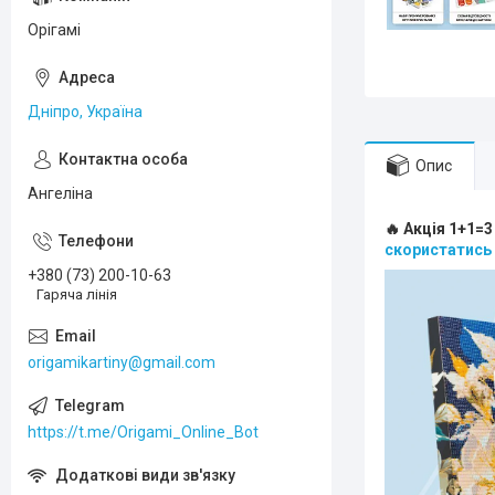
Орігамі
Дніпро, Україна
Опис
Ангеліна
🔥 Акція 1+1=3
скористатись
+380 (73) 200-10-63
Гаряча лінія
origamikartiny@gmail.com
https://t.me/Origami_Online_Bot