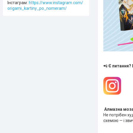
Інстаграм
https://www.instagram.com/
origami_kartiny_po_nomeram/
📲
Є питання?
Алмазна мозаї
Не потрібен ху
схемою — і зви