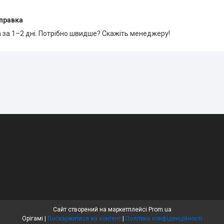
правка
 за 1–2 дні. Потрібно швидше? Скажіть менеджеру!
Сайт створений на маркетплейсі
Prom.ua
Орігамі |
Поскаржитися на контент
|
Політика конфіденційності