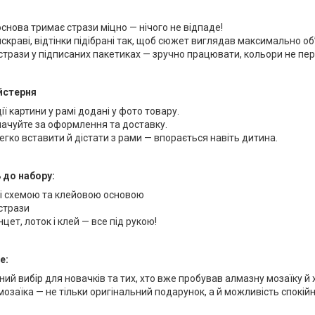
снова тримає стрази міцно — нічого не відпаде!
скраві, відтінки підібрані так, щоб сюжет виглядав максимально об
стрази у підписаних пакетиках — зручно працювати, кольори не пе
йстерня
ії картини у рамі додані у фото товару.
ачуйте за оформлення та доставку.
егко вставити й дістати з рами — впорається навіть дитина.
 до набору:
і схемою та клейовою основою
стрази
нцет, лоток і клей — все під рукою!
е:
ний вибір для новачків та тих, хто вже пробував алмазну мозаїку й
озаїка — не тільки оригінальний подарунок, а й можливість спокій