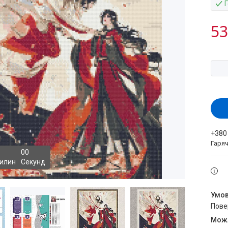
53
+380
Гаряч
0
0
илин
Секунд
пов