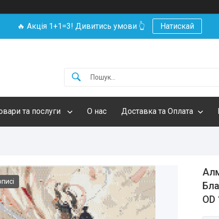
🔥 Акція 1+1=3! Дивитись умови 👆
Натискай
овари та послуги
О нас
Доставка та Оплата
Алм
описі
Бла
OD 