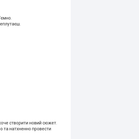
ʼємно.
реплутаєш.
 хоче створити новий сюжет.
но та натхненно провести