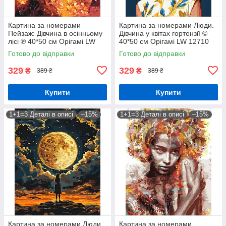
Картина за номерами
Картина за номерами Люди.
Пейзаж: Дівчина в осінньому
Дівчина у квітах гортензії ©
лісі ℗ 40*50 см Орігамі LW
40*50 см Орігамі LW 12710
3062
Готово до відправки
Готово до відправки
329
329
₴
₴
389 ₴
389 ₴
Купити
Купити
1+1=3 Деталі в описі
–15%
1+1=3 Деталі в описі
–15%
Картина за номерами Люди.
Картина за номерами