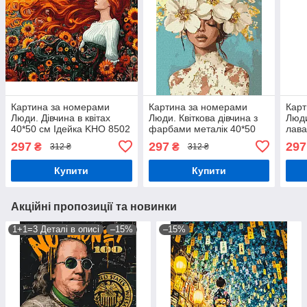
Картина за номерами
Картина за номерами
Карт
Люди. Дівчина в квітах
Люди. Квіткова дівчина з
Люди
40*50 см Ідейка KHO 8502
фарбами металік 40*50
лава
см Ідейка KHO 8726
KHO
297
297
297
₴
₴
312 ₴
312 ₴
Купити
Купити
Акційні пропозиції та новинки
1+1=3 Деталі в описі
–15%
–15%