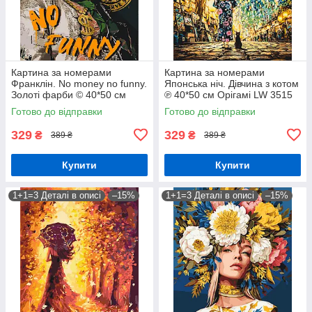
Картина за номерами
Картина за номерами
Франклін. No money no funny.
Японська ніч. Дівчина з котом
Золоті фарби © 40*50 см
℗ 40*50 см Орігамі LW 3515
Орігамі LW 3284
Готово до відправки
Готово до відправки
329
329
₴
₴
389 ₴
389 ₴
Купити
Купити
1+1=3 Деталі в описі
–15%
1+1=3 Деталі в описі
–15%