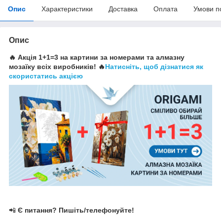
Опис
Характеристики
Доставка
Оплата
Умови п
Опис
🔥 Акція 1+1=3 на картини за номерами та алмазну
мозаїку всіх виробників! 🔥
Натисніть, щоб дізнатися як
скористатись акцією
📲
Є питання? Пишіть/телефонуйте!