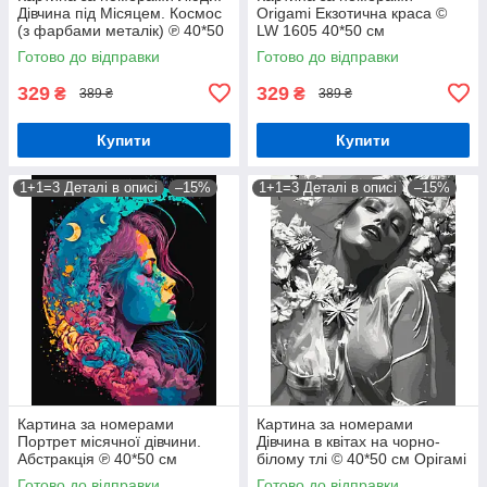
Дівчина під Місяцем. Космос
Origami Екзотична краса ©
(з фарбами металік) ℗ 40*50
LW 1605 40*50 см
см Орігамі LW 3401
Готово до відправки
Готово до відправки
329
329
₴
₴
389 ₴
389 ₴
Купити
Купити
1+1=3 Деталі в описі
–15%
1+1=3 Деталі в описі
–15%
Картина за номерами
Картина за номерами
Портрет місячної дівчини.
Дівчина в квітах на чорно-
Абстракція ℗ 40*50 см
білому тлі © 40*50 см Орігамі
Орігамі LW 31640
LW 30580
Готово до відправки
Готово до відправки