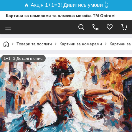
🔥 Акція 1+1=3! Дивитись умови 👆
Картини за номерами та алмазна мозаїка ТМ Орігамі
Товари та послуги
Картини за номерами
Картини за
1+1=3 Деталі в описі