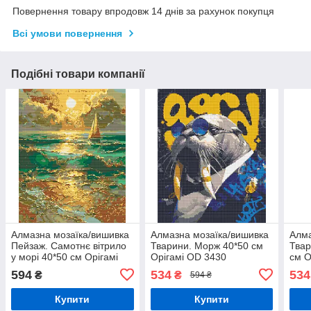
Повернення товару впродовж 14 днів за рахунок покупця
Всі умови повернення
Подібні товари компанії
Алмазна мозаїка/вишивка
Алмазна мозаїка/вишивка
Алма
Пейзаж. Самотнє вітрило
Тварини. Морж 40*50 см
Твар
у морі 40*50 см Орігамі
Орігамі OD 3430
см О
OD 30610-01
594
534
534
₴
₴
594 ₴
Купити
Купити