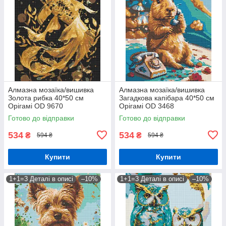
Алмазна мозаїка/вишивка
Алмазна мозаїка/вишивка
Золота рибка 40*50 см
Загадкова капібара 40*50 см
Орігамі OD 9670
Орігамі OD 3468
Готово до відправки
Готово до відправки
534
534
₴
₴
594 ₴
594 ₴
Купити
Купити
1+1=3 Деталі в описі
–10%
1+1=3 Деталі в описі
–10%