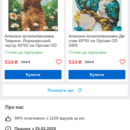
Алмазна мозаїка/вишивка
Алмазна мозаїка/вишивка Дві
Тварини. Йоркширський
сови 40*50 см Орігамі OD
тер'єр 40*50 см Орігамі OD
3405
30470
Готово до відправки
Готово до відправки
534
534
₴
₴
594 ₴
594 ₴
Купити
Купити
Показати ще
Про нас
96% позитивних з 1109 відгуків за рік
Працює з 25.03.2020