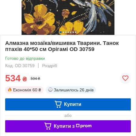
Алмазна мозаїка/вишивка Тварини. Танок
птахів 40*50 см Орігамі OD 30759
Готово до відправки
Код: OD 30759
Роздріб
534
₴
594 ₴
Економія
60 ₴
Залишилось
26 днів
Купити
або
Купити з