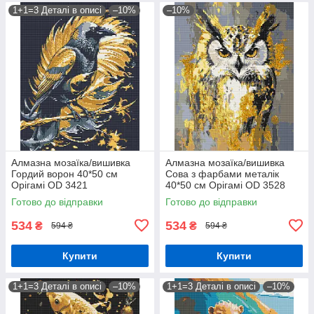
1+1=3 Деталі в описі
–10%
–10%
Алмазна мозаїка/вишивка
Алмазна мозаїка/вишивка
Гордий ворон 40*50 см
Сова з фарбами металік
Орігамі OD 3421
40*50 см Орігамі OD 3528
Готово до відправки
Готово до відправки
534
534
₴
₴
594 ₴
594 ₴
Купити
Купити
1+1=3 Деталі в описі
–10%
1+1=3 Деталі в описі
–10%