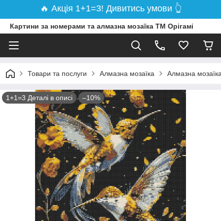
🔥 Акція 1+1=3! Дивитись умови 👆
Картини за номерами та алмазна мозаїка ТМ Орігамі
Товари та послуги
Алмазна мозаїка
Алмазна мозаїка
1+1=3 Деталі в описі
–10%