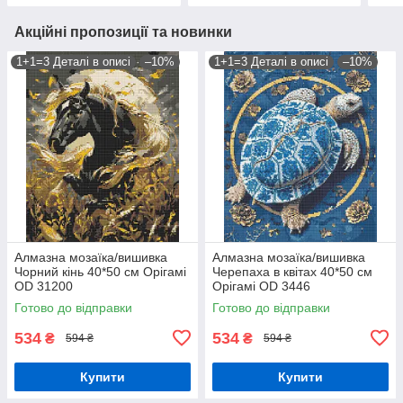
Акційні пропозиції та новинки
1+1=3 Деталі в описі
–10%
1+1=3 Деталі в описі
–10%
Алмазна мозаїка/вишивка
Алмазна мозаїка/вишивка
Чорний кінь 40*50 см Орігамі
Черепаха в квітах 40*50 см
OD 31200
Орігамі OD 3446
Готово до відправки
Готово до відправки
534
534
₴
₴
594 ₴
594 ₴
Купити
Купити