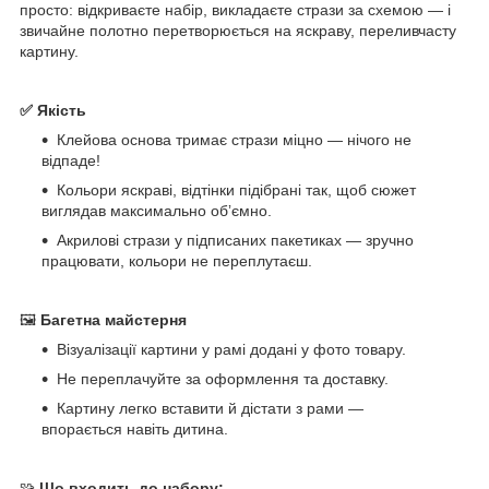
просто: відкриваєте набір, викладаєте стрази за схемою — і
звичайне полотно перетворюється на яскраву, переливчасту
картину.
✅ Якість
Клейова основа тримає стрази міцно — нічого не
відпаде!
Кольори яскраві, відтінки підібрані так, щоб сюжет
виглядав максимально обʼємно.
Акрилові стрази у підписаних пакетиках — зручно
працювати, кольори не переплутаєш.
🖼
Багетна майстерня
Візуалізації картини у рамі додані у фото товару.
Не переплачуйте за оформлення та доставку.
Картину легко вставити й дістати з рами —
впорається навіть дитина.
🧩
Що входить до набору: