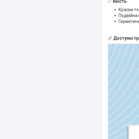
✅
Якість
Краски то
Подвійна 
Герметичн
📏
Доступні тр