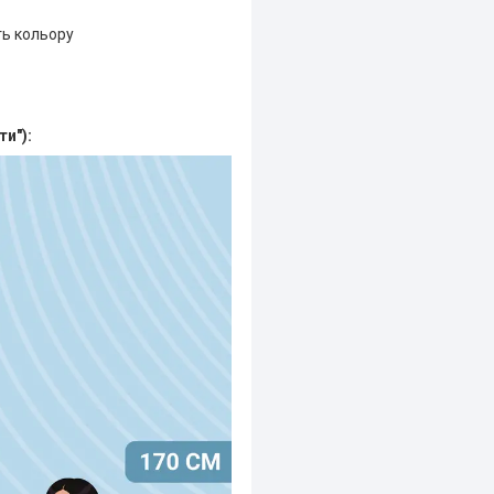
ть кольору
ти"):