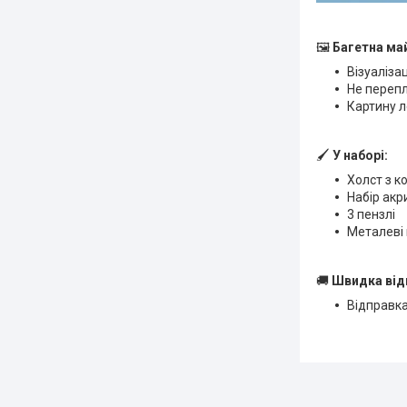
🖼
Багетна ма
Візуаліза
Не переп
Картину л
🖌
У наборі:
Холст з к
Набір ак
3 пензлі
Металеві 
🚚
Швидка від
Відправка