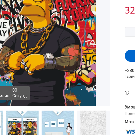
32
+380
Гаряч
0
0
илин
Секунд
пов