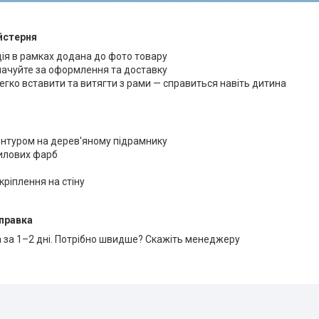
йстерня
ція в рамках додана до фото товару
лачуйте за оформлення та доставку
егко вставити та витягти з рами — справиться навіть дитина
онтуром на дерев'яному підрамнику
рилових фарб
кріплення на стіну
правка
 за 1–2 дні. Потрібно швидше? Скажіть менеджеру