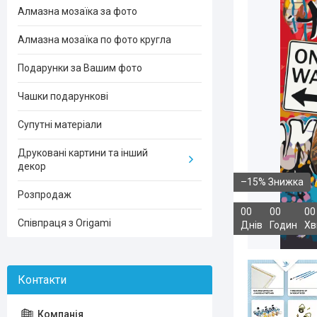
Алмазна мозаїка за фото
Алмазна мозаїка по фото кругла
Подарунки за Вашим фото
Чашки подарункові
Супутні матеріали
Друковані картини та інший
декор
–15%
Розпродаж
0
0
0
0
0
0
Співпраця з Origami
Днів
Годин
Хв