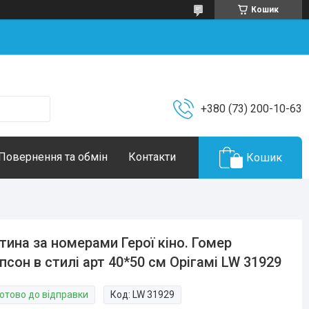
Кошик
+380 (73) 200-10-63
Повернення та обмін
Контакти
Кошик
тина за номерами Герої кіно. Гомер
псон в стилі арт 40*50 см Орігамі LW 31929
Готово до відправки
Код:
LW 31929