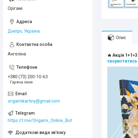
Орігамі
Дніпро, Україна
Опис
Ангеліна
🔥 Акція 1+1=3
скористатись
+380 (73) 200-10-63
Гаряча лінія
origamikartiny@gmail.com
https://t.me/Origami_Online_Bot