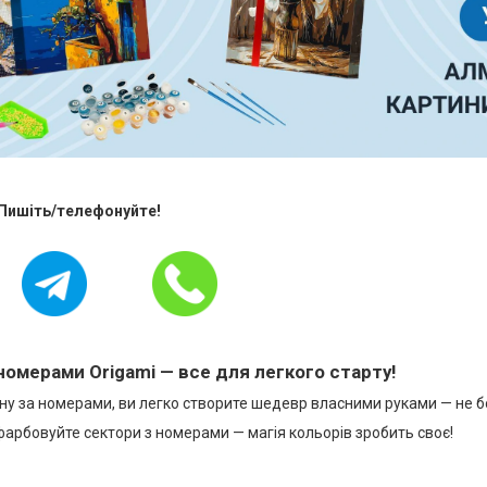
 Пишіть/телефонуйте!
номерами Origami — все для легкого старту!
у за номерами, ви легко створите шедевр власними руками — не бо
фарбовуйте сектори з номерами — магія кольорів зробить своє!