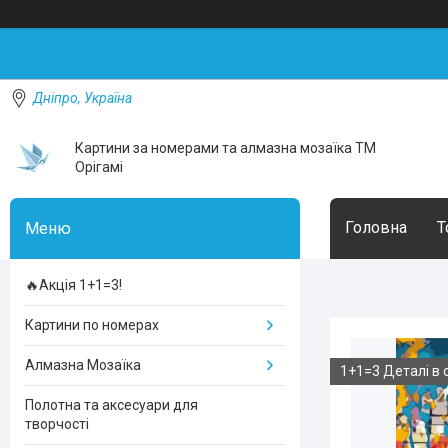
Дніпро, Україна
Картини за номерами та алмазна мозаїка ТМ
Орігамі
Головна
Т
🔥Акція 1+1=3!
Картини по номерах
Алмазна Мозаїка
1+1=3 Деталі в 
Полотна та аксесуари для
творчості