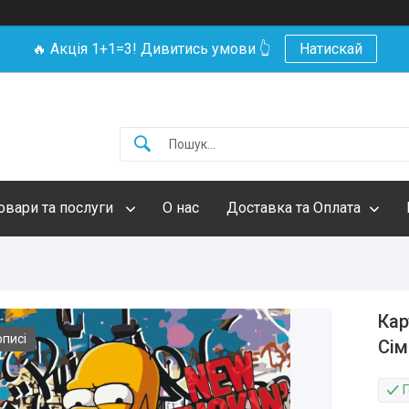
🔥 Акція 1+1=3! Дивитись умови 👆
Натискай
овари та послуги
О нас
Доставка та Оплата
Кар
описі
Сім