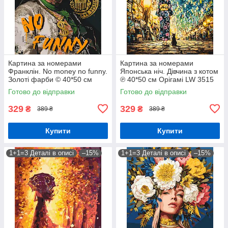
Картина за номерами
Картина за номерами
Франклін. No money no funny.
Японська ніч. Дівчина з котом
Золоті фарби © 40*50 см
℗ 40*50 см Орігамі LW 3515
Орігамі LW 3284
Готово до відправки
Готово до відправки
329
329
₴
₴
389 ₴
389 ₴
Купити
Купити
1+1=3 Деталі в описі
–15%
1+1=3 Деталі в описі
–15%