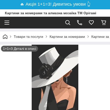
🔥 Акція 1+1=3! Дивитись умови 👆
Картини за номерами та алмазна мозаїка ТМ Орігамі
Товари та послуги
Картини за номерами
Картини за
1+1=3 Деталі в описі