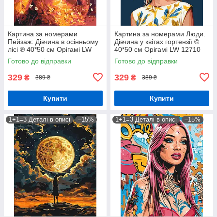
Картина за номерами
Картина за номерами Люди.
Пейзаж: Дівчина в осінньому
Дівчина у квітах гортензії ©
лісі ℗ 40*50 см Орігамі LW
40*50 см Орігамі LW 12710
3062
Готово до відправки
Готово до відправки
329
329
₴
₴
389 ₴
389 ₴
Купити
Купити
1+1=3 Деталі в описі
–15%
1+1=3 Деталі в описі
–15%