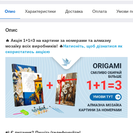
Опис
Характеристики
Доставка
Оплата
Умови п
Опис
🔥 Акція 1+1=3 на картини за номерами та алмазну
мозаїку всіх виробників! 🔥
Натисніть, щоб дізнатися як
скористатись акцією
📲
Є питання? Пишіть/телефонуйте!