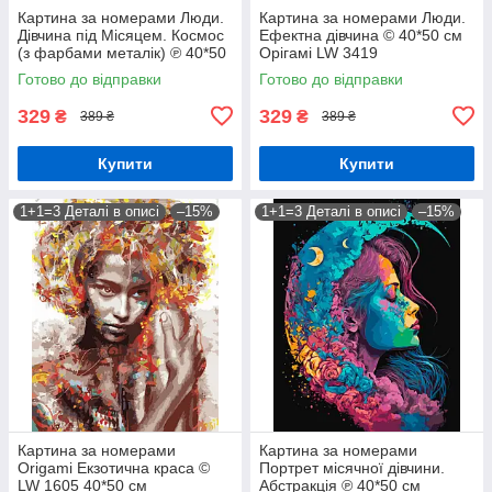
Картина за номерами Люди.
Картина за номерами Люди.
Дівчина під Місяцем. Космос
Ефектна дівчина © 40*50 см
(з фарбами металік) ℗ 40*50
Орігамі LW 3419
см Орігамі LW 3401
Готово до відправки
Готово до відправки
329
329
₴
₴
389 ₴
389 ₴
Купити
Купити
1+1=3 Деталі в описі
–15%
1+1=3 Деталі в описі
–15%
Картина за номерами
Картина за номерами
Origami Екзотична краса ©
Портрет місячної дівчини.
LW 1605 40*50 см
Абстракція ℗ 40*50 см