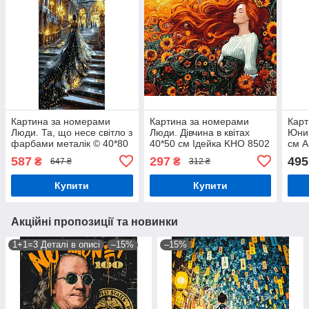
Картина за номерами
Картина за номерами
Карт
Люди. Та, що несе світло з
Люди. Дівчина в квітах
Юний
фарбами металік © 40*80
40*50 см Ідейка KHO 8502
см A
см Орігамі LW 5191
587
297
495
₴
₴
647 ₴
312 ₴
Купити
Купити
Акційні пропозиції та новинки
1+1=3 Деталі в описі
–15%
–15%