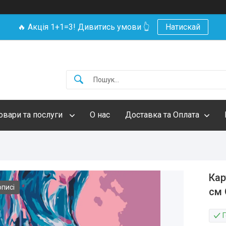
🔥 Акція 1+1=3! Дивитись умови 👆
Натискай
овари та послуги
О нас
Доставка та Оплата
Кар
описі
см 