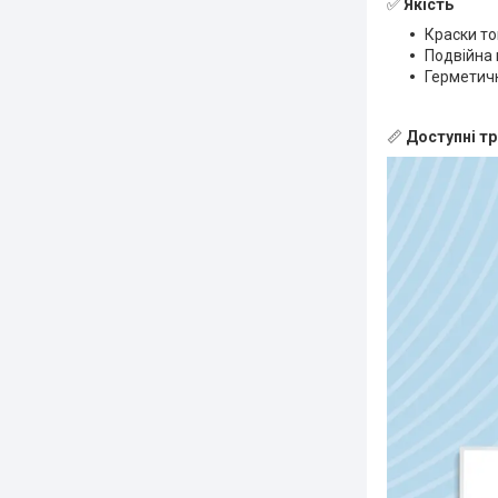
✅
Якість
Краски то
Подвійна 
Герметичн
📏
Доступні тр