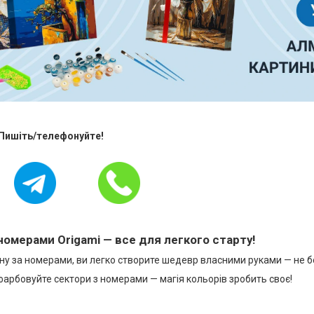
 Пишіть/телефонуйте!
номерами Origami — все для легкого старту!
у за номерами, ви легко створите шедевр власними руками — не бо
фарбовуйте сектори з номерами — магія кольорів зробить своє!