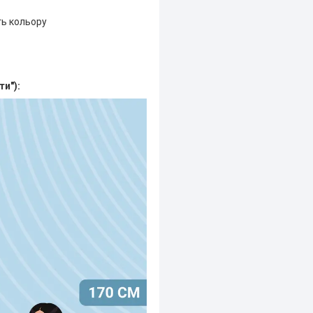
ть кольору
ти"):