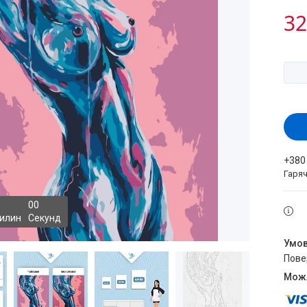
32
+380
Гаряч
0
0
илин
Секунд
пов