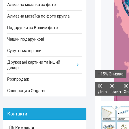
Алмазна мозаїка за фото
Алмазна мозаїка по фото кругла
Подарунки за Вашим фото
Чашки подарункові
Супутні матеріали
Друковані картини та інший
декор
–15%
Розпродаж
0
0
0
0
0
0
Співпраця з Origami
Днів
Годин
Хв