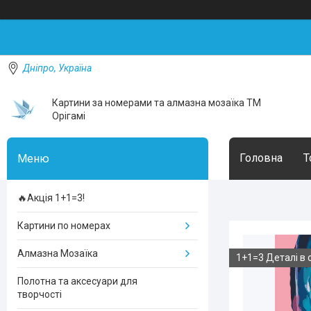
Дніпро, Україна
Картини за номерами та алмазна мозаїка ТМ
Орігамі
Головна
Т
🔥Акція 1+1=3!
Картини по номерах
Алмазна Мозаїка
1+1=3 Деталі в 
Полотна та аксесуари для
творчості