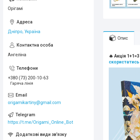
Орігамі
Дніпро, Україна
Опис
Ангеліна
🔥 Акція 1+1=3
скористатись
+380 (73) 200-10-63
Гаряча лінія
origamikartiny@gmail.com
https://t.me/Origami_Online_Bot