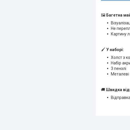
🖼
Багетна ма
Візуаліза
Не переп
Картину л
🖌
У наборі:
Холст з к
Набір ак
3 пензлі
Металеві 
🚚
Швидка від
Відправка