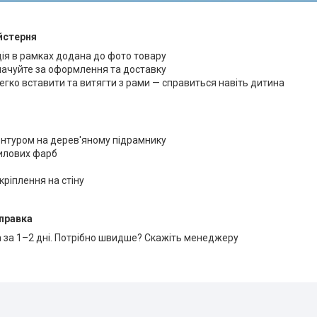
йстерня
ція в рамках додана до фото товару
лачуйте за оформлення та доставку
егко вставити та витягти з рами — справиться навіть дитина
онтуром на дерев'яному підрамнику
рилових фарб
кріплення на стіну
правка
 за 1–2 дні. Потрібно швидше? Скажіть менеджеру