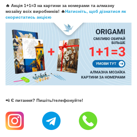
🔥 Акція 1+1=3 на картини за номерами та алмазну
мозаїку всіх виробників! 🔥
Натисніть, щоб дізнатися як
скористатись акцією
📲
Є питання? Пишіть/телефонуйте!