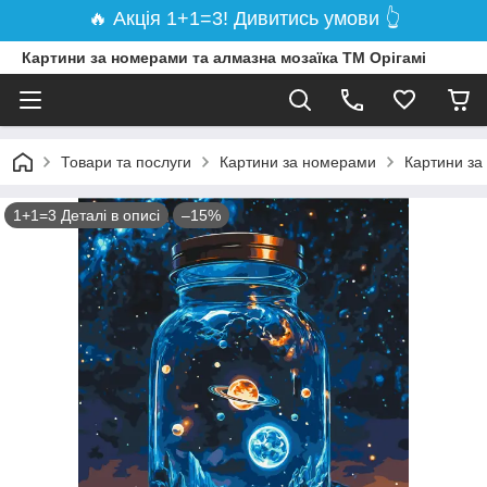
🔥 Акція 1+1=3! Дивитись умови 👆
Картини за номерами та алмазна мозаїка ТМ Орігамі
Товари та послуги
Картини за номерами
Картини за
1+1=3 Деталі в описі
–15%