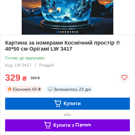
Картина за номерами Космічний простір ℗
40*50 см Орігамі LW 3417
Готово до відправки
Код: LW 3417
Роздріб
329
₴
389 ₴
Економія
60 ₴
Залишилось
23 дні
Купити
або
Купити з