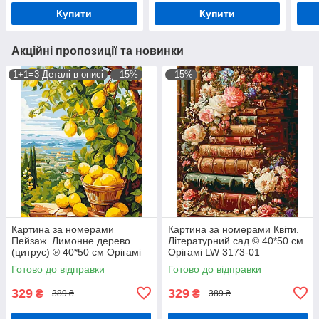
Купити
Купити
Акційні пропозиції та новинки
1+1=3 Деталі в описі
–15%
–15%
Картина за номерами
Картина за номерами Квіти.
Пейзаж. Лимонне дерево
Літературний сад © 40*50 см
(цитрус) ℗ 40*50 см Орігамі
Орігамі LW 3173-01
LW 3490
Готово до відправки
Готово до відправки
329
329
₴
₴
389 ₴
389 ₴