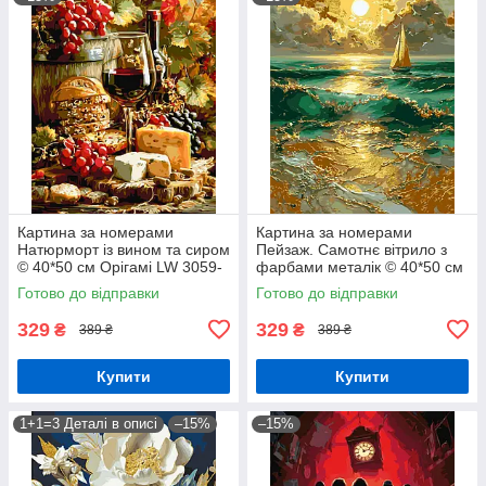
Картина за номерами
Картина за номерами
Натюрморт із вином та сиром
Пейзаж. Самотнє вітрило з
© 40*50 см Орігамі LW 3059-
фарбами металік © 40*50 см
01
Орігамі LW 30610-01
Готово до відправки
Готово до відправки
329
329
₴
₴
389 ₴
389 ₴
Купити
Купити
1+1=3 Деталі в описі
–15%
–15%