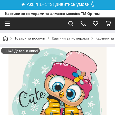
🔥 Акція 1+1=3! Дивитись умови 👆
Картини за номерами та алмазна мозаїка ТМ Орігамі
Товари та послуги
Картини за номерами
Картини за
1+1=3 Деталі в описі