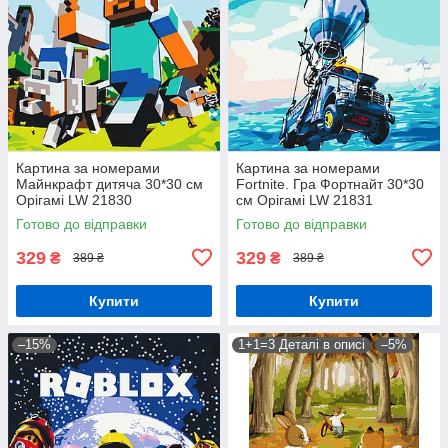
Картина за номерами
Картина за номерами
Майнкрафт дитяча 30*30 см
Fortnite. Гра Фортнайт 30*30
Орігамі LW 21830
см Орігамі LW 21831
Готово до відправки
Готово до відправки
329
329
₴
₴
389 ₴
389 ₴
Купити
Купити
–15%
1+1=3 Деталі в описі
–5%