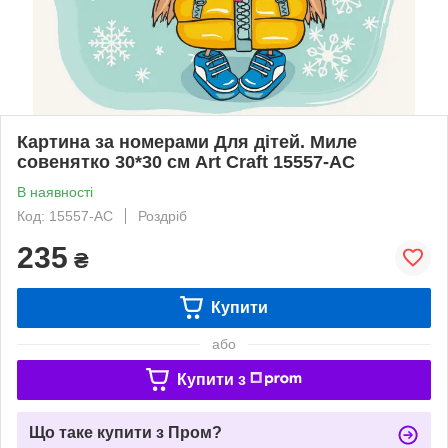
Картина за номерами Для дітей. Миле
совенятко 30*30 см Art Craft 15557-AC
В наявності
Код: 15557-AC
Роздріб
235
₴
Купити
або
Купити з
Що таке купити з Пром?