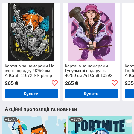
Картина за номерами На
Картина за номерами
Карт
варті порядку 40*50 см
Гуцульські подарунки
Герб
ArtCraft 11672-NN pbn-p
40*50 см Art Craft 10392-
ArtC
NN pbn-p
265
265
235
₴
₴
Купити
Купити
Акційні пропозиції та новинки
–15%
–15%