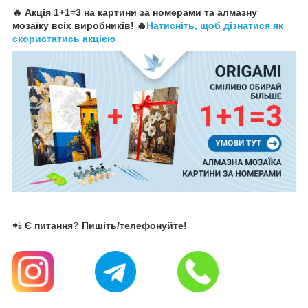
🔥 Акція 1+1=3 на картини за номерами та алмазну
мозаїку всіх виробників! 🔥
Натисніть, щоб дізнатися як
скористатись акцією
📲
Є питання? Пишіть/телефонуйте!