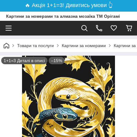
🔥 Акція 1+1=3! Дивитись умови 👆
Картини за номерами та алмазна мозаїка ТМ Орігамі
Товари та послуги
Картини за номерами
Картини за
1+1=3 Деталі в описі
–15%