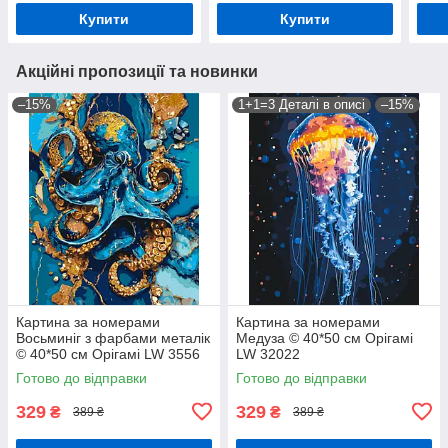
Купити
Купити
Акційні пропозиції та новинки
–15%
1+1=3 Деталі в описі
–15%
Картина за номерами
Картина за номерами
Восьминіг з фарбами металік
Медуза © 40*50 см Орігамі
© 40*50 см Орігамі LW 3556
LW 32022
Готово до відправки
Готово до відправки
329
329
₴
₴
389 ₴
389 ₴