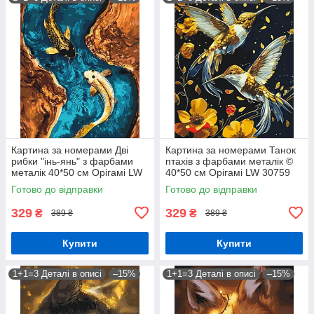
Картина за номерами Дві
Картина за номерами Танок
рибки "інь-янь" з фарбами
птахів з фарбами металік ©
металік 40*50 см Орігамі LW
40*50 см Орігамі LW 30759
3444
Готово до відправки
Готово до відправки
329
329
₴
₴
389 ₴
389 ₴
Купити
Купити
1+1=3 Деталі в описі
–15%
1+1=3 Деталі в описі
–15%