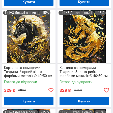
Купити
Купити
1+1=3 Деталі в описі
–15%
1+1=3 Деталі в описі
–15%
Картина за номерами
Картина за номерами
Тварини. Чорний кінь з
Тварини. Золота рибка з
фарбами металік © 40*50 см
фарбами металік © 40*50 см
Орігамі LW 31200
Орігамі LW 9670
Готово до відправки
Готово до відправки
329
329
₴
₴
389 ₴
389 ₴
Купити
Купити
1+1=3 Деталі в описі
–15%
1+1=3 Деталі в описі
–15%