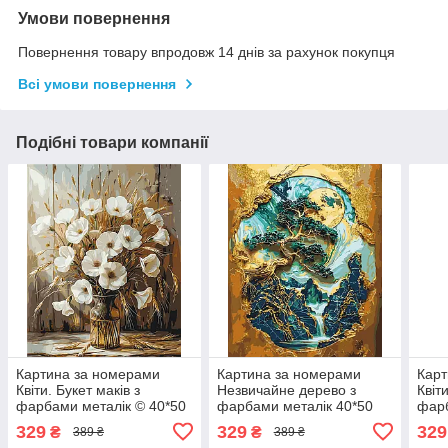
Умови повернення
Повернення товару впродовж 14 днів за рахунок покупця
Всі умови повернення
Подібні товари компанії
Картина за номерами
Картина за номерами
Карт
Квіти. Букет маків з
Незвичайне дерево з
Квіти
фарбами металік © 40*50
фарбами металік 40*50
фарб
см Орігамі LW 30491
см Орігамі LW 3406
см О
329
329
329
₴
₴
389 ₴
389 ₴