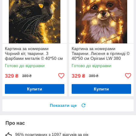
Картина за номерами
Картина за номерами
Чорний кіт, тварини. З
Тварини. Лисеня в гірлянді ©
фарбами металік © 40*50 см
40*50 см Орігамі LW 380
Орігамі LW 3301
Готово до відправки
Готово до відправки
329
329
₴
₴
389 ₴
389 ₴
Купити
Купити
Показати ще
Про нас
96% позитивних з 1097 відгуків за рік