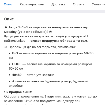
Опис
Характеристики
Доставка
Оплата
Умови п
Опис
🔥 Акція 1+1=3 на картини за номерами та алмазну
мозаїку (усіх виробників)! 🔥
Купуй
дві картини
—
третю отримуй у подарунок
! І
найголовніше —
сюжет подарунка обираєш ти сам
.
🎨 Пропозиція діє на всі формати, включаючи:
BIG
— велика картина за номерами розміром 50×60
см
HUGE
— величезна картина за номерами розміром
60×80 см
40×80
— витягнута картина
Алмазна мозаїка
— будь-який розмір, будь-який
виробник
Як працює акція:
Оформіть замовлення на
3 картини
, вкажіть у коментарі до
замовлення
"1+1"
або повідомте менеджеру при