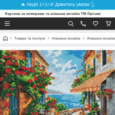
🔥 Акція 1+1=3! Дивитись умови 👆
Картини за номерами та алмазна мозаїка ТМ Орігамі
Товари та послуги
Алмазна мозаїка
Алмазна мозаїка