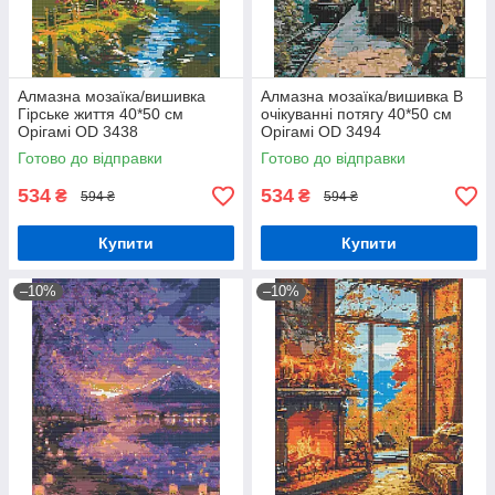
Алмазна мозаїка/вишивка
Алмазна мозаїка/вишивка В
Гірське життя 40*50 см
очікуванні потягу 40*50 см
Орігамі OD 3438
Орігамі OD 3494
Готово до відправки
Готово до відправки
534
534
₴
₴
594 ₴
594 ₴
Купити
Купити
–10%
–10%