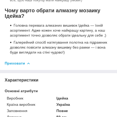
все, щоб наші покупці мали найкращі умови!)
Чому варто обрати алмазну мозаику
Ідейка?
Головна перевага алмазних вишивок Ідейка — їхній
асортимент. Адже кожен хоче найкращу картину, а наш
асортимент точно дозволяє обрати ідеальну для себе ;)
Галерейний спосіб натягування полотна на підрамник
дозволяє повісити алмазну вишивку без рамки — і вона
буде виглядати на стіні чудово!)
Приховати
Характеристики
Основні атрибути
Виробник
Ідейка
Країна виробник
Україна
Заповнення
Повне