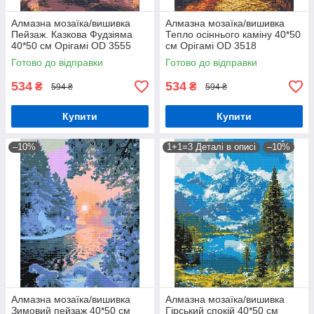
Алмазна мозаїка/вишивка
Алмазна мозаїка/вишивка
Пейзаж. Казкова Фудзіяма
Тепло осіннього каміну 40*50
40*50 см Орігамі OD 3555
см Орігамі OD 3518
Готово до відправки
Готово до відправки
534
534
₴
₴
594 ₴
594 ₴
Купити
Купити
–10%
1+1=3 Деталі в описі
–10%
Алмазна мозаїка/вишивка
Алмазна мозаїка/вишивка
Зимовий пейзаж 40*50 см
Гірський спокій 40*50 см