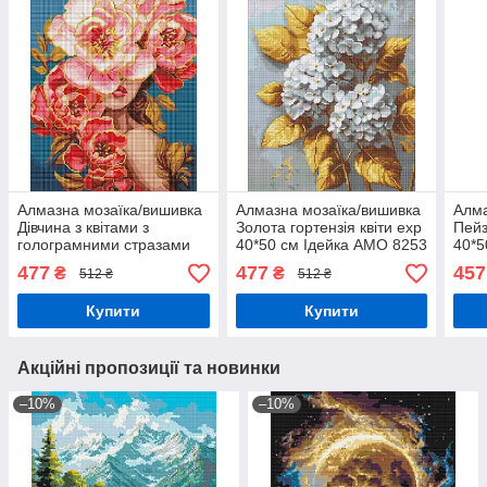
Алмазна мозаїка/вишивка
Алмазна мозаїка/вишивка
Алма
Дівчина з квітами з
Золота гортензія квіти exp
Пейз
голограмними стразами
40*50 см Ідейка AMO 8253
40*5
40*50 см Ідейка AMO 8004
477
477
457
₴
₴
512 ₴
512 ₴
Купити
Купити
Акційні пропозиції та новинки
–10%
–10%