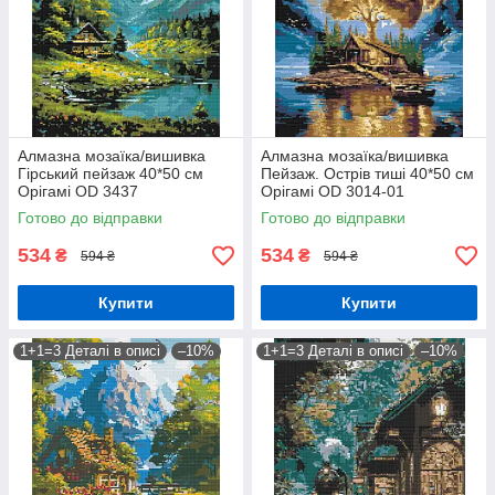
Алмазна мозаїка/вишивка
Алмазна мозаїка/вишивка
Гірський пейзаж 40*50 см
Пейзаж. Острів тиші 40*50 см
Орігамі OD 3437
Орігамі OD 3014-01
Готово до відправки
Готово до відправки
534
534
₴
₴
594 ₴
594 ₴
Купити
Купити
1+1=3 Деталі в описі
–10%
1+1=3 Деталі в описі
–10%