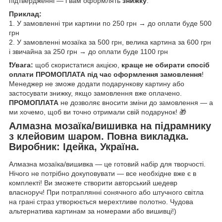
підтвердженні — і вам оформлять
знижку
.
Приклад:
1. У замовленні три картини по 250 грн → до оплати буде 500
грн
2. У замовленні мозаїка за 500 грн, велика картина за 600 грн
і звичайна за 250 грн → до оплати буде 1100 грн
❗️Увага:
щоб скористатися акцією,
краще не обирати спосіб
оплати ПРОМОПЛАТА під час оформлення замовлення
!
Менеджер не зможе додати подарункову картину або
застосувати знижку, якщо замовлення вже оплачено.
ПРОМОПЛАТА
не дозволяє вносити зміни до замовлення — а
ми хочемо, щоб ви точно отримали свій подарунок! 🎁
Алмазна мозаїка/вишивка на підрамнику
з клейовим шаром. Повна викладка.
Виробник: Ідейка, Україна.
Алмазна мозаїка/вишивка — це готовий набір для творчості.
Нічого не потрібно докуповувати — все необхідне вже є в
комплекті! Ви зможете створити авторський шедевр
власноруч! При потраплянні сонячного або штучного світла
на грані страз утворюється мерехтливе полотно. Чудова
альтернатива картинам за номерами або вишивці!)