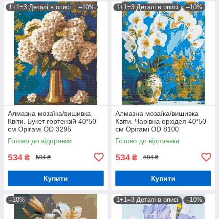
1+1=3 Деталі в описі
–10%
1+1=3 Деталі в описі
–10%
Алмазна мозаїка/вишивка
Алмазна мозаїка/вишивка
Квіти. Букет гортензій 40*50
Квіти. Чарівна орхідея 40*50
см Орігамі OD 3295
см Орігамі OD 8100
Готово до відправки
Готово до відправки
534
534
₴
₴
594 ₴
594 ₴
Купити
Купити
–10%
1+1=3 Деталі в описі
–10%