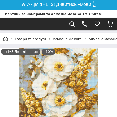
🔥 Акція 1+1=3! Дивитись умови 👆
Картини за номерами та алмазна мозаїка ТМ Орігамі
Товари та послуги
Алмазна мозаїка
Алмазна мозаїка
1+1=3 Деталі в описі
–10%