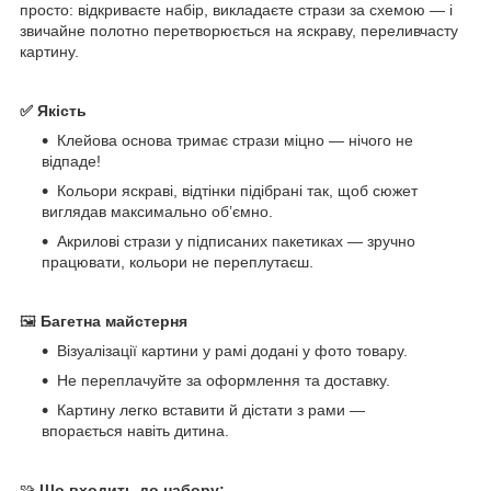
просто: відкриваєте набір, викладаєте стрази за схемою — і
звичайне полотно перетворюється на яскраву, переливчасту
картину.
✅ Якість
Клейова основа тримає стрази міцно — нічого не
відпаде!
Кольори яскраві, відтінки підібрані так, щоб сюжет
виглядав максимально обʼємно.
Акрилові стрази у підписаних пакетиках — зручно
працювати, кольори не переплутаєш.
🖼
Багетна майстерня
Візуалізації картини у рамі додані у фото товару.
Не переплачуйте за оформлення та доставку.
Картину легко вставити й дістати з рами —
впорається навіть дитина.
🧩
Що входить до набору: