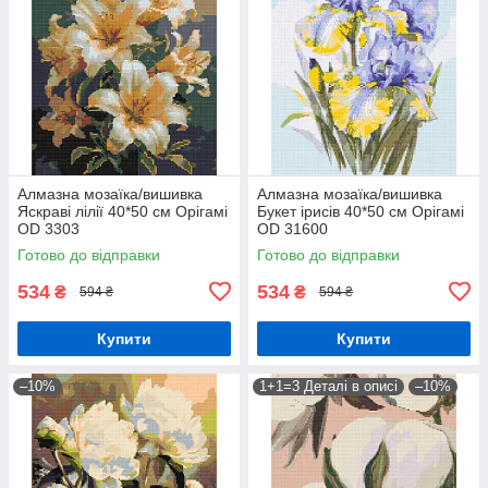
Алмазна мозаїка/вишивка
Алмазна мозаїка/вишивка
Яскраві лілії 40*50 см Орігамі
Букет ірисів 40*50 см Орігамі
OD 3303
OD 31600
Готово до відправки
Готово до відправки
534
534
₴
₴
594 ₴
594 ₴
Купити
Купити
–10%
1+1=3 Деталі в описі
–10%