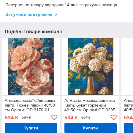
Повернення товару впродовж 14 днів за рахунок покупця
Всі умови повернення
Подібні товари компанії
Алмазна мозаїка/вишивка
Алмазна мозаїка/вишивка
Алма
Квіти. Рожеві півонії 40*50
Квіти. Букет гортензій
Квіти
см Орігамі OD 3170-01
40*50 см Орігамі OD 3295
40*5
3147
534
534
534
₴
₴
594 ₴
594 ₴
Купити
Купити