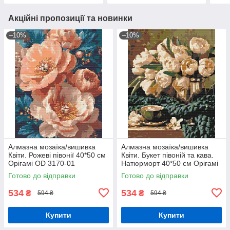
Акційні пропозиції та новинки
–10%
–10%
Алмазна мозаїка/вишивка
Алмазна мозаїка/вишивка
Квіти. Рожеві півонії 40*50 см
Квіти. Букет півоній та кава.
Орігамі OD 3170-01
Натюрморт 40*50 см Орігамі
OD 30980-01
Готово до відправки
Готово до відправки
534
534
₴
₴
594 ₴
594 ₴
Купити
Купити