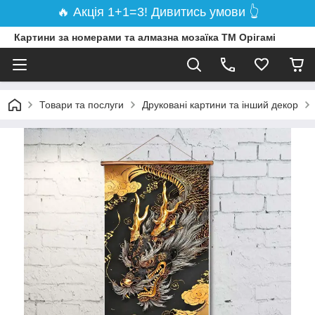
🔥 Акція 1+1=3! Дивитись умови 👆
Картини за номерами та алмазна мозаїка ТМ Орігамі
Товари та послуги
Друковані картини та інший декор