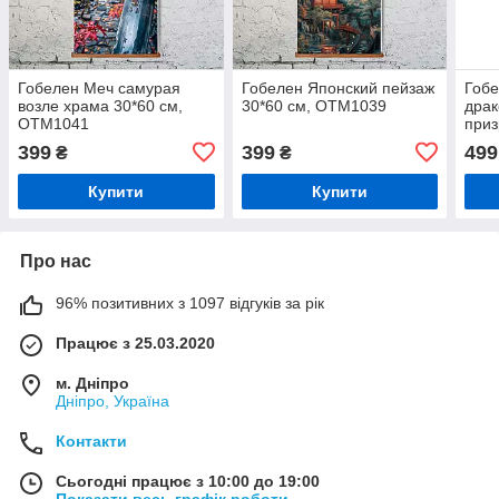
Гобелен Меч самурая
Гобелен Японский пейзаж
Гобе
возле храма 30*60 см,
30*60 см, OTM1039
драк
OTM1041
приз
см,
399
399
499
₴
₴
Купити
Купити
Про нас
96% позитивних з 1097 відгуків за рік
Працює з 25.03.2020
м. Дніпро
Дніпро, Україна
Контакти
Сьогодні працює з 10:00 до 19:00
Показати весь графік роботи