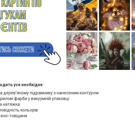
одить усе необхідне:
а дерев’яному підрамнику з нанесеним контуром
крилові фарби у вакуумній упаковці
а натяжка
повідність кольорів
різної товщини