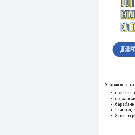
У комплект вх
полотно н
яскраві а
барабанн
точна від
3 пензлі 