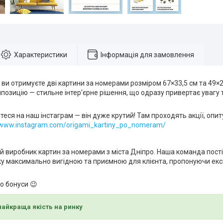
Характеристики
Інформація для замовлення
 ви отримуєте дві картини за номерами розміром 67×33,5 см та 49×2
позицію — стильне інтер'єрне рішення, що одразу привертає увагу 
йтеся на наш інстаграм — він дуже крутий! Там проходять акції, опи
//www.instagram.com/origami_kartiny_po_nomeram/
й виробник картин за номерами з міста Дніпро. Наша команда пост
у максимально вигідною та приємною для клієнта, пропонуючи екск
о бонуси 😉
найкраща якість на ринку