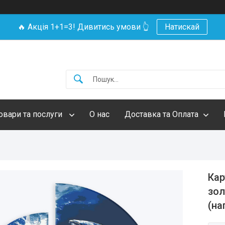
🔥 Акція 1+1=3! Дивитись умови 👆
Натискай
овари та послуги
О нас
Доставка та Оплата
Кар
зол
(на