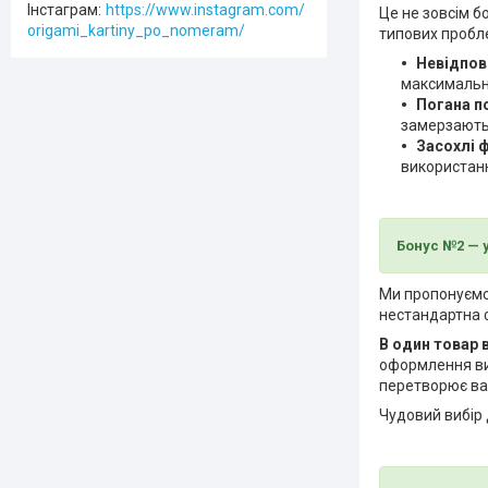
Інстаграм
https://www.instagram.com/
Це не зовсім б
origami_kartiny_po_nomeram/
типових пробле
Невідпов
максимальн
Погана п
замерзають 
Засохлі 
використан
Бонус №2 — у
Ми пропонуємо 
нестандартна ф
В один товар 
оформлення ви
перетворює ваш
Чудовий вибір 