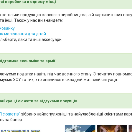
усі виробники в одному місці
не тільки продукцію власного виробництва, а й картини інших попул
та інші. Також у нас ви знайдете:
мозайку
ля малювання для дітей
ольберти, лаки та інші аксесуари
ідтримка економіки та армії
лачуємо податки навіть під час воєнного стану. З початку повном
муємо ЗСУ та тих, хто опинився в складній життєвій ситуації.
найкращі сюжети за відгуками покупців
П сюжетів"
зібрано найпопулярніші та найулюбленіші клієнтами кар
ть на банер: