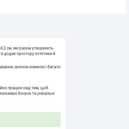
4,2 см, які разом утворюють
та додає простору естетики й
тування, анонси новинок і багато
ійно працює над тим, щоб
люзивні бонуси та унікальні