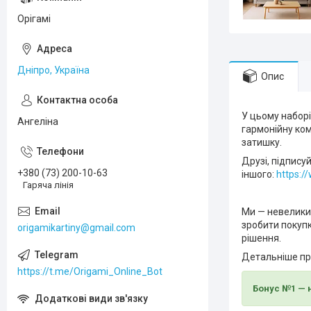
Орігамі
Дніпро, Україна
Опис
У цьому наборі
Ангеліна
гармонійну ком
затишку.
Друзі, підпису
+380 (73) 200-10-63
іншого:
https:
Гаряча лінія
Ми — невелики
зробити покупк
origamikartiny@gmail.com
рішення.
Детальніше пр
https://t.me/Origami_Online_Bot
Бонус №1 — 