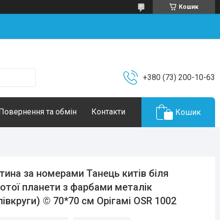
Кошик
+380 (73) 200-10-63
Повернення та обмін
Контакти
Кошик
тина за номерами Танець китів біля
отої планети з фарбами металік
півкруги) © 70*70 см Орігамі OSR 1002