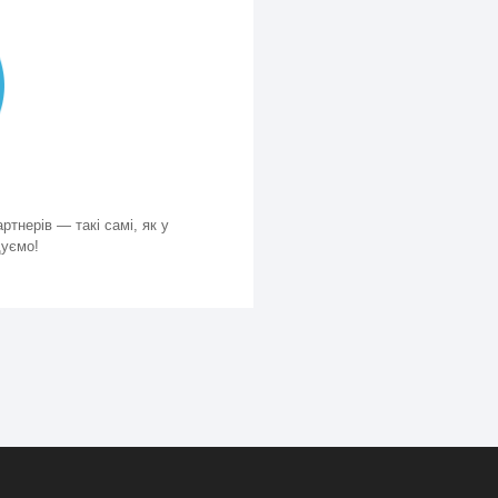
ртнерів — такі самі, як у
щуємо!