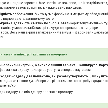
онус, а швидше гарантія. Але настільки важлива, що її потрібно зга
м картин за номерами, які ми вже давно вирішили:
ідність зображення.
Ми тонуємо фарби на німецькому обладнанні,
о відповідають заявленому фото.
окривна здатність світлих кольорів.
Ми використовуємо тільки худ
навіть у морозильній камері та чудово перекривають цифри.
фарби.
Весь наш акрил запакований у вакуум — фарби залишаються
ня.
нікальні напівкруглі картини за номерами
не звичайні картини, а
ексклюзивний варіант — напівкруглі карт
орма, яка одразу привертає увагу та створює вау-ефект.
входять одразу два напівкола, які разом утворюють цілісну інт
глядає як готове дизайнерське рішення, яке не потребує додатков
 інтер'єр.
для подарунка або декору власного простору!