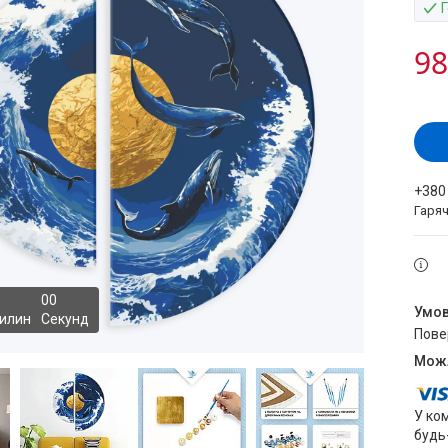
98
+380
Гаряч
0
0
илин
Секунд
пов
У ко
будь