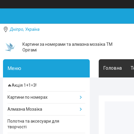
Дніпро, Україна
Картини за номерами та алмазна мозаїка ТМ
Орігамі
Головна
Т
🔥Акція 1+1=3!
Картини по номерах
Алмазна Мозаїка
Полотна та аксесуари для
творчості