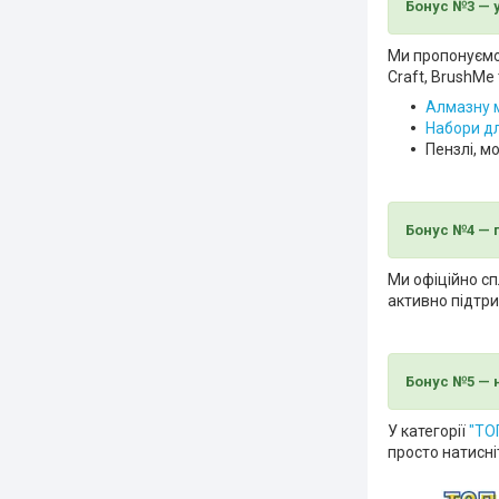
Бонус №3 — 
Ми пропонуємо 
Craft, BrushMe 
Алмазну 
Набори д
Пензлі, м
Бонус №4 — п
Ми офіційно сп
активно підтри
Бонус №5 — 
У категорії
"ТО
просто натисні