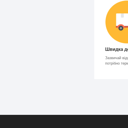
Швидка д
Зазвичай від
потрібно тер