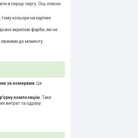
дати в першу чергу. Ось список
 тому кольори на картині
ожні акрилові фарби, які не
 свіжими до моменту
ини за номерами
. Це
ер'єрну композицію
. Таке
их витрат та одразу