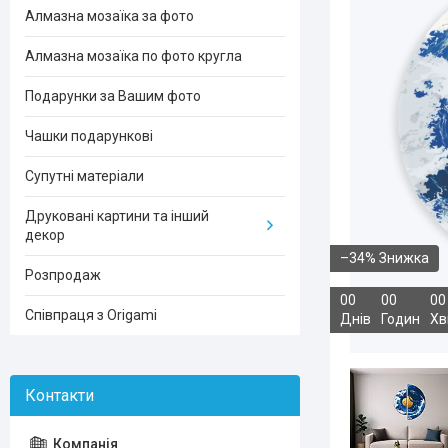
Алмазна мозаїка за фото
Алмазна мозаїка по фото кругла
Подарунки за Вашим фото
Чашки подарункові
Супутні матеріали
Друковані картини та інший
декор
–34%
Розпродаж
0
0
0
0
0
0
Співпраця з Origami
Днів
Годин
Хв